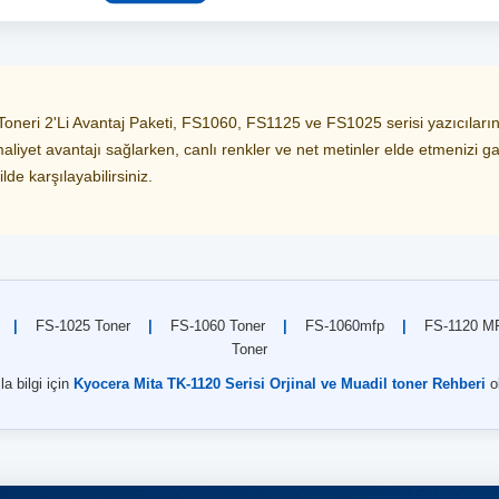
ri 2'Li Avantaj Paketi, FS1060, FS1125 ve FS1025 serisi yazıcılarınız 
aliyet avantajı sağlarken, canlı renkler ve net metinler elde etmenizi gar
ilde karşılayabilirsiniz.
|
FS-1025 Toner
|
FS-1060 Toner
|
FS-1060mfp
|
FS-1120 M
Toner
a bilgi için
Kyocera Mita TK-1120 Serisi Orjinal ve Muadil toner Rehberi
o