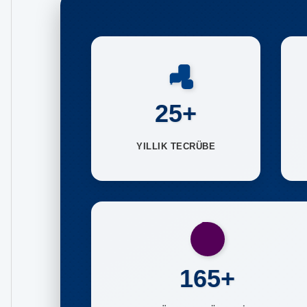
25+
YILLIK TECRÜBE
165+