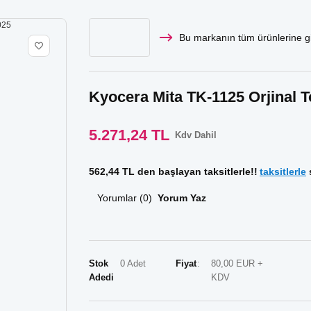
Bu markanın tüm ürünlerine gi
Kyocera Mita TK-1125 Orjinal T
5.271,24 TL
Kdv Dahil
562,44 TL den başlayan taksitlerle!!
taksitlerle
s
Yorumlar (0)
Yorum Yaz
Stok
0 Adet
Fiyat
80,00 EUR +
Adedi
KDV