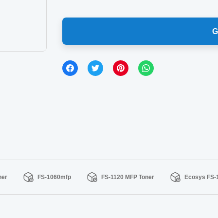
G
ner
FS-1060mfp
FS-1120 MFP Toner
Ecosys FS-