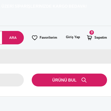
SİPARİŞLERİNİZDE KARGO BEDAVA!
0
Giriş Yap
ARA
Favorilerim
Sepetim
ÜRÜNÜ BUL