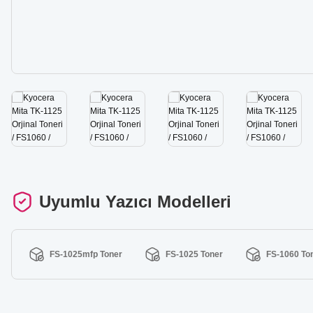
Uyumlu Yazıcı Modelleri
FS-1025mfp Toner
FS-1025 Toner
FS-1060 To