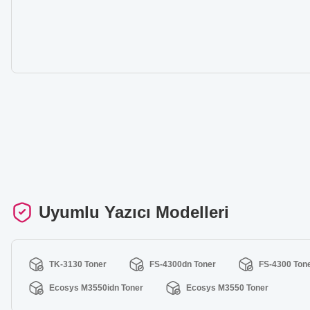
Uyumlu Yazıcı Modelleri
TK-3130 Toner
FS-4300dn Toner
FS-4300 Ton
Ecosys M3550idn Toner
Ecosys M3550 Toner