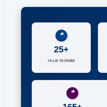
25+
YILLIK TECRÜBE
165+