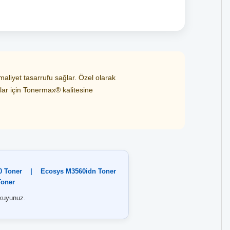
maliyet tasarrufu sağlar. Özel olarak
çlar için Tonermax® kalitesine
0 Toner
|
Ecosys M3560idn Toner
Toner
kuyunuz.