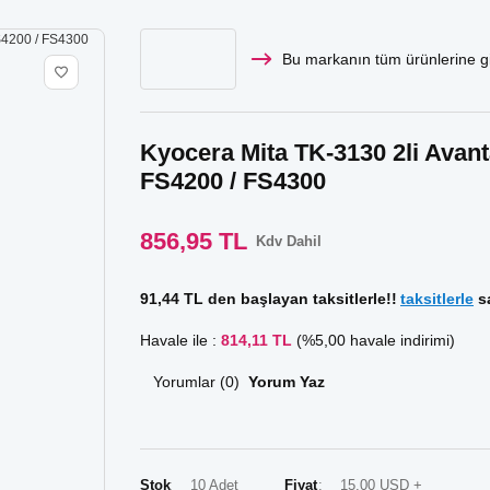
Bu markanın tüm ürünlerine gi
Kyocera Mita TK-3130 2li Avant
FS4200 / FS4300
856,95 TL
Kdv Dahil
91,44 TL den başlayan taksitlerle!!
taksitlerle
sa
Havale ile :
814,11 TL
(%5,00 havale indirimi)
Yorumlar (0)
Yorum Yaz
Stok
10 Adet
Fiyat
15,00 USD +