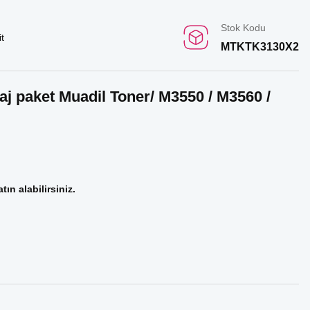
Stok Kodu
t
MTKTK3130X2
aj paket Muadil Toner/ M3550 / M3560 /
tın alabilirsiniz.