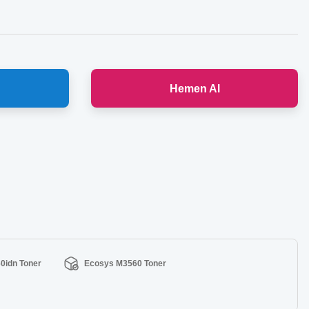
Hemen Al
0idn Toner
Ecosys M3560 Toner