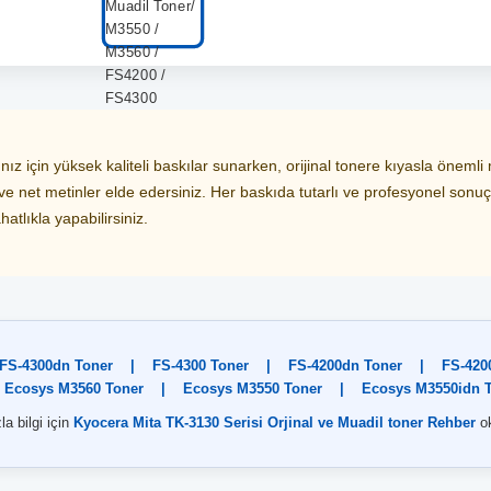
z için yüksek kaliteli baskılar sunarken, orijinal tonere kıyasla önemli 
r ve net metinler elde edersiniz. Her baskıda tutarlı ve profesyonel sonu
hatlıkla yapabilirsiniz.
FS-4300dn Toner
|
FS-4300 Toner
|
FS-4200dn Toner
|
FS-420
Ecosys M3560 Toner
|
Ecosys M3550 Toner
|
Ecosys M3550idn 
la bilgi için
Kyocera Mita TK-3130 Serisi Orjinal ve Muadil toner Rehber
o