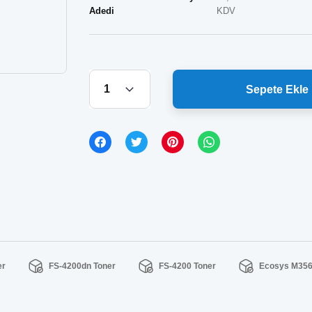
Adedi
KDV
Sepete Ekle
er
FS-4200dn Toner
FS-4200 Toner
Ecosys M356