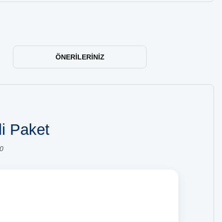
ÖNERILERINIZ
li Paket
0