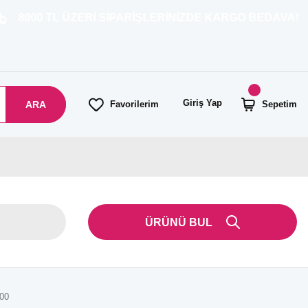
ÜZERİ SİPARİŞLERİNİZDE KARGO BEDAVA!
Giriş Yap
ARA
Favorilerim
Sepetim
ÜRÜNÜ BUL
300