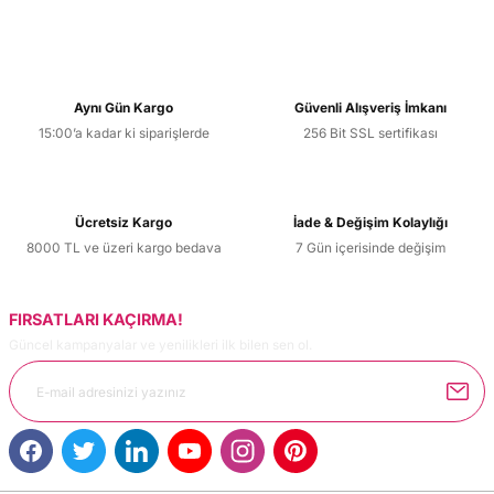
Bu ürünün fiyat bilgisi, resim, ürün açıklamalarında ve diğer
konularda yetersiz gördüğünüz noktaları öneri formunu
kullanarak tarafımıza iletebilirsiniz.
Görüş ve önerileriniz için teşekkür ederiz.
Aynı Gün Kargo
Güvenli Alışveriş İmkanı
15:00’a kadar ki siparişlerde
256 Bit SSL sertifikası
Ürün resmi kalitesiz, bozuk veya görüntülenemiyor.
Ürün açıklamasında eksik bilgiler bulunuyor.
Ürün bilgilerinde hatalar bulunuyor.
Ücretsiz Kargo
İade & Değişim Kolaylığı
Ürün fiyatı diğer sitelerden daha pahalı.
8000 TL ve üzeri kargo bedava
7 Gün içerisinde değişim
Bu ürüne benzer farklı alternatifler olmalı.
FIRSATLARI KAÇIRMA!
Güncel kampanyalar ve yenilikleri ilk bilen sen ol.
Gönder