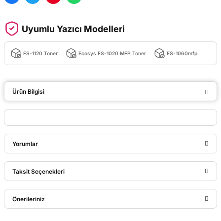
Uyumlu Yazıcı Modelleri
FS-1120 Toner
Ecosys FS-1020 MFP Toner
FS-1060mfp
Ürün Bilgisi
Yorumlar
Taksit Seçenekleri
Bu ürüne ilk yorumu siz yapın!
Önerileriniz
Yorum Yaz