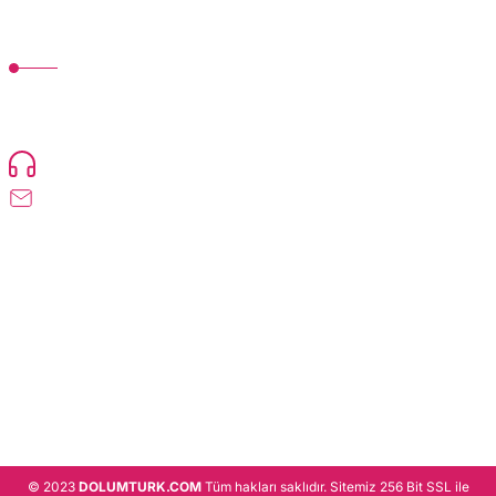
MÜŞTERİ HİZMETLERİ
TonerMAX® 14.000 çeşit ürünle yelpazesi ve operasyonel olarak 160 ülkeye
ürün gönderimi yapan kadrosuyla hizmet vermeye devam etmektedir.
Devamı..
0216 471 73 24
info@dolumturk.com
Üyelik
Kurumsal
Alışveriş
© 2023
DOLUMTURK.COM
Tüm hakları saklıdır. Sitemiz 256 Bit SSL ile