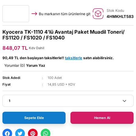
Stok Kodu
Bu markanın tüm ürünlerine git
4HMKHLT583
Kyocera TK-1110 4'lü Avantaj Paket Muadil Toneri/
FS1120 / FS1020 / FS1040
848,07 TL
Kdv Dahil
90,49 TL den başlayan taksitlerle!!
taksitlerle
satın alabilirsiniz.
Yorumlar (0)
Yorum Yaz
Stok Adedi
100 Adet
Fiyat
14,85 USD + KDV
Sepete Ekle
Hemen Al