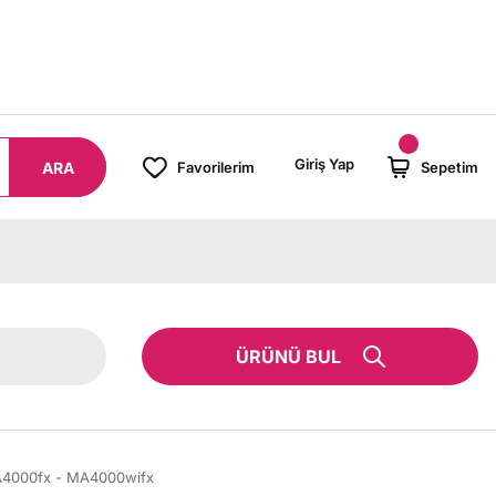
 TL ÜZERİ SİPARİŞLERİNİZDE KARGO BEDAVA!
Giriş Yap
ARA
Favorilerim
Sepetim
ÜRÜNÜ BUL
A4000fx - MA4000wifx