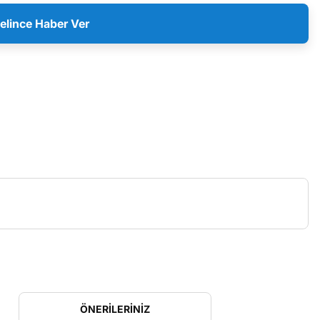
elince Haber Ver
ÖNERILERINIZ