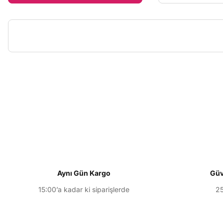
Bu ürünün fiyat bilgisi, resim, ürün açıklamalarında ve diğer konu
Görüş ve önerileriniz için teşekkür ederiz.
Ürün resmi kalitesiz, bozuk veya görüntülenemiyor.
Ürün açıklamasında eksik bilgiler bulunuyor.
Ürün bilgilerinde hatalar bulunuyor.
Ürün fiyatı diğer sitelerden daha pahalı.
Aynı Gün Kargo
Güv
Bu ürüne benzer farklı alternatifler olmalı.
15:00’a kadar ki siparişlerde
25