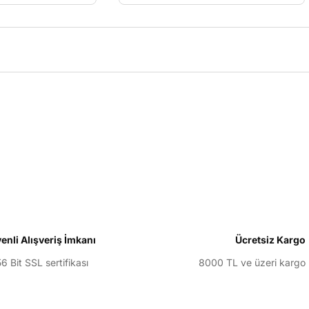
larda yetersiz gördüğünüz noktaları öneri formunu kullanarak tarafımıza il
Bu ürüne ilk yorumu siz yapın!
Yorum Yaz
enli Alışveriş İmkanı
Ücretsiz Kargo
6 Bit SSL sertifikası
8000 TL ve üzeri kargo