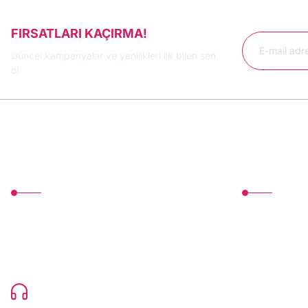
FIRSATLARI KAÇIRMA!
Güncel kampanyalar ve yenilikleri ilk bilen sen
ol.
MÜŞTERİ HİZMETLERİ
Üyelik
TonerMAX® 14.000 çeşit ürünle yelpazesi ve
Yeni Üyelik
operasyonel olarak 160 ülkeye ürün gönderimi
Üye Girişi
yapan kadrosuyla hizmet vermeye devam
etmektedir.
Devamı..
Şifremi Unutt
0216 471 73 24