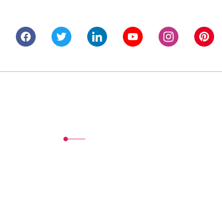
Alışveriş
Mesafeli Satış Sözleşmesi
Gizlilik ve Güvenlik
İptal İade Koşullari
Kişisel Veriler Politikası