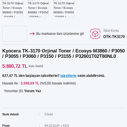
Kartuş Listesi
r
ar
GRAF Kartuş Listesi
ar
Stok Kodu
Bu markanın tüm ürünlerine git
OTK-TK3170
Kartuş Listesi
ar
Kyocera TK-3170 Orjinal Toner / Ecosys M3860 / P3050
 Tonerler
/ P3055 / P3060 / P3150 / P3155 / P32601T02T80NL0
5.880,72 TL
Kdv Dahil
627,47 TL den başlayan taksitlerle!!
taksitlerle
satın alabilirsiniz.
ar
Havale ile :
5.586,69 TL
(%5,00 havale indirimi)
Yorumlar (0)
Yorum Yaz
Stok Adedi
0 Adet
Fiyat
89,25 EUR + KDV