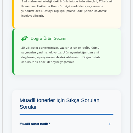
Sarf malzemesi niteliğindeki ürünlerimizde iade süreçleri, Tüketicinin
Korunması Hakkında Kanun'un ilgili maddeleri çerçevesinde
yürütülmektedir. Detaylı bilgi için İptal ve İade Şartları sayfamızı
inceleyebilirsiniz.
Doğru Ürün Seçimi
25 yılı aşkın deneyimimizle, yazıcınız için en doğru ürünü
seçmenize yardımcı oluyoruz. Ürün uyumluluğundan emin
değilseniz, sipariş öncesi destek alabilirsiniz. Doğru ürünle
sorunsuz bir baskı deneyimi yaşarsınız.
Muadil tonerler İçin Sıkça Sorulan
Sorular
Muadil toner nedir?