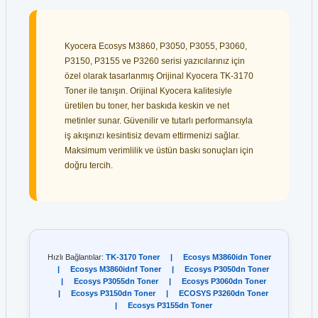
Kyocera Ecosys M3860, P3050, P3055, P3060,
P3150, P3155 ve P3260 serisi yazıcılarınız için
özel olarak tasarlanmış Orijinal Kyocera TK-3170
Toner ile tanışın. Orijinal Kyocera kalitesiyle
üretilen bu toner, her baskıda keskin ve net
metinler sunar. Güvenilir ve tutarlı performansıyla
iş akışınızı kesintisiz devam ettirmenizi sağlar.
Maksimum verimlilik ve üstün baskı sonuçları için
doğru tercih.
Hızlı Bağlantılar:
TK-3170 Toner
|
Ecosys M3860idn Toner
|
Ecosys M3860idnf Toner
|
Ecosys P3050dn Toner
|
Ecosys P3055dn Toner
|
Ecosys P3060dn Toner
|
Ecosys P3150dn Toner
|
ECOSYS P3260dn Toner
|
Ecosys P3155dn Toner