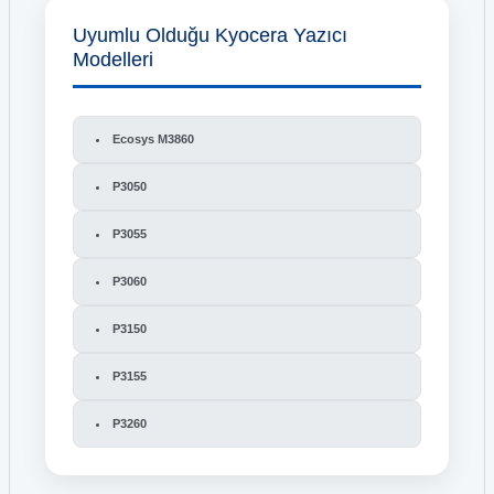
Uyumlu Olduğu Kyocera Yazıcı
Modelleri
Ecosys M3860
P3050
P3055
P3060
P3150
P3155
P3260