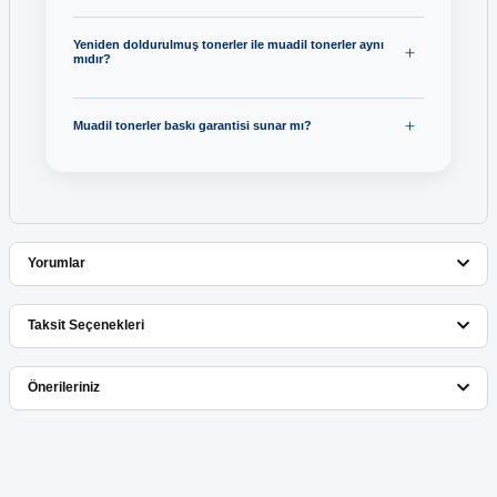
Yeniden doldurulmuş tonerler ile muadil tonerler aynı
mıdır?
Muadil tonerler baskı garantisi sunar mı?
Yorumlar
Taksit Seçenekleri
Bu ürüne ilk yorumu siz yapın!
Önerileriniz
Yorum Yaz
Bu ürünün fiyat bilgisi, resim, ürün açıklamalarında ve diğer
konularda yetersiz gördüğünüz noktaları öneri formunu kullanarak