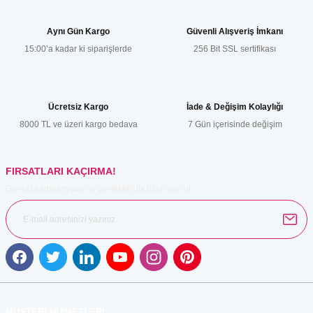
tarafımıza iletebilirsiniz.
Görüş ve önerileriniz için teşekkür ederiz.
Aynı Gün Kargo
Güvenli Alışveriş İmkanı
15:00’a kadar ki siparişlerde
256 Bit SSL sertifikası
Ürün resmi kalitesiz, bozuk veya görüntülenemiyor.
Ürün açıklamasında eksik bilgiler bulunuyor.
Ürün bilgilerinde hatalar bulunuyor.
Ücretsiz Kargo
İade & Değişim Kolaylığı
Ürün fiyatı diğer sitelerden daha pahalı.
8000 TL ve üzeri kargo bedava
7 Gün içerisinde değişim
Bu ürüne benzer farklı alternatifler olmalı.
FIRSATLARI KAÇIRMA!
Güncel kampanyalar ve yenilikleri ilk bilen sen ol.
Gönder
MÜŞTERİ HİZMETLERİ