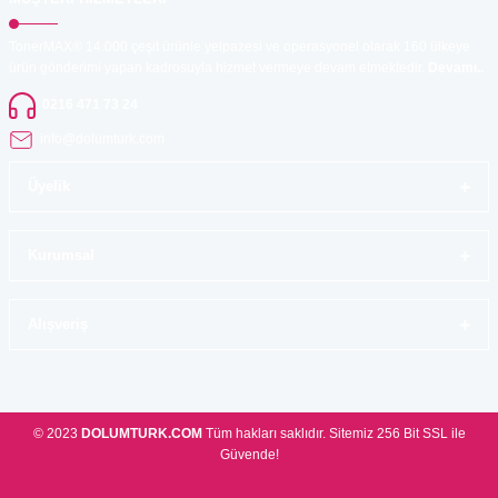
TonerMAX® 14.000 çeşit ürünle yelpazesi ve operasyonel olarak 160 ülkeye
ürün gönderimi yapan kadrosuyla hizmet vermeye devam etmektedir.
Devamı..
0216 471 73 24
info@dolumturk.com
Üyelik
Kurumsal
Alışveriş
© 2023
DOLUMTURK.COM
Tüm hakları saklıdır. Sitemiz 256 Bit SSL ile
Güvende!