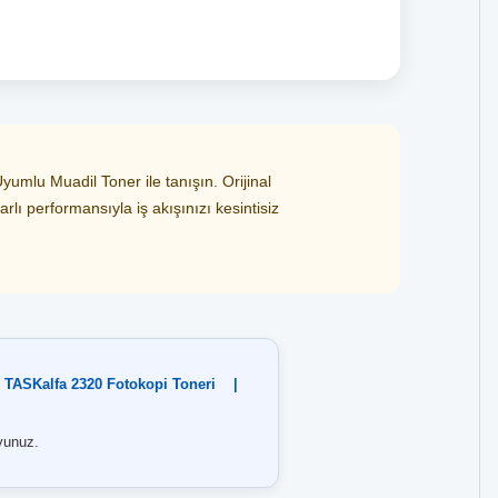
umlu Muadil Toner ile tanışın. Orijinal
lı performansıyla iş akışınızı kesintisiz
TASKalfa 2320 Fotokopi Toneri
|
unuz.