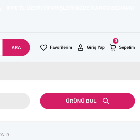
 ÜZERİ SİPARİŞLERİNİZDE KARGO BEDAVA!
0
ARA
Favorilerim
Giriş Yap
Sepetim
ÜRÜNÜ BUL
R0NL0