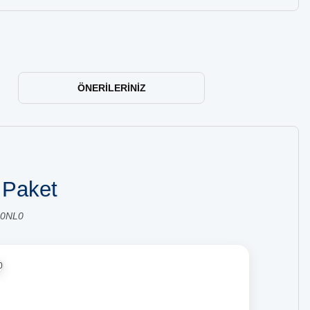
ÖNERILERINIZ
 Paket
R0NL0