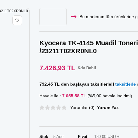
Bu markanın tüm ürünlerine gi
Kyocera TK-4145 Muadil Toneri 1
/23211T02XR0NL0
7.426,93 TL
Kdv Dahil
792,45 TL den başlayan taksitlerle!!
taksitlerle
s
Havale ile :
7.055,58 TL
(%5,00 havale indirimi)
Yorumlar (0)
Yorum Yaz
Stok
5 Adet
Fiyat
130,00 USD +