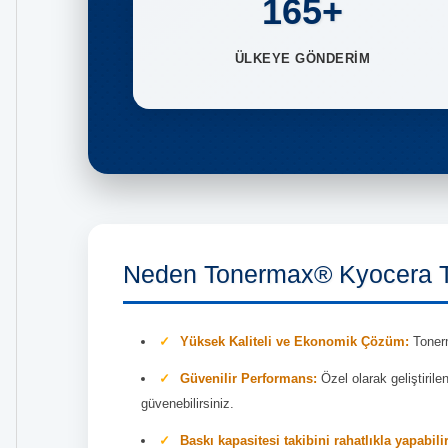
165+
ÜLKEYE GÖNDERİM
Neden Tonermax® Kyocera T
Yüksek Kaliteli ve Ekonomik Çözüm:
Tonerm
Güvenilir Performans:
Özel olarak geliştiril
güvenebilirsiniz.
Baskı kapasitesi takibini rahatlıkla yapabili