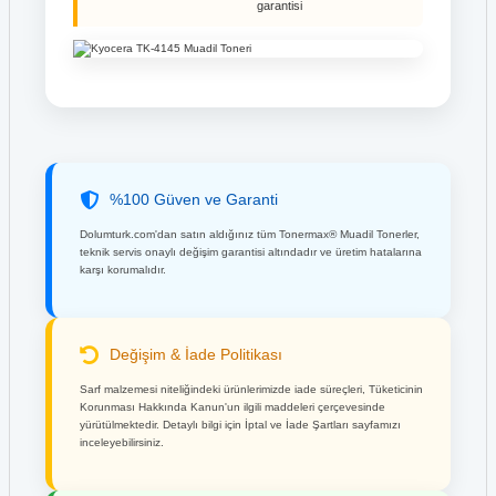
garantisi
%100 Güven ve Garanti
Dolumturk.com'dan satın aldığınız tüm Tonermax® Muadil Tonerler,
teknik servis onaylı değişim garantisi altındadır ve üretim hatalarına
karşı korumalıdır.
Değişim & İade Politikası
Sarf malzemesi niteliğindeki ürünlerimizde iade süreçleri, Tüketicinin
Korunması Hakkında Kanun'un ilgili maddeleri çerçevesinde
yürütülmektedir. Detaylı bilgi için İptal ve İade Şartları sayfamızı
inceleyebilirsiniz.