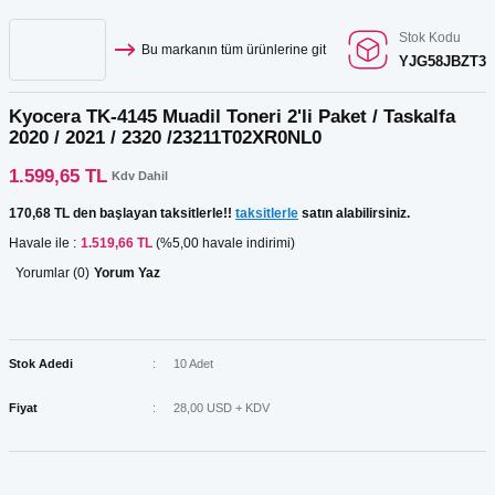
Stok Kodu
Bu markanın tüm ürünlerine git
YJG58JBZT3
Kyocera TK-4145 Muadil Toneri 2'li Paket / Taskalfa
2020 / 2021 / 2320 /23211T02XR0NL0
1.599,65 TL
Kdv Dahil
170,68 TL den başlayan taksitlerle!!
taksitlerle
satın alabilirsiniz.
Havale ile :
1.519,66 TL
(%5,00 havale indirimi)
Yorumlar (0)
Yorum Yaz
Stok Adedi
10 Adet
Fiyat
28,00 USD + KDV