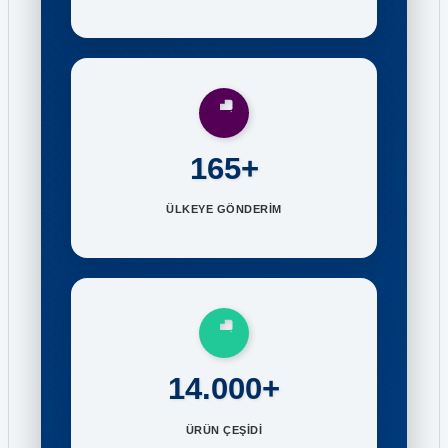
165+
ÜLKEYE GÖNDERİM
14.000+
ÜRÜN ÇEŞİDİ