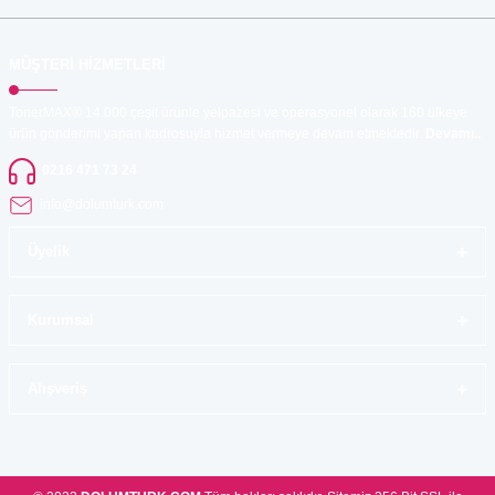
MÜŞTERİ HİZMETLERİ
TonerMAX® 14.000 çeşit ürünle yelpazesi ve operasyonel olarak 160 ülkeye
ürün gönderimi yapan kadrosuyla hizmet vermeye devam etmektedir.
Devamı..
0216 471 73 24
info@dolumturk.com
Üyelik
Kurumsal
Alışveriş