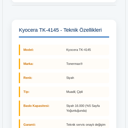
Kyocera TK-4145 - Teknik Özellikleri
Model:
Kyocera TK-4145
Marka:
Tonermax®
Renk:
Siyah
Tip:
Muadil, Çipli
Baskı Kapasitesi:
Siyah 16.000 (%5 Sayfa
Yoğunluğunda)
Garanti:
Teknik servis onaylı değişim