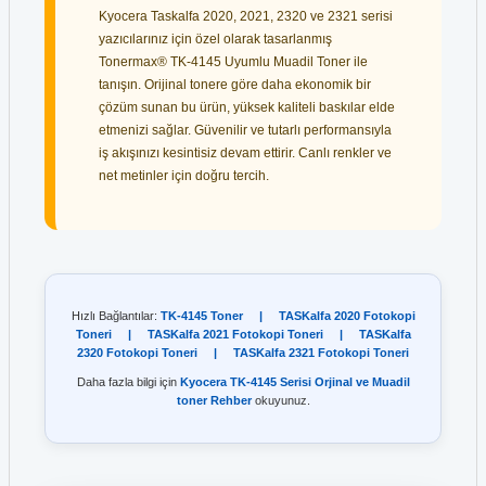
Kyocera Taskalfa 2020, 2021, 2320 ve 2321 serisi
yazıcılarınız için özel olarak tasarlanmış
Tonermax® TK-4145 Uyumlu Muadil Toner ile
tanışın. Orijinal tonere göre daha ekonomik bir
çözüm sunan bu ürün, yüksek kaliteli baskılar elde
etmenizi sağlar. Güvenilir ve tutarlı performansıyla
iş akışınızı kesintisiz devam ettirir. Canlı renkler ve
net metinler için doğru tercih.
Hızlı Bağlantılar:
TK-4145 Toner
|
TASKalfa 2020 Fotokopi
Toneri
|
TASKalfa 2021 Fotokopi Toneri
|
TASKalfa
2320 Fotokopi Toneri
|
TASKalfa 2321 Fotokopi Toneri
Daha fazla bilgi için
Kyocera TK-4145 Serisi Orjinal ve Muadil
toner Rehber
okuyunuz.