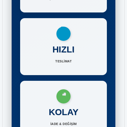
HIZLI
TESLİMAT
KOLAY
İADE & DEĞİŞİM