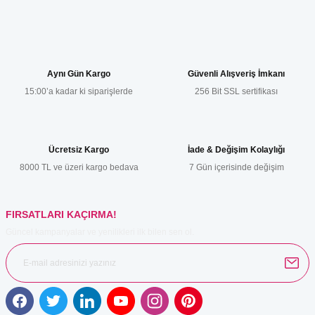
Yorum Yaz
Bu ürünün fiyat bilgisi, resim, ürün açıklamalarında ve diğer
konularda yetersiz gördüğünüz noktaları öneri formunu kullanarak
tarafımıza iletebilirsiniz.
Görüş ve önerileriniz için teşekkür ederiz.
Aynı Gün Kargo
Güvenli Alışveriş İmkanı
15:00’a kadar ki siparişlerde
256 Bit SSL sertifikası
Ürün resmi kalitesiz, bozuk veya görüntülenemiyor.
Ürün açıklamasında eksik bilgiler bulunuyor.
Ürün bilgilerinde hatalar bulunuyor.
Ücretsiz Kargo
İade & Değişim Kolaylığı
Ürün fiyatı diğer sitelerden daha pahalı.
8000 TL ve üzeri kargo bedava
7 Gün içerisinde değişim
Bu ürüne benzer farklı alternatifler olmalı.
FIRSATLARI KAÇIRMA!
Güncel kampanyalar ve yenilikleri ilk bilen sen ol.
Gönder