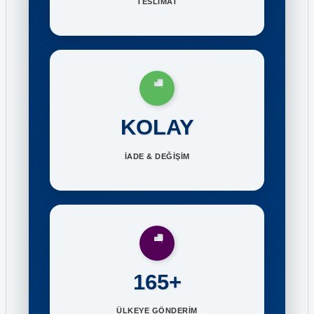
TESLİMAT
KOLAY
İADE & DEĞİŞİM
165+
ÜLKEYE GÖNDERİM