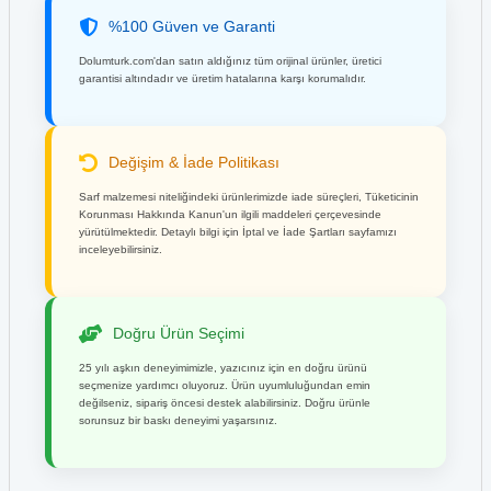
%100 Güven ve Garanti
Dolumturk.com'dan satın aldığınız tüm orijinal ürünler, üretici
garantisi altındadır ve üretim hatalarına karşı korumalıdır.
Değişim & İade Politikası
Sarf malzemesi niteliğindeki ürünlerimizde iade süreçleri, Tüketicinin
Korunması Hakkında Kanun'un ilgili maddeleri çerçevesinde
yürütülmektedir. Detaylı bilgi için İptal ve İade Şartları sayfamızı
inceleyebilirsiniz.
Doğru Ürün Seçimi
25 yılı aşkın deneyimimizle, yazıcınız için en doğru ürünü
seçmenize yardımcı oluyoruz. Ürün uyumluluğundan emin
değilseniz, sipariş öncesi destek alabilirsiniz. Doğru ürünle
sorunsuz bir baskı deneyimi yaşarsınız.