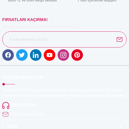
8000 TL ve üzeri kargo bedava
7 Gün içerisinde değişim
Bu ürüne benzer farklı alternatifler olmalı.
FIRSATLARI KAÇIRMA!
Güncel kampanyalar ve yenilikleri ilk bilen sen ol.
Gönder
MÜŞTERİ HİZMETLERİ
TonerMAX® 14.000 çeşit ürünle yelpazesi ve operasyonel olarak 160 ülkeye
ürün gönderimi yapan kadrosuyla hizmet vermeye devam etmektedir.
Devamı..
0216 471 73 24
info@dolumturk.com
Üyelik