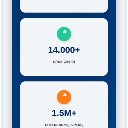
14.000+
ÜRÜN ÇEŞİDİ
1.5M+
TAMAMLANMIŞ SİPARİŞ