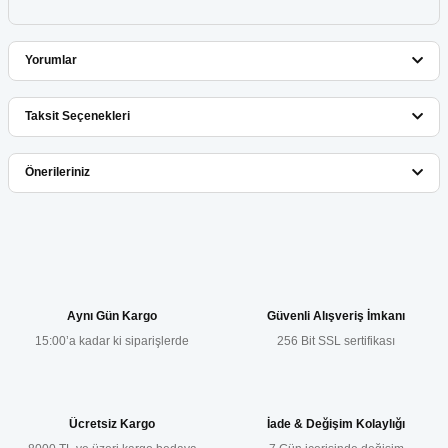
Yorumlar
Taksit Seçenekleri
Bu ürüne ilk yorumu siz yapın!
Önerileriniz
Yorum Yaz
Bu ürünün fiyat bilgisi, resim, ürün açıklamalarında ve diğer
konularda yetersiz gördüğünüz noktaları öneri formunu kullanarak
tarafımıza iletebilirsiniz.
Görüş ve önerileriniz için teşekkür ederiz.
Aynı Gün Kargo
Güvenli Alışveriş İmkanı
15:00’a kadar ki siparişlerde
256 Bit SSL sertifikası
Ürün resmi kalitesiz, bozuk veya görüntülenemiyor.
Ürün açıklamasında eksik bilgiler bulunuyor.
Ürün bilgilerinde hatalar bulunuyor.
Ücretsiz Kargo
İade & Değişim Kolaylığı
Ürün fiyatı diğer sitelerden daha pahalı.