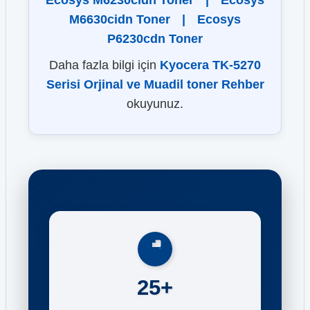
Ecosys M6230cidn Toner
|
Ecosys
M6630cidn Toner
|
Ecosys
P6230cdn Toner
Daha fazla bilgi için
Kyocera TK-5270
Serisi Orjinal ve Muadil toner Rehber
okuyunuz.
25+