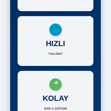
HIZLI
TESLİMAT
KOLAY
İADE & DEĞİŞİM