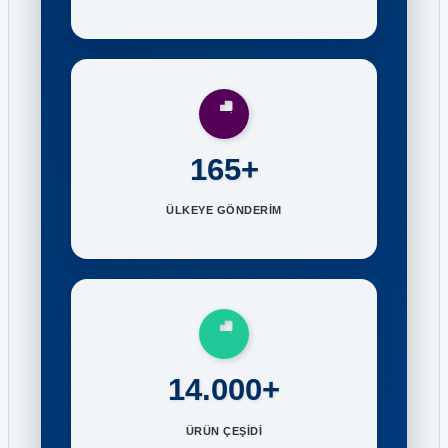
165+
ÜLKEYE GÖNDERİM
14.000+
ÜRÜN ÇEŞİDİ