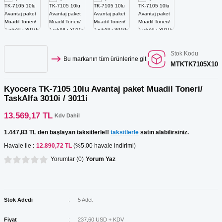
Kartuş Listesi
r
ar
GRAF Kartuş Listesi
ar
Stok Kodu
Bu markanın tüm ürünlerine git
MTKTK7105X10
Kartuş Listesi
ar
Kyocera TK-7105 10lu Avantaj paket Muadil Toneri/
 Tonerler
TaskAlfa 3010i / 3011i
13.569,17 TL
Kdv Dahil
1.447,83 TL den başlayan taksitlerle!!
taksitlerle
satın alabilirsiniz.
ar
Havale ile :
12.890,72 TL
(%5,00 havale indirimi)
Yorumlar (0)
Yorum Yaz
Stok Adedi
5 Adet
Fiyat
237,60 USD + KDV