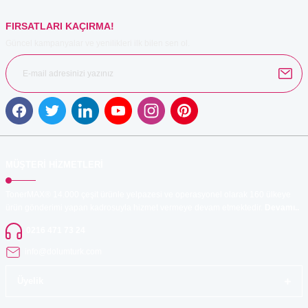
FIRSATLARI KAÇIRMA!
Güncel kampanyalar ve yenilikleri ilk bilen sen ol.
MÜŞTERİ HİZMETLERİ
TonerMAX® 14.000 çeşit ürünle yelpazesi ve operasyonel olarak 160 ülkeye
ürün gönderimi yapan kadrosuyla hizmet vermeye devam etmektedir.
Devamı..
0216 471 73 24
info@dolumturk.com
Üyelik