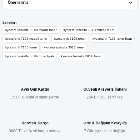
Önerileriniz
Yorum Yaz
Bu ürünün fiyat bilgisi, resim, ürün açıklamalarında ve diğer
Etiketler :
konularda yetersiz gördüğünüz noktaları öneri formunu kullanarak
kyocera taskalfa 3010i muadil toner
kyocera taskalfa 3011i muadil toner
tarafımıza iletebilirsiniz.
kyocera tk-7105 muadil toner
kyocera tk-7105 toner
kyocera tk 7105 toner fiyatı
Görüş ve önerileriniz için teşekkür ederiz.
kyocera tk 7105 toner
kyocera taskalfa 3010i toner
kyocera taskalfa 3010i toner fiyatı
kyocera taskalfa 3011i toner
Ürün resmi kalitesiz, bozuk veya görüntülenemiyor.
Ürün açıklamasında eksik bilgiler bulunuyor.
Ürün bilgilerinde hatalar bulunuyor.
Ürün fiyatı diğer sitelerden daha pahalı.
Aynı Gün Kargo
Güvenli Alışveriş İmkanı
Bu ürüne benzer farklı alternatifler olmalı.
15:00’a kadar ki siparişlerde
256 Bit SSL sertifikası
Ücretsiz Kargo
İade & Değişim Kolaylığı
8000 TL ve üzeri kargo bedava
7 Gün içerisinde değişim
Gönder