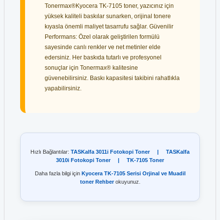
Tonermax®Kyocera TK-7105 toner, yazıcınız için
yüksek kaliteli baskılar sunarken, orijinal tonere
kıyasla önemli maliyet tasarrufu sağlar. Güvenilir
Performans: Özel olarak geliştirilen formülü
sayesinde canlı renkler ve net metinler elde
edersiniz. Her baskıda tutarlı ve profesyonel
sonuçlar için Tonermax® kalitesine
güvenebilirsiniz. Baskı kapasitesi takibini rahatlıkla
yapabilirsiniz.
Hızlı Bağlantılar:
TASKalfa 3011i Fotokopi Toner
|
TASKalfa
3010i Fotokopi Toner
|
TK-7105 Toner
Daha fazla bilgi için
Kyocera TK-7105 Serisi Orjinal ve Muadil
toner Rehber
okuyunuz.