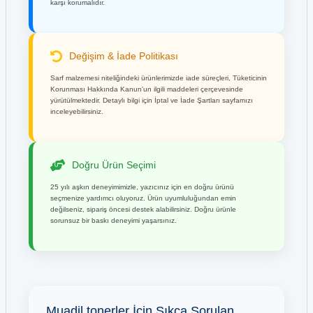
karşı korumalıdır.
Değişim & İade Politikası
Sarf malzemesi niteliğindeki ürünlerimizde iade süreçleri, Tüketicinin
Korunması Hakkında Kanun'un ilgili maddeleri çerçevesinde
yürütülmektedir. Detaylı bilgi için İptal ve İade Şartları sayfamızı
inceleyebilirsiniz.
Doğru Ürün Seçimi
25 yılı aşkın deneyimimizle, yazıcınız için en doğru ürünü
seçmenize yardımcı oluyoruz. Ürün uyumluluğundan emin
değilseniz, sipariş öncesi destek alabilirsiniz. Doğru ürünle
sorunsuz bir baskı deneyimi yaşarsınız.
Muadil tonerler İçin Sıkça Sorulan