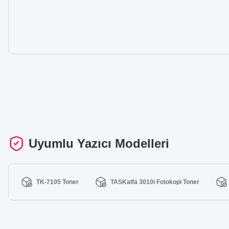
Uyumlu Yazıcı Modelleri
TK-7105 Toner
TASKalfa 3010i Fotokopi Toner