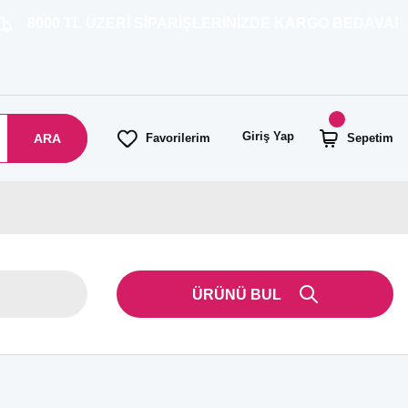
L ÜZERİ SİPARİŞLERİNİZDE KARGO BEDAVA!
Giriş Yap
ARA
Favorilerim
Sepetim
ÜRÜNÜ BUL