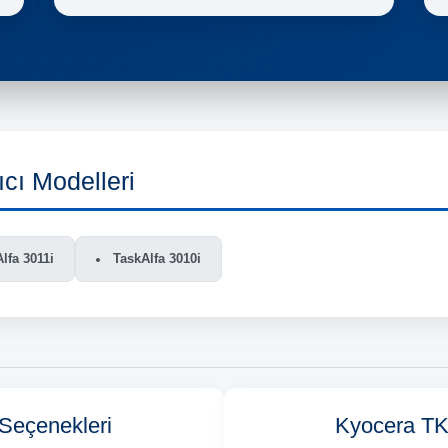
cı Modelleri
lfa 3011i
TaskAlfa 3010i
Seçenekleri
Kyocera TK-