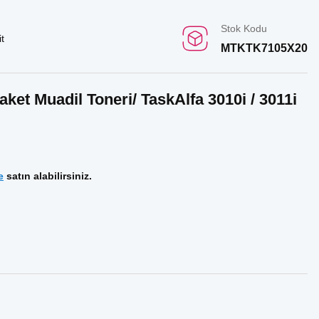
Stok Kodu
t
MTKTK7105X20
ket Muadil Toneri/ TaskAlfa 3010i / 3011i
e
satın alabilirsiniz.