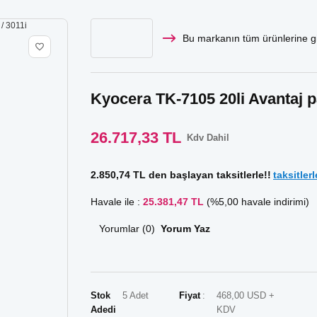
Bu markanın tüm ürünlerine gi
Kyocera TK-7105 20li Avantaj pa
26.717,33 TL
Kdv Dahil
2.850,74 TL den başlayan taksitlerle!!
taksitlerl
Havale ile :
25.381,47 TL
(%5,00 havale indirimi)
Yorumlar (0)
Yorum Yaz
Stok
5 Adet
Fiyat
468,00 USD +
Adedi
KDV