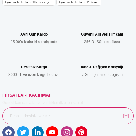
kyocera taskalfa 3010i toner fiyatı
kyocera taskalfa 3011i toner
Ürün resmi kalitesiz, bozuk veya görüntülenemiyor.
Ürün açıklamasında eksik bilgiler bulunuyor.
Ürün bilgilerinde hatalar bulunuyor.
Ürün fiyatı diğer sitelerden daha pahalı.
Aynı Gün Kargo
Güvenli Alışveriş İmkanı
Bu ürüne benzer farklı alternatifler olmalı.
15:00’a kadar ki siparişlerde
256 Bit SSL sertifikası
Ücretsiz Kargo
İade & Değişim Kolaylığı
8000 TL ve üzeri kargo bedava
7 Gün içerisinde değişim
Gönder
FIRSATLARI KAÇIRMA!
Güncel kampanyalar ve yenilikleri ilk bilen sen ol.