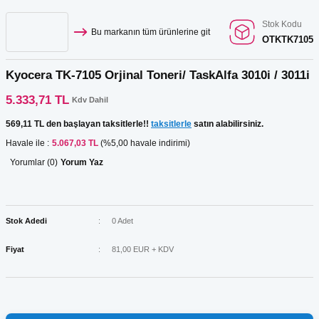
Stok Kodu
Bu markanın tüm ürünlerine git
OTKTK7105
Kyocera TK-7105 Orjinal Toneri/ TaskAlfa 3010i / 3011i
5.333,71 TL
Kdv Dahil
569,11 TL den başlayan taksitlerle!!
taksitlerle
satın alabilirsiniz.
Havale ile :
5.067,03 TL
(%5,00 havale indirimi)
Yorumlar (0)
Yorum Yaz
Stok Adedi
0 Adet
Fiyat
81,00 EUR + KDV