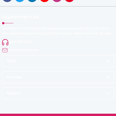
MÜŞTERİ HİZMETLERİ
TonerMAX® 14.000 çeşit ürünle yelpazesi ve operasyonel olarak 160 ülkeye
ürün gönderimi yapan kadrosuyla hizmet vermeye devam etmektedir.
Devamı..
0216 471 73 24
info@dolumturk.com
Üyelik
Kurumsal
Alışveriş