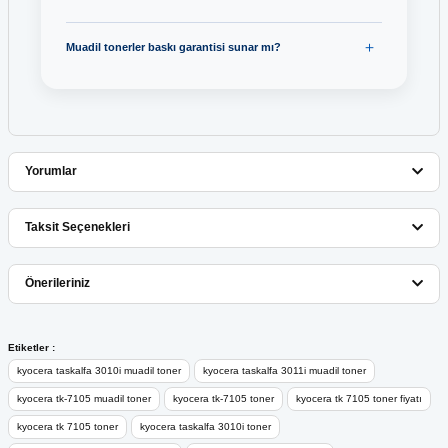
Muadil tonerler baskı garantisi sunar mı?
Yorumlar
Taksit Seçenekleri
Bu ürüne ilk yorumu siz yapın!
Önerileriniz
Yorum Yaz
Bu ürünün fiyat bilgisi, resim, ürün açıklamalarında ve diğer
Etiketler :
konularda yetersiz gördüğünüz noktaları öneri formunu kullanarak
kyocera taskalfa 3010i muadil toner
kyocera taskalfa 3011i muadil toner
tarafımıza iletebilirsiniz.
kyocera tk-7105 muadil toner
kyocera tk-7105 toner
kyocera tk 7105 toner fiyatı
Görüş ve önerileriniz için teşekkür ederiz.
kyocera tk 7105 toner
kyocera taskalfa 3010i toner