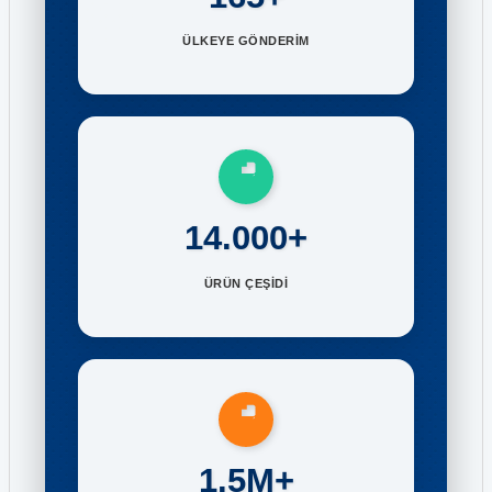
ÜLKEYE GÖNDERİM
14.000+
ÜRÜN ÇEŞİDİ
1.5M+