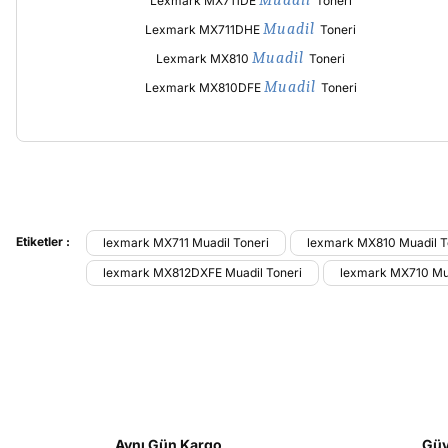
Lexmark MX711DE
Toneri
Muadil
Lexmark MX711DHE
Toneri
Muadil
Lexmark MX810
Toneri
Muadil
Lexmark MX810DFE
Toneri
Bu ürünün fiyat bilgisi, resim, ürün açıklamalarında ve diğer konu
Görüş ve önerileriniz için teşekkür ederiz.
Etiketler :
lexmark MX711 Muadil Toneri
lexmark MX810 Muadil T
lexmark MX812DXFE Muadil Toneri
lexmark MX710 Mua
Ürün resmi kalitesiz, bozuk veya görüntülenemiyor.
Ürün açıklamasında eksik bilgiler bulunuyor.
Ürün bilgilerinde hatalar bulunuyor.
Ürün fiyatı diğer sitelerden daha pahalı.
Bu ürüne benzer farklı alternatifler olmalı.
Aynı Gün Kargo
Güv