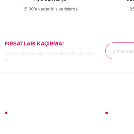
15:00’a kadar ki siparişlerde
25
FIRSATLARI KAÇIRMA!
Güncel kampanyalar ve yenilikleri ilk bilen sen
ol.
MÜŞTERİ HİZMETLERİ
Üyelik
TonerMAX® 14.000 çeşit ürünle yelpazesi ve
Yeni Üyelik
operasyonel olarak 160 ülkeye ürün gönderimi
Üye Girişi