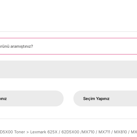
80
2D5X00 Toner
Lexmark 625X / 62D5X00 /MX710 / MX711 / MX810 / MX8