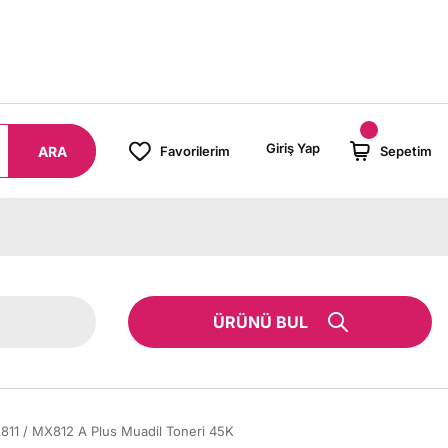
00 TL ÜZERİ SİPARİŞLERİNİZDE KARGO BEDAVA!
Giriş Yap
ARA
Favorilerim
Sepetim
ÜRÜNÜ BUL
11 / MX812 A Plus Muadil Toneri 45K