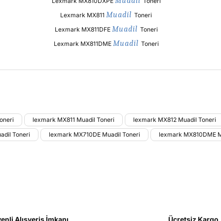
Muadil
Lexmark MX810DXPE
Toneri
Muadil
Lexmark MX811
Toneri
Muadil
Lexmark MX811DFE
Toneri
Muadil
Lexmark MX811DME
Toneri
larda yetersiz gördüğünüz noktaları öneri formunu kullanarak tarafımıza il
oneri
lexmark MX811 Muadil Toneri
lexmark MX812 Muadil Toneri
Bu ürüne ilk yorumu siz yapın!
dil Toneri
lexmark MX710DE Muadil Toneri
lexmark MX810DME Mu
Yorum Yaz
enli Alışveriş İmkanı
Ücretsiz Kargo