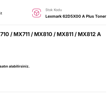
Stok Kodu
it
Lexmark 62D5X00 A Plus Toner
10 / MX711 / MX810 / MX811 / MX812 A
satın alabilirsiniz.