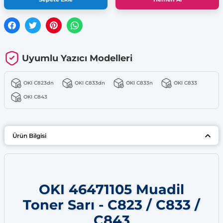
Uyumlu Yazıcı Modelleri
OKI C823dn
OKI C833dn
OKI C833n
OKI C833
OKI C843
Ürün Bilgisi
OKI 46471105 Muadil
Toner Sarı - C823 / C833 /
C843