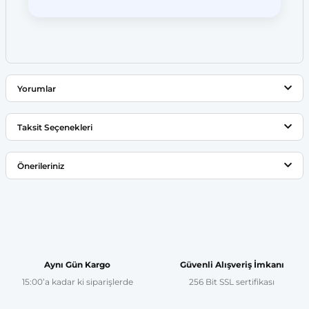
Yorumlar
Taksit Seçenekleri
Bu ürüne ilk yorumu siz yapın!
Önerileriniz
Yorum Yaz
Bu ürünün fiyat bilgisi, resim, ürün açıklamalarında ve diğer
konularda yetersiz gördüğünüz noktaları öneri formunu
kullanarak tarafımıza iletebilirsiniz.
Görüş ve önerileriniz için teşekkür ederiz.
Aynı Gün Kargo
Güvenli Alışveriş İmkanı
15:00’a kadar ki siparişlerde
256 Bit SSL sertifikası
Ürün resmi kalitesiz, bozuk veya görüntülenemiyor.
Ürün açıklamasında eksik bilgiler bulunuyor.