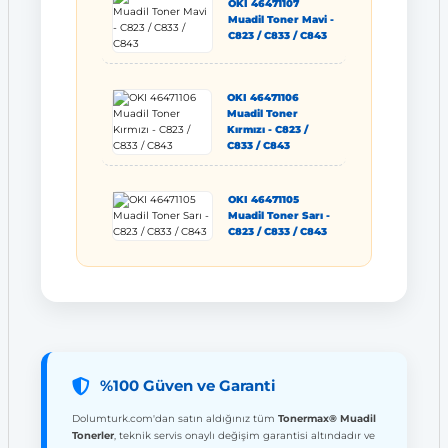
OKI 46471107
Muadil Toner Mavi -
C823 / C833 / C843
OKI 46471106
Muadil Toner
Kırmızı - C823 /
C833 / C843
OKI 46471105
Muadil Toner Sarı -
C823 / C833 / C843
%100 Güven ve Garanti
Dolumturk.com'dan satın aldığınız tüm
Tonermax® Muadil
Tonerler
, teknik servis onaylı değişim garantisi altındadır ve