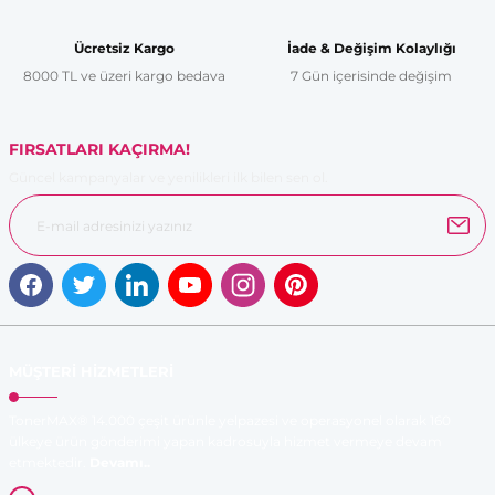
Ürün bilgilerinde hatalar bulunuyor.
Ücretsiz Kargo
İade & Değişim Kolaylığı
Ürün fiyatı diğer sitelerden daha pahalı.
8000 TL ve üzeri kargo bedava
7 Gün içerisinde değişim
Bu ürüne benzer farklı alternatifler olmalı.
FIRSATLARI KAÇIRMA!
Güncel kampanyalar ve yenilikleri ilk bilen sen ol.
Gönder
MÜŞTERİ HİZMETLERİ
TonerMAX® 14.000 çeşit ürünle yelpazesi ve operasyonel olarak 160
ülkeye ürün gönderimi yapan kadrosuyla hizmet vermeye devam
etmektedir.
Devamı..