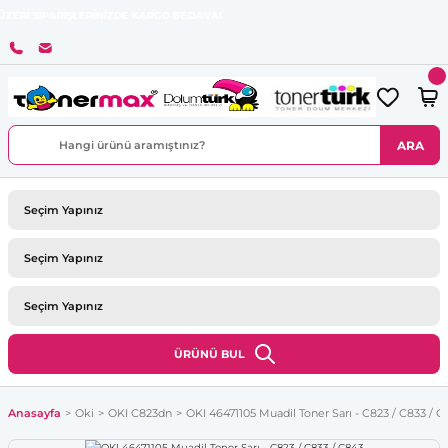
PARİŞLERİNİZDE KARGO BEDAVA!
ARA
ÜRÜNÜ BUL
Anasayfa
Oki
OKI C823dn
OKI 46471105 Muadil Toner Sarı - C823 / C833 / C