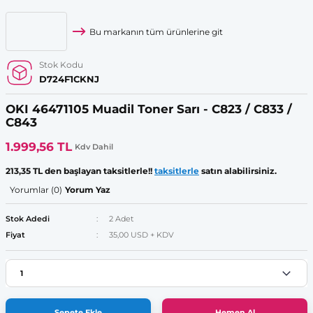
Bu markanın tüm ürünlerine git
Stok Kodu
D724F1CKNJ
OKI 46471105 Muadil Toner Sarı - C823 / C833 /
C843
1.999,56 TL
Kdv Dahil
213,35 TL den başlayan taksitlerle!!
taksitlerle
satın alabilirsiniz.
Yorumlar (0)
Yorum Yaz
Stok Adedi
2 Adet
Fiyat
35,00 USD + KDV
Sepete Ekle
Hemen Al