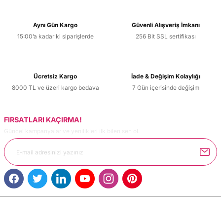
kullanarak tarafımıza iletebilirsiniz.
Görüş ve önerileriniz için teşekkür ederiz.
Aynı Gün Kargo
Güvenli Alışveriş İmkanı
15:00’a kadar ki siparişlerde
256 Bit SSL sertifikası
Ürün resmi kalitesiz, bozuk veya görüntülenemiyor.
Ürün açıklamasında eksik bilgiler bulunuyor.
Ürün bilgilerinde hatalar bulunuyor.
Ücretsiz Kargo
İade & Değişim Kolaylığı
Ürün fiyatı diğer sitelerden daha pahalı.
8000 TL ve üzeri kargo bedava
7 Gün içerisinde değişim
Bu ürüne benzer farklı alternatifler olmalı.
FIRSATLARI KAÇIRMA!
Güncel kampanyalar ve yenilikleri ilk bilen sen ol.
Gönder
MÜŞTERİ HİZMETLERİ