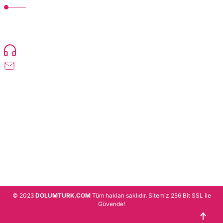
TonerMAX® 14.000 çeşit ürünle yelpazesi ve operasyonel olarak 160 ülkeye
ürün gönderimi yapan kadrosuyla hizmet vermeye devam etmektedir.
Devamı..
0216 471 73 24
info@dolumturk.com
Üyelik
Kurumsal
Alışveriş
© 2023
DOLUMTURK.COM
Tüm hakları saklıdır. Sitemiz 256 Bit SSL ile
Güvende!