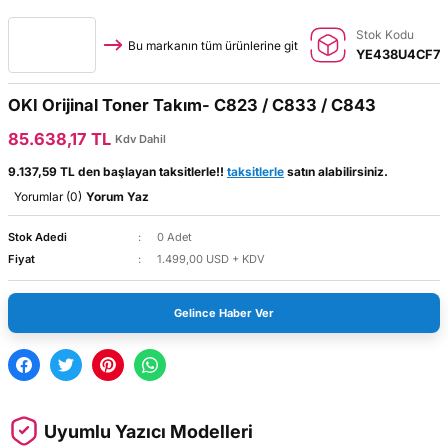
Stok Kodu
Bu markanın tüm ürünlerine git
YE438U4CF7
OKI Orijinal Toner Takım- C823 / C833 / C843
85.638,17 TL
Kdv Dahil
9.137,59 TL den başlayan taksitlerle!!
taksitlerle
satın alabilirsiniz.
Yorumlar (0)
Yorum Yaz
Stok Adedi
0 Adet
Fiyat
1.499,00 USD + KDV
Gelince Haber Ver
Uyumlu Yazıcı Modelleri