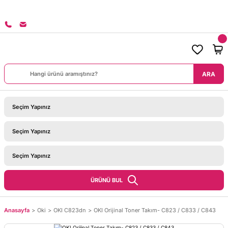
Rİ SİPARİŞLERİNİZDE KARGO BEDAVA!
ARA
ÜRÜNÜ BUL
Anasayfa
Oki
OKI C823dn
OKI Orijinal Toner Takım- C823 / C833 / C843