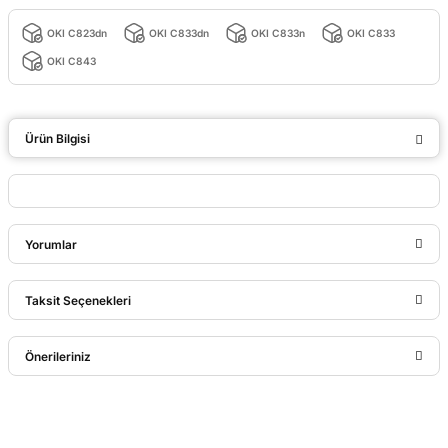
OKI C823dn
OKI C833dn
OKI C833n
OKI C833
OKI C843
Ürün Bilgisi
Yorumlar
Taksit Seçenekleri
Bu ürüne ilk yorumu siz yapın!
Önerileriniz
Yorum Yaz
Bu ürünün fiyat bilgisi, resim, ürün açıklamalarında ve diğer
konularda yetersiz gördüğünüz noktaları öneri formunu