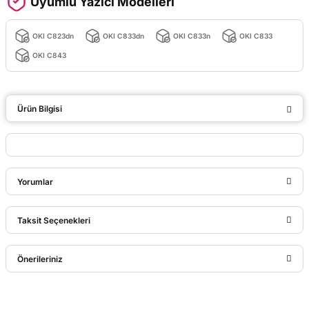
Uyumlu Yazıcı Modelleri
OKI C823dn
OKI C833dn
OKI C833n
OKI C833
OKI C843
Ürün Bilgisi
Yorumlar
Taksit Seçenekleri
Bu ürüne ilk yorumu siz yapın!
Önerileriniz
Yorum Yaz
Bu ürünün fiyat bilgisi, resim, ürün açıklamalarında ve diğer