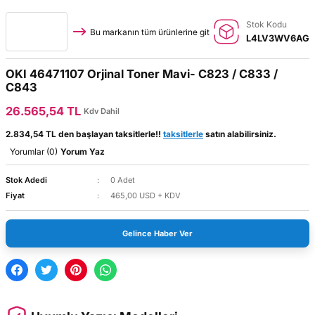
Stok Kodu
Bu markanın tüm ürünlerine git
L4LV3WV6AG
OKI 46471107 Orjinal Toner Mavi- C823 / C833 /
C843
26.565,54 TL
Kdv Dahil
2.834,54 TL den başlayan taksitlerle!!
taksitlerle
satın alabilirsiniz.
Yorumlar (0)
Yorum Yaz
Stok Adedi
0 Adet
Fiyat
465,00 USD + KDV
Gelince Haber Ver