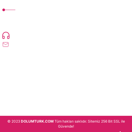
MÜŞTERİ HİZMETLERİ
TonerMAX® 14.000 çeşit ürünle yelpazesi ve operasyonel olarak 160 ülkeye
ürün gönderimi yapan kadrosuyla hizmet vermeye devam etmektedir.
Devamı..
0216 471 73 24
info@dolumturk.com
Üyelik
Kurumsal
Alışveriş
© 2023
DOLUMTURK.COM
Tüm hakları saklıdır. Sitemiz 256 Bit SSL ile
Güvende!