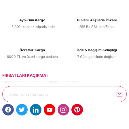
konularda yetersiz gördüğünüz noktaları öneri formunu
kullanarak tarafımıza iletebilirsiniz.
Görüş ve önerileriniz için teşekkür ederiz.
Aynı Gün Kargo
Güvenli Alışveriş İmkanı
15:00’a kadar ki siparişlerde
256 Bit SSL sertifikası
Ürün resmi kalitesiz, bozuk veya görüntülenemiyor.
Ürün açıklamasında eksik bilgiler bulunuyor.
Ürün bilgilerinde hatalar bulunuyor.
Ücretsiz Kargo
İade & Değişim Kolaylığı
Ürün fiyatı diğer sitelerden daha pahalı.
8000 TL ve üzeri kargo bedava
7 Gün içerisinde değişim
Bu ürüne benzer farklı alternatifler olmalı.
FIRSATLARI KAÇIRMA!
Güncel kampanyalar ve yenilikleri ilk bilen sen ol.
Gönder