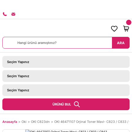
ERİNİZDE KARGO BEDAVA!
ARA
ÜRÜNÜ BUL
Anasayfa
Oki
OKI C823dn
OKI 46471107 Orjinal Toner Mavi- C823 / C833 / 