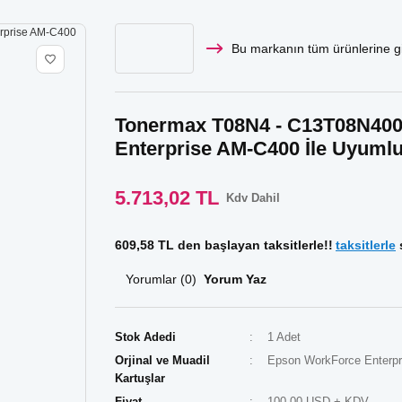
Bu markanın tüm ürünlerine gi
Tonermax T08N4 - C13T08N400 
Enterprise AM-C400 İle Uyuml
5.713,02 TL
Kdv Dahil
609,58 TL den başlayan taksitlerle!!
taksitlerle
s
Yorumlar (0)
Yorum Yaz
Stok Adedi
1 Adet
Orjinal ve Muadil
Epson WorkForce Enterpr
Kartuşlar
Fiyat
100,00 USD + KDV