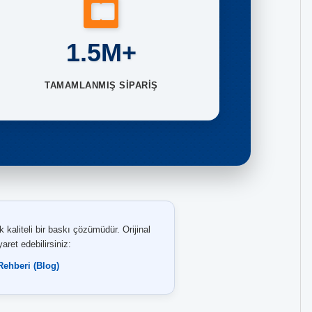
1.5M+
TAMAMLANMIŞ SİPARİŞ
liteli bir baskı çözümüdür. Orijinal
aret edebilirsiniz:
ehberi (Blog)