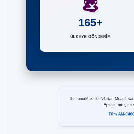
165+
ÜLKEYE GÖNDERİM
Bu TonerMax T08N4 Sarı Muadil Kartu
Epson kartuşları v
Tüm AM-C400 