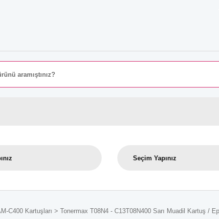
8000 
AM-C400 Kartuşları
Tonermax T08N4 - C13T08N400 Sarı Muadil Kartuş / E