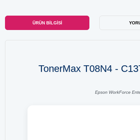
ÜRÜN BILGISI
YOR
TonerMax T08N4 - C13T
Epson WorkForce Ente