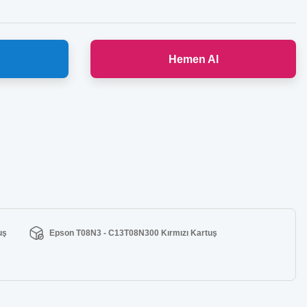
Hemen Al
uş
Epson T08N3 - C13T08N300 Kırmızı Kartuş