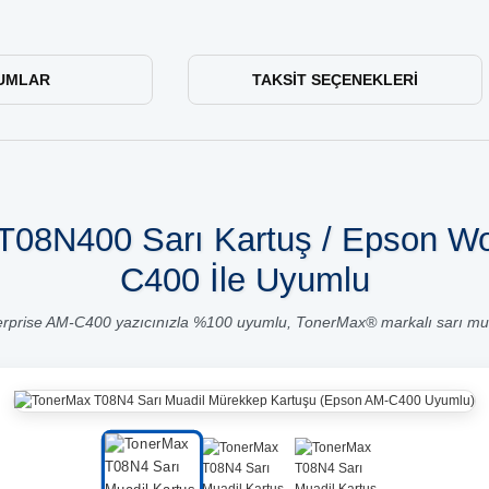
UMLAR
TAKSIT SEÇENEKLERI
08N400 Sarı Kartuş / Epson Wo
C400 İle Uyumlu
rprise AM-C400 yazıcınızla %100 uyumlu, TonerMax® markalı sarı mua