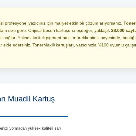
 profesyonel yazıcınız için maliyet etkin bir çözüm arıyorsanız,
Toner
tam size göre. Orijinal Epson kartuşuna eşdeğer, yaklaşık
28.000 sayfa
 sağlar. Yüksek kaliteli pigment bazlı mürekkebimiz sayesinde, bastığın
ılar elde edersiniz. TonerMax® kartuşları, yazıcınızla %100 uyumlu çalışır
ı Muadil Kartuş
çenizi yormadan yüksek kaliteli sarı