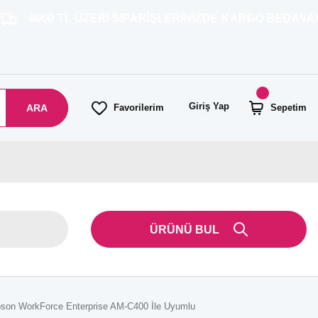
TL ÜZERİ SİPARİŞLERİNİZDE KARGO BEDAVA!
Giriş Yap
ARA
Favorilerim
Sepetim
ÜRÜNÜ BUL
pson WorkForce Enterprise AM-C400 İle Uyumlu