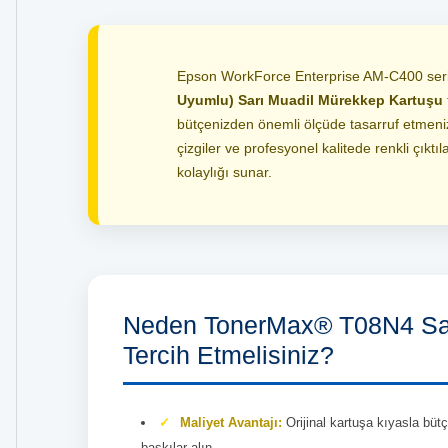
Epson WorkForce Enterprise AM-C400 serisi
Uyumlu) Sarı Muadil Mürekkep Kartuşu
bütçenizden önemli ölçüde tasarruf etmenizi
çizgiler ve profesyonel kalitede renkli çıkt
kolaylığı sunar.
Neden TonerMax® T08N4 Sar
Tercih Etmelisiniz?
Maliyet Avantajı:
Orijinal kartuşa kıyasla büt
baskılar alın.