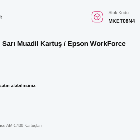
Stok Kodu
t
MKET08N4
Sarı Muadil Kartuş / Epson WorkForce
u
atın alabilirsiniz.
ise AM-C400 Kartuşları