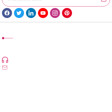
MÜŞTERİ HİZMETLERİ
TonerMAX® 14.000 çeşit ürünle yelpazesi ve operasyonel olarak 160 ülkeye
ürün gönderimi yapan kadrosuyla hizmet vermeye devam etmektedir.
Devamı..
0216 471 73 24
info@dolumturk.com
Üyelik
Kurumsal
Alışveriş