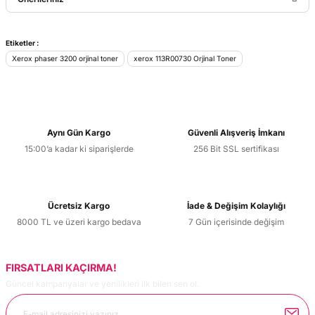
Yorum Yaz
Bu ürünün fiyat bilgisi, resim, ürün açıklamalarında ve diğer
Etiketler :
konularda yetersiz gördüğünüz noktaları öneri formunu
Xerox phaser 3200 orjinal toner
xerox 113R00730 Orjinal Toner
kullanarak tarafımıza iletebilirsiniz.
Görüş ve önerileriniz için teşekkür ederiz.
Ürün resmi kalitesiz, bozuk veya görüntülenemiyor.
Aynı Gün Kargo
Güvenli Alışveriş İmkanı
Ürün açıklamasında eksik bilgiler bulunuyor.
15:00’a kadar ki siparişlerde
256 Bit SSL sertifikası
Ürün bilgilerinde hatalar bulunuyor.
Ürün fiyatı diğer sitelerden daha pahalı.
Bu ürüne benzer farklı alternatifler olmalı.
Ücretsiz Kargo
İade & Değişim Kolaylığı
8000 TL ve üzeri kargo bedava
7 Gün içerisinde değişim
FIRSATLARI KAÇIRMA!
Güncel kampanyalar ve yenilikleri ilk bilen sen ol.
Gönder