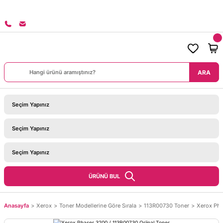
8000 TL ÜZERİ SİPARİŞLERİNİZDE KARGO BEDAVA!
ARA
ÜRÜNÜ BUL
Anasayfa
Xerox
Toner Modellerine Göre Sırala
113R00730 Toner
Xerox Pha