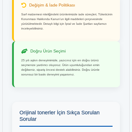
Değişim & İade Politikası
Sarf malzemesi niteliğindeki ürünlerimizde iade süreçleri, Tüketicinin
Korunması Hakkında Kanun'un ilgili maddeleri çerçevesinde
yürütülmektedir. Detaylı bilgi için İptal ve İade Şartları sayfamızı
inceleyebilirsiniz.
Doğru Ürün Seçimi
25 yılı aşkın deneyimimizle, yazıcınız için en doğru ürünü
seçmenize yardımcı oluyoruz. Ürün uyumluluğundan emin
değilseniz, sipariş öncesi destek alabilirsiniz. Doğru ürünle
sorunsuz bir baskı deneyimi yaşarsınız.
Orijinal tonerler İçin Sıkça Sorulan
Sorular