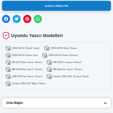
Gelince Haber Ver
Uyumlu Yazıcı Modelleri
CRG-067H Siyah Toner
CRG-067H Mavi Toner
CRG-067H Toner Sarı
CRG-067H Toner Kırmızı
MF-657Cdw Yazıcı Toneri
MF-655Cx Yazıcı Toneri
MF-655Cdw Yazıcı Toneri
MF-651Cw Yazıcı Toneri
LBP-631Cw Yazıcı Toneri
Canon CRG-067 Kırmızı Toner
Canon CRG-067 Mavi Toner
Ürün Bilgisi