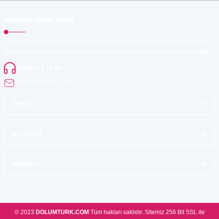
MÜŞTERİ HİZMETLERİ
TonerMAX® 14.000 çeşit ürünle yelpazesi ve operasyonel olarak 160 ülkeye
ürün gönderimi yapan kadrosuyla hizmet vermeye devam etmektedir.
Devamı..
0216 471 73 24
info@dolumturk.com
Üyelik
Kurumsal
Alışveriş
© 2023
DOLUMTURK.COM
Tüm hakları saklıdır. Sitemiz 256 Bit SSL ile