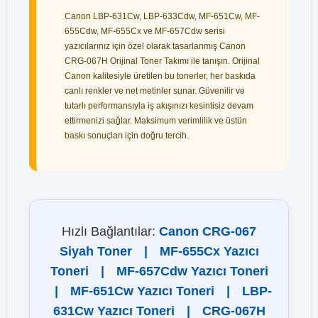
Canon LBP-631Cw, LBP-633Cdw, MF-651Cw, MF-
655Cdw, MF-655Cx ve MF-657Cdw serisi
yazıcılarınız için özel olarak tasarlanmış Canon
CRG-067H Orijinal Toner Takımı ile tanışın. Orijinal
Canon kalitesiyle üretilen bu tonerler, her baskıda
canlı renkler ve net metinler sunar. Güvenilir ve
tutarlı performansıyla iş akışınızı kesintisiz devam
ettirmenizi sağlar. Maksimum verimlilik ve üstün
baskı sonuçları için doğru tercih.
Hızlı Bağlantılar:
Canon CRG-067
Siyah Toner
|
MF-655Cx Yazıcı
Toneri
|
MF-657Cdw Yazıcı Toneri
|
MF-651Cw Yazıcı Toneri
|
LBP-
631Cw Yazıcı Toneri
|
CRG-067H