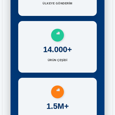
ÜLKEYE GÖNDERİM
14.000+
ÜRÜN ÇEŞİDİ
1.5M+