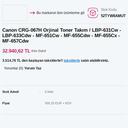
Stok Kodu
Bu markanın tüm ürünlerine git
52TYW8AMUT
Canon CRG-067H Orjinal Toner Takım / LBP-631Cw -
LBP-633Cdw - MF-651Cw - MF-655Cdw - MF-655Cx -
MF-657Cdw
32.940,62 TL
Kdv Dahil
3.514,76 TL den başlayan taksitlerle!!
taksitlerle
satın alabilirsiniz.
Yorumlar (0)
Yorum Yaz
Stok Adedi
0 Adet
Fiyat
500,25 EUR + KDV