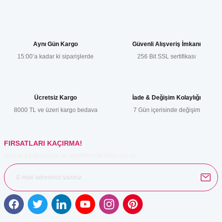
Bu ürünün fiyat bilgisi, resim, ürün açıklamalarında ve diğer
konularda yetersiz gördüğünüz noktaları öneri formunu kullanarak
tarafımıza iletebilirsiniz.
Görüş ve önerileriniz için teşekkür ederiz.
Aynı Gün Kargo
Güvenli Alışveriş İmkanı
15:00’a kadar ki siparişlerde
256 Bit SSL sertifikası
Ürün resmi kalitesiz, bozuk veya görüntülenemiyor.
Ürün açıklamasında eksik bilgiler bulunuyor.
Ürün bilgilerinde hatalar bulunuyor.
Ücretsiz Kargo
İade & Değişim Kolaylığı
Ürün fiyatı diğer sitelerden daha pahalı.
8000 TL ve üzeri kargo bedava
7 Gün içerisinde değişim
Bu ürüne benzer farklı alternatifler olmalı.
FIRSATLARI KAÇIRMA!
Güncel kampanyalar ve yenilikleri ilk bilen sen ol.
Gönder