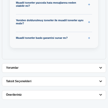
Muadil tonerler yazıcıda hata mesajlarına neden
olabilir mi?
Yeniden doldurulmuş tonerler ile muadil tonerler aynı
mıdır?
Muadil tonerler baskı garantisi sunar mı?
Yorumlar
Taksit Seçenekleri
Bu ürüne ilk yorumu siz yapın!
Önerileriniz
Yorum Yaz