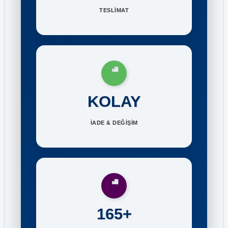
TESLİMAT
KOLAY
İADE & DEĞİŞİM
165+