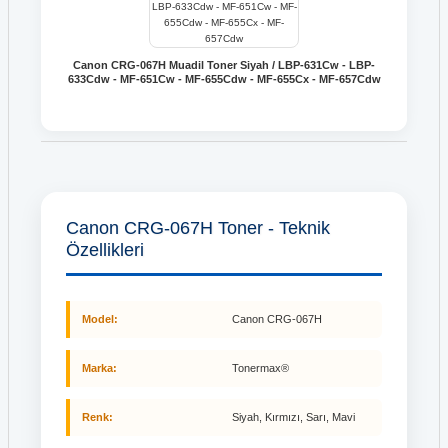
Canon CRG-067H Muadil Toner Siyah / LBP-631Cw - LBP-
633Cdw - MF-651Cw - MF-655Cdw - MF-655Cx - MF-657Cdw
Canon CRG-067H Toner - Teknik
Özellikleri
Model:
Canon CRG-067H
Marka:
Tonermax®
Renk:
Siyah, Kırmızı, Sarı, Mavi