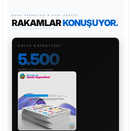
BASKI KAPASITESI & FIYAT ANALIZI
RAKAMLAR
KONUŞUYOR.
ISO/IEC %5 DOLULUK STANDARDI
SAYFA KAPASITESI
5.500
ISO/IEC %5 referans kapasite