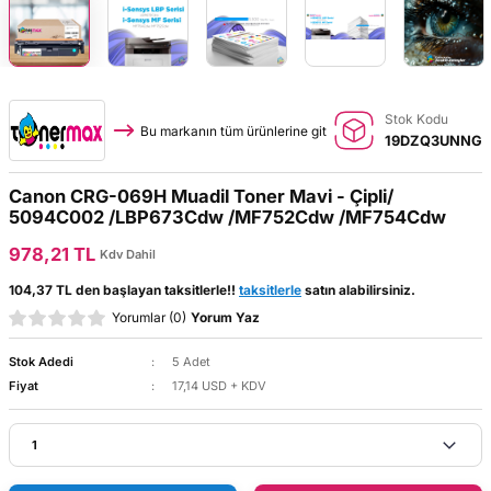
 Kartuş Listesi
ar
lar
GRAF Kartuş Listesi
lar
Stok Kodu
 Kartuş Listesi
lar
Bu markanın tüm ürünlerine git
19DZQ3UNNG
i Tonerler
r
Canon CRG-069H Muadil Toner Mavi - Çipli/
5094C002 /LBP673Cdw /MF752Cdw /MF754Cdw
r
978,21 TL
Kdv Dahil
lar
104,37 TL den başlayan taksitlerle!!
taksitlerle
satın alabilirsiniz.
Yorumlar (0)
Yorum Yaz
Stok Adedi
5 Adet
Fiyat
17,14 USD + KDV