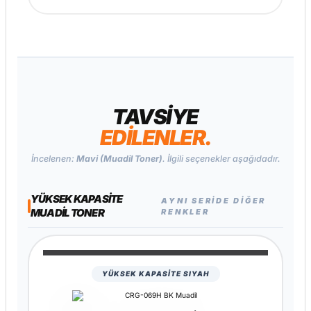
TAVSİYE
EDİLENLER.
İncelenen:
Mavi (Muadil Toner)
. İlgili seçenekler aşağıdadır.
YÜKSEK KAPASITE
AYNI SERIDE DIĞER
MUADIL TONER
RENKLER
YÜKSEK KAPASİTE SIYAH