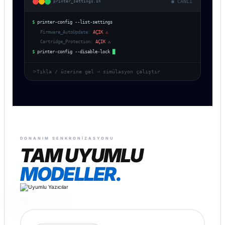
● CANLI
printer_settings.sh
$
printer-config --list-settings
Firmware_AutoUpdate:
KAPALI ✓
Cartridge_Protection:
KAPALI ✓
$
printer-config --disable-lock
✓ Kilitleme devre dışı. Cihazınız serbest.
Tıkla / üzerine gel → simülasyon çalıştır
DONANIM SENKRONIZASYONU
TAM UYUMLU
MODELLER.