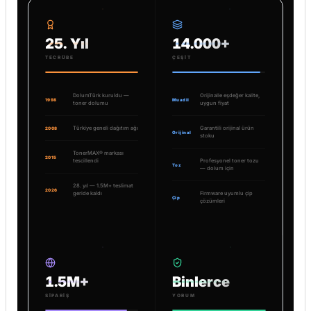
25. Yıl
14.000+
TECRÜBE
ÇEŞIT
DolumTürk kuruldu —
Orijinalle eşdeğer kalite,
1998
Muadil
toner dolumu
uygun fiyat
Türkiye geneli dağıtım ağı
Garantili orijinal ürün
2008
Orijinal
stoku
TonerMAX® markası
2015
tescillendi
Profesyonel toner tozu
Toz
— dolum için
28. yıl — 1.5M+ teslimat
2026
geride kaldı
Firmware uyumlu çip
Çip
çözümleri
1.5M+
Binlerce
SIPARIŞ
YORUM