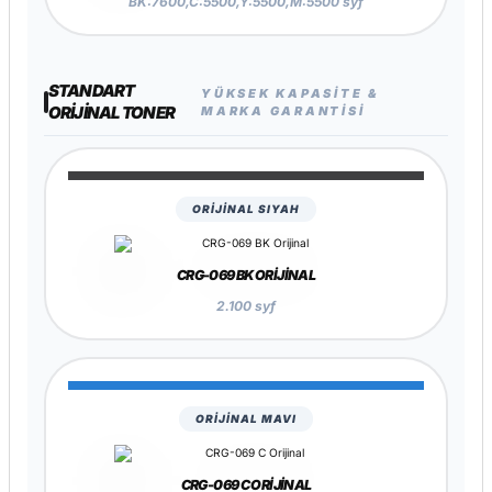
BK:7600,C:5500,Y:5500,M:5500 syf
STANDART
YÜKSEK KAPASITE &
ORIJINAL TONER
MARKA GARANTISI
ORİJİNAL SIYAH
CRG-069 BK ORIJINAL
2.100 syf
ORİJİNAL MAVI