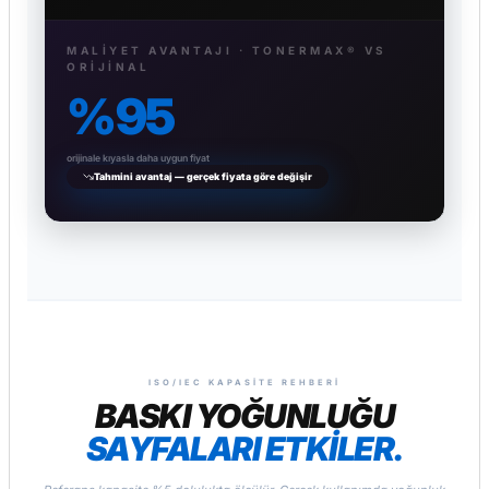
MALIYET AVANTAJI · TONERMAX® VS
ORIJINAL
%95
orijinale kıyasla daha uygun fiyat
Tahmini avantaj — gerçek fiyata göre değişir
ISO/IEC KAPASITE REHBERI
BASKI YOĞUNLUĞU
SAYFALARI ETKİLER.