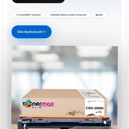
TonerMAX® Garantili
Müşteri Memnuniyeti Güvencesi
Çipli
Ürün Sayfasına Git