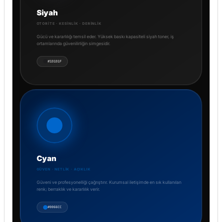
Siyah
OTORITE · KESINLIK · DERINLIK
Gücü ve kararlılığı temsil eder. Yüksek baskı kapasiteli siyah toner, iş
ortamlarında güvenilirliğin simgesidir.
#1D1D1F
Cyan
GÜVEN · NETLIK · AÇIKLIK
Güveni ve profesyonelliği çağrıştırır. Kurumsal iletişimde en sık kullanılan
renk; berraklık ve kararlılık verir.
#0066CC