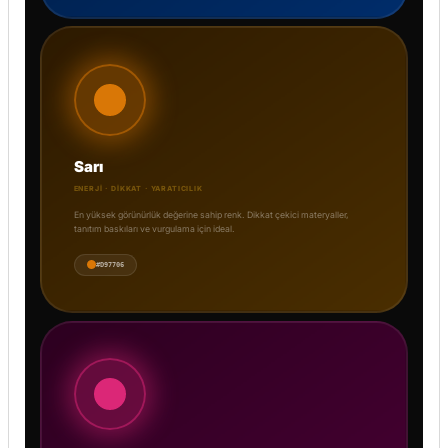
Sarı
ENERJI · DIKKAT · YARATICILIK
En yüksek görünürlük değerine sahip renk. Dikkat çekici materyaller,
tanıtım baskıları ve vurgulama için ideal.
#D97706