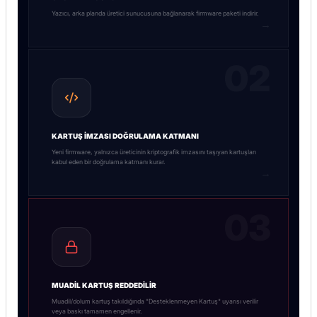
Yazıcı, arka planda üretici sunucusuna bağlanarak firmware paketi indirir.
→
02
KARTUŞ İMZASI DOĞRULAMA KATMANI
Yeni firmware, yalnızca üreticinin kriptografik imzasını taşıyan kartuşları
kabul eden bir doğrulama katmanı kurar.
→
03
MUADIL KARTUŞ REDDEDILIR
Muadil/dolum kartuş takıldığında "Desteklenmeyen Kartuş" uyarısı verilir
veya baskı tamamen engellenir.