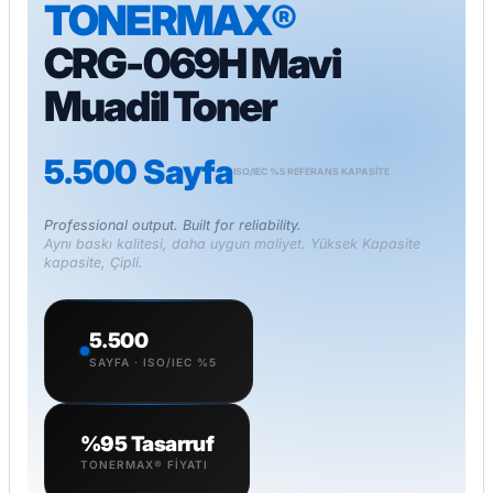
TONERMAX®
CRG-069H Mavi
Muadil Toner
5.500 Sayfa
ISO/IEC %5 REFERANS KAPASITE
Professional output. Built for reliability.
Aynı baskı kalitesi, daha uygun maliyet. Yüksek Kapasite
kapasite, Çipli.
5.500
SAYFA · ISO/IEC %5
%95 Tasarruf
TONERMAX® FIYATI