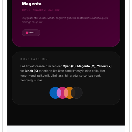
Magenta
TUTKU · DINAMIZM · CANLILIK
Duygusal etki yaratır. Moda, sağlık ve güzellik sektörü baskılarında güçlü
bir imge oluşturur.
#DB2777
CMYK BASKI DILI
Lazer yazıcılarda tüm renkler
Cyan (C), Magenta (M), Yellow (Y)
ve
Black (K)
tonerlerin üst üste bindirilmesiyle elde edilir. Her
toner kendi psikolojik dilini taşır; bir arada ise sonsuz renk
zenginliği sunar.