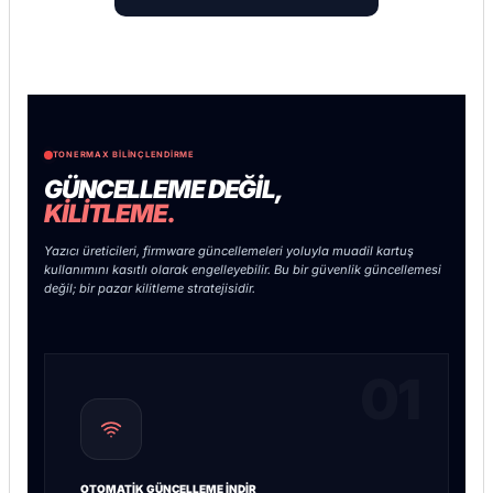
TONERMAX BILINÇLENDIRME
GÜNCELLEME DEĞİL,
KİLİTLEME.
Yazıcı üreticileri, firmware güncellemeleri yoluyla muadil kartuş
kullanımını kasıtlı olarak engelleyebilir. Bu bir güvenlik güncellemesi
değil; bir pazar kilitleme stratejisidir.
01
OTOMATIK GÜNCELLEME İNDIR