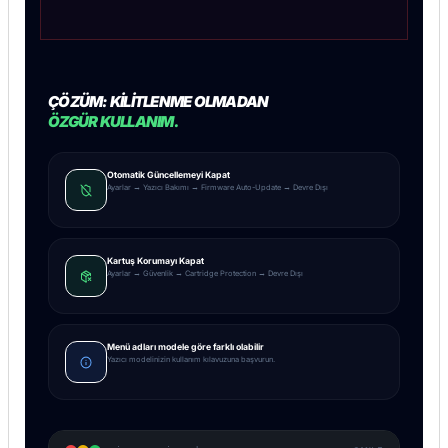
ÇÖZÜM: KILITLENME OLMADAN
ÖZGÜR KULLANIM.
Otomatik Güncellemeyi Kapat
Ayarlar → Yazıcı Bakımı → Firmware Auto-Update → Devre Dışı
Kartuş Korumayı Kapat
Ayarlar → Güvenlik → Cartridge Protection → Devre Dışı
Menü adları modele göre farklı olabilir
Yazıcı modelinizin kullanım kılavuzuna başvurun.