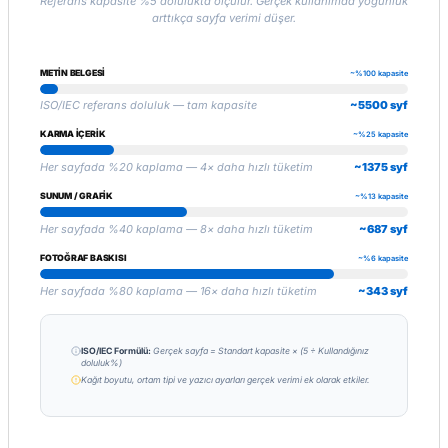
Referans kapasite %5 dolulukta ölçülür. Gerçek kullanımda yoğunluk
arttıkça sayfa verimi düşer.
METIN BELGESI
~%100 kapasite
ISO/IEC referans doluluk — tam kapasite
~5500 syf
KARMA İÇERIK
~%25 kapasite
Her sayfada %20 kaplama — 4× daha hızlı tüketim
~1375 syf
SUNUM / GRAFIK
~%13 kapasite
Her sayfada %40 kaplama — 8× daha hızlı tüketim
~687 syf
FOTOĞRAF BASKISI
~%6 kapasite
Her sayfada %80 kaplama — 16× daha hızlı tüketim
~343 syf
ISO/IEC Formülü:
Gerçek sayfa = Standart kapasite × (5 ÷ Kullandığınız
doluluk%)
Kağıt boyutu, ortam tipi ve yazıcı ayarları gerçek verimi ek olarak etkiler.