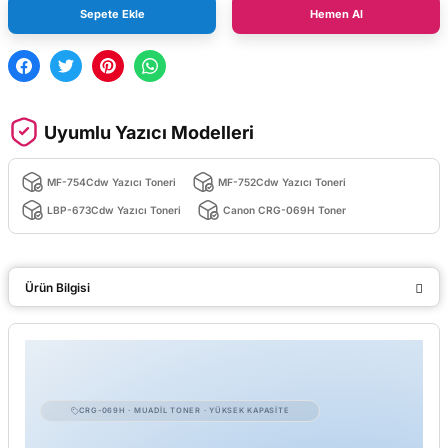
Sepete Ekle
Hemen Al
Uyumlu Yazıcı Modelleri
MF-754Cdw Yazıcı Toneri
MF-752Cdw Yazıcı Toneri
LBP-673Cdw Yazıcı Toneri
Canon CRG-069H Toner
Ürün Bilgisi
CRG-069H · MUADIL TONER · YÜKSEK KAPASITE