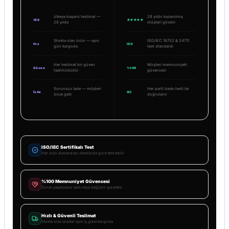
ülkeye başarılı teslimat —
28 yıldır kazanılmış
168
★★★★★
28 yılda
müşteri güveni
Stokta olan ürün — aynı
ISO/IEC 19752 & 24711
Hız
ISO
gün kargoda
test standardı
Her teslimat bir güven
Müşteri memnuniyeti
Güven
%100
taahhüdüdür
güvencesi
Sorunsuz iade — müşteri
Her parti baskı testi ile
İade
QC
önce gelir
doğrulanır
ISO/IEC Sertifikalı Test
Her ürün uluslararası standarda göre test edilir
%100 Memnuniyet Güvencesi
Sorun yaşarsanız iade veya değişim garantisi
Hızlı & Güvenli Teslimat
Stokta olan ürünler aynı iş günü kargoda