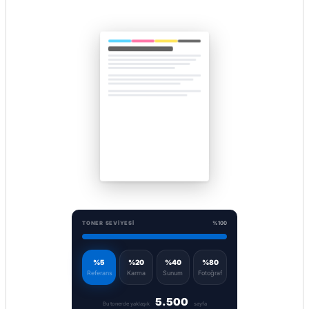
TONER SEVIYESI
%100
%5
%20
%40
%80
Referans
Karma
Sunum
Fotoğraf
5.500
Bu tonerde yaklaşık
sayfa