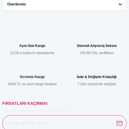
Önerileriniz
Yorum Yaz
Bu ürünün fiyat bilgisi, resim, ürün açıklamalarında ve diğer
konularda yetersiz gördüğünüz noktaları öneri formunu kullanarak
tarafımıza iletebilirsiniz.
Görüş ve önerileriniz için teşekkür ederiz.
Aynı Gün Kargo
Güvenli Alışveriş İmkanı
15:00’a kadar ki siparişlerde
256 Bit SSL sertifikası
Ürün resmi kalitesiz, bozuk veya görüntülenemiyor.
Ürün açıklamasında eksik bilgiler bulunuyor.
Ürün bilgilerinde hatalar bulunuyor.
Ücretsiz Kargo
İade & Değişim Kolaylığı
Ürün fiyatı diğer sitelerden daha pahalı.
8000 TL ve üzeri kargo bedava
7 Gün içerisinde değişim
Bu ürüne benzer farklı alternatifler olmalı.
FIRSATLARI KAÇIRMA!
Güncel kampanyalar ve yenilikleri ilk bilen sen ol.
Gönder