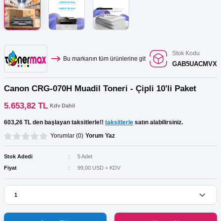
Kartuş Listesi
r
ar
GRAF Kartuş Listesi
ar
Stok Kodu
Bu markanın tüm ürünlerine git
GAB5UACMVX
Kartuş Listesi
ar
Canon CRG-070H Muadil Toneri - Çipli 10'li Paket
 Tonerler
5.653,82 TL
Kdv Dahil
603,26 TL den başlayan taksitlerle!!
taksitlerle
satın alabilirsiniz.
Yorumlar (0)
Yorum Yaz
ar
Stok Adedi
5 Adet
Fiyat
99,00 USD + KDV