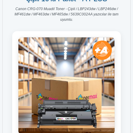
Canon CRG-070 Muadil Toner - Çipli / LBP243dw / LBP246dw /
MF461dw / MF463dw / MF465dw / 5639C002AA yazıcılar ile tam
uyumlu.