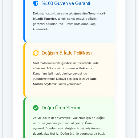
%100 Güven ve Garanti
Dolumturk.com'dan satın aldığınız tüm
Tonermax®
Muadil Tonerler
, teknik servis onaylı değişim
garantisi altındadır ve üretim hatalarına karşı
korumalıdır.
Değişim & İade Politikası
Sarf malzemesi niteliğindeki ürünlerimizde iade
süreçleri, Tüketicinin Korunması Hakkında
Kanun'un ilgili maddeleri çerçevesinde
yürütülmektedir. Detaylı bilgi için
İptal ve İade
Şartları sayfamızı
inceleyebilirsiniz.
Doğru Ürün Seçimi
25 yılı aşkın deneyimimizle, yazıcınız için en doğru
ürünü seçmenize yardımcı oluyoruz. Ürün
uyumluluğundan emin değilseniz, sipariş öncesi
destek alabilirsiniz
. Doğru ürünle sorunsuz bir baskı