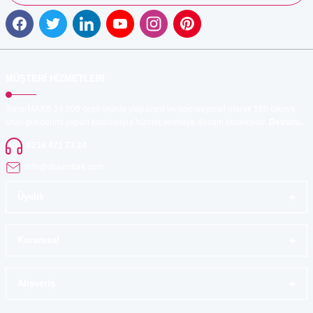
MÜŞTERİ HİZMETLERİ
TonerMAX® 14.000 çeşit ürünle yelpazesi ve operasyonel olarak 160 ülkeye
ürün gönderimi yapan kadrosuyla hizmet vermeye devam etmektedir.
Devamı..
0216 471 73 24
info@dolumturk.com
Üyelik
Kurumsal
Alışveriş