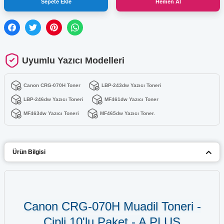
Sepete Ekle
Hemen Al
Uyumlu Yazıcı Modelleri
Canon CRG-070H Toner
LBP-243dw Yazıcı Toneri
LBP-246dw Yazıcı Toneri
MF461dw Yazıcı Toner
MF463dw Yazıcı Toneri
MF465dw Yazıcı Toner.
Ürün Bilgisi
Canon CRG-070H Muadil Toneri -
Çipli 10'lu Paket - A PLUS