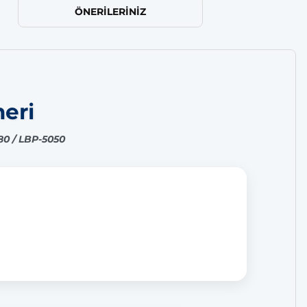
ÖNERILERINIZ
neri
80 / LBP-5050