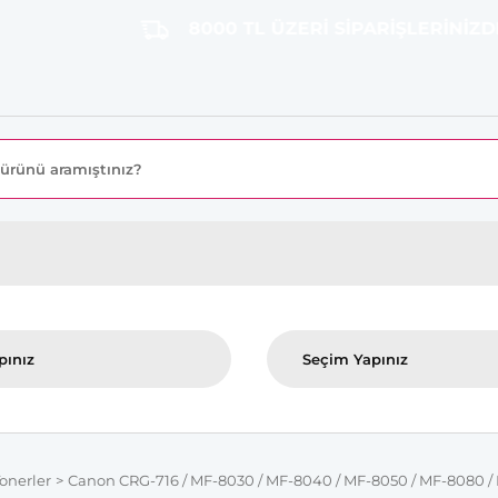
8000 TL ÜZERİ SİPARİŞLERİNİZDE KARG
onerler
Canon CRG-716 / MF-8030 / MF-8040 / MF-8050 / MF-8080 / L