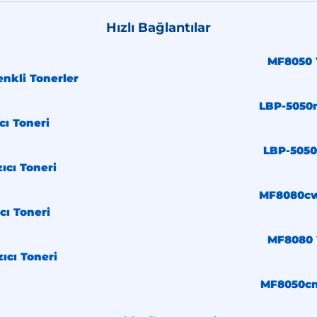
Hızlı Bağlantılar
MF8050 Y
nkli Tonerler
LBP-5050n
cı Toneri
LBP-5050 
ıcı Toneri
MF8080cw 
cı Toneri
MF8080 Y
ıcı Toneri
MF8050cn 