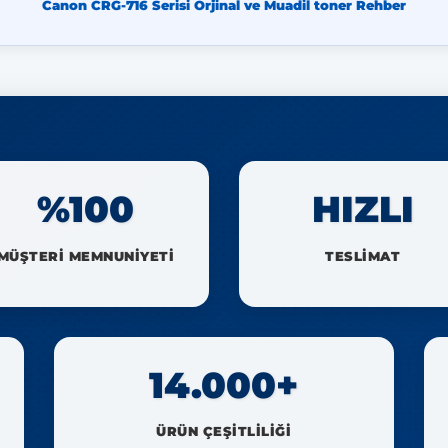
Canon CRG-716 Serisi Orjinal ve Muadil toner Rehber
%100
HIZLI
MÜŞTERİ MEMNUNİYETİ
TESLİMAT
14.000+
ÜRÜN ÇEŞİTLİLİĞİ