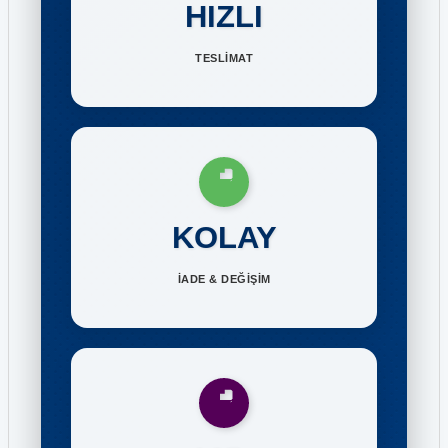
HIZLI
TESLİMAT
KOLAY
İADE & DEĞİŞİM