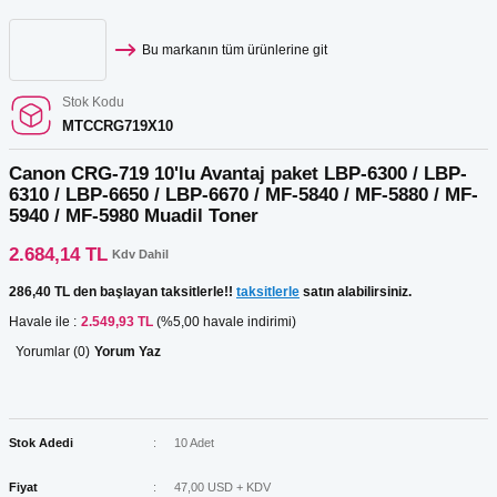
Bu markanın tüm ürünlerine git
Stok Kodu
MTCCRG719X10
Canon CRG-719 10'lu Avantaj paket LBP-6300 / LBP-
6310 / LBP-6650 / LBP-6670 / MF-5840 / MF-5880 / MF-
5940 / MF-5980 Muadil Toner
2.684,14 TL
Kdv Dahil
286,40 TL den başlayan taksitlerle!!
taksitlerle
satın alabilirsiniz.
Havale ile :
2.549,93 TL
(%5,00 havale indirimi)
Yorumlar (0)
Yorum Yaz
Stok Adedi
10 Adet
Fiyat
47,00 USD + KDV