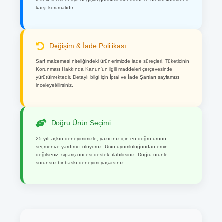
karşı korumalıdır.
Değişim & İade Politikası
Sarf malzemesi niteliğindeki ürünlerimizde iade süreçleri, Tüketicinin
Korunması Hakkında Kanun'un ilgili maddeleri çerçevesinde
yürütülmektedir. Detaylı bilgi için İptal ve İade Şartları sayfamızı
inceleyebilirsiniz.
Doğru Ürün Seçimi
25 yılı aşkın deneyimimizle, yazıcınız için en doğru ürünü
seçmenize yardımcı oluyoruz. Ürün uyumluluğundan emin
değilseniz, sipariş öncesi destek alabilirsiniz. Doğru ürünle
sorunsuz bir baskı deneyimi yaşarsınız.