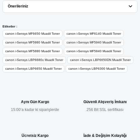
Bu ürüne ilk yorumu siz yapın!
Önerileriniz
Yorum Yaz
Bu ürünün fiyat bilgisi, resim, ürün açıklamalarında ve diğer
Etiketler :
konularda yetersiz gördüğünüz noktaları öneri formunu kullanarak
canon i-Sensys MF6650 Muadil Toner
canon i-Sensys MF6140 Muadil Toner
tarafımıza iletebilirsiniz.
canon i-Sensys MF5980 Muadil Toner
canon i-Sensys MF5940 Muadil Toner
Görüş ve önerileriniz için teşekkür ederiz.
canon i-Sensys MF5880 Muadil Toner
canon i-Sensys MF5840 Muadil Toner
canon i-Sensys LBP6680x Muadil Toner
canon i-Sensys LBP6650DN Muadil Toner
Ürün resmi kalitesiz, bozuk veya görüntülenemiyor.
canon i-Sensys LBP6650 Muadil Toner
canon i-Sensys LBP6300 Muadil Toner
Ürün açıklamasında eksik bilgiler bulunuyor.
Ürün bilgilerinde hatalar bulunuyor.
Ürün fiyatı diğer sitelerden daha pahalı.
Bu ürüne benzer farklı alternatifler olmalı.
Aynı Gün Kargo
Güvenli Alışveriş İmkanı
15:00’a kadar ki siparişlerde
256 Bit SSL sertifikası
Ücretsiz Kargo
İade & Değişim Kolaylığı
Gönder