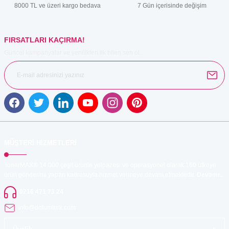
8000 TL ve üzeri kargo bedava
7 Gün içerisinde değişim
FIRSATLARI KAÇIRMA!
Güncel kampanyalar ve yenilikleri ilk bilen sen ol.
MÜŞTERİ HİZMETLERİ
TonerMAX® 14.000 çeşit ürünle yelpazesi ve operasyonel olarak 160 ülkeye
ürün gönderimi yapan kadrosuyla hizmet vermeye devam etmektedir.
Devamı..
0216 471 73 24
info@dolumturk.com