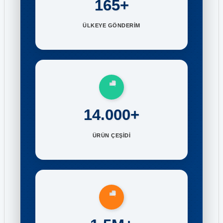
165+
ÜLKEYE GÖNDERİM
14.000+
ÜRÜN ÇEŞİDİ