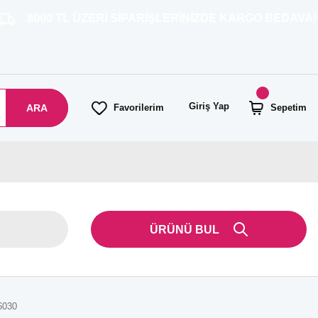
TL ÜZERİ SİPARİŞLERİNİZDE KARGO BEDAVA!
Giriş Yap
ARA
Favorilerim
Sepetim
ÜRÜNÜ BUL
6030