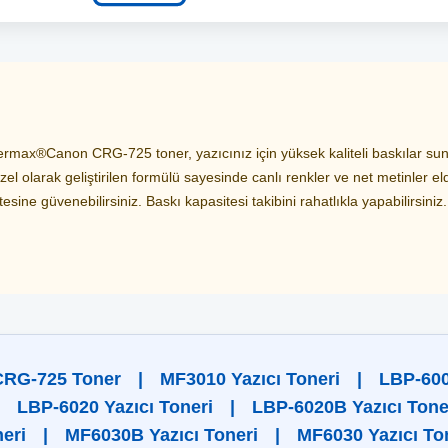
max®Canon CRG-725 toner, yazıcınız için yüksek kaliteli baskılar sunar
el olarak geliştirilen formülü sayesinde canlı renkler ve net metinler el
ine güvenebilirsiniz. Baskı kapasitesi takibini rahatlıkla yapabilirsiniz.
RG-725 Toner
|
MF3010 Yazıcı Toneri
|
LBP-600
LBP-6020 Yazıcı Toneri
|
LBP-6020B Yazıcı Tone
eri
|
MF6030B Yazıcı Toneri
|
MF6030 Yazıcı To