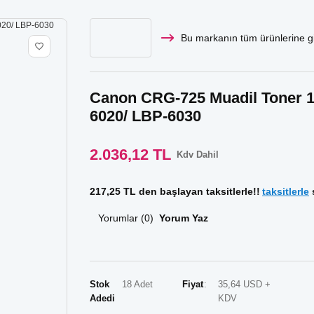
Bu markanın tüm ürünlerine gi
Canon CRG-725 Muadil Toner 10
6020/ LBP-6030
2.036,12 TL
Kdv Dahil
217,25 TL den başlayan taksitlerle!!
taksitlerle
s
Yorumlar (0)
Yorum Yaz
Stok
18 Adet
Fiyat
35,64 USD +
Adedi
KDV