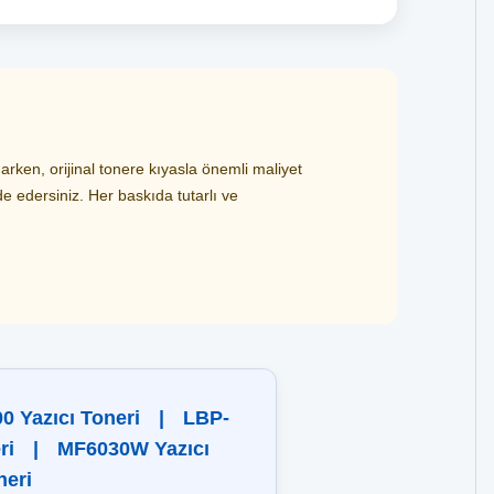
ken, orijinal tonere kıyasla önemli maliyet
de edersiniz. Her baskıda tutarlı ve
0 Yazıcı Toneri
|
LBP-
ri
|
MF6030W Yazıcı
neri