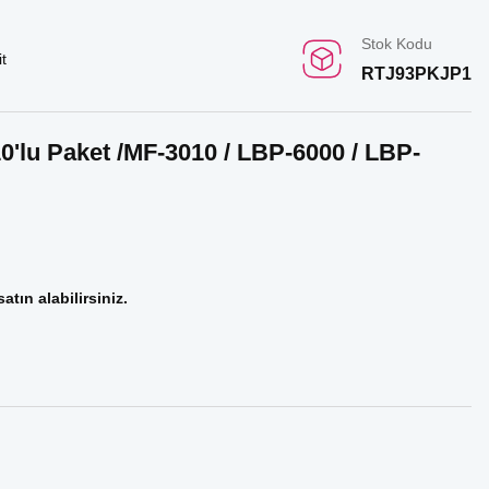
Stok Kodu
t
RTJ93PKJP1
'lu Paket /MF-3010 / LBP-6000 / LBP-
atın alabilirsiniz.