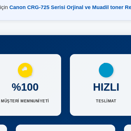
 için
Canon CRG-725 Serisi Orjinal ve Muadil toner R
%100
HIZLI
MÜŞTERİ MEMNUNİYETİ
TESLİMAT