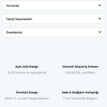
Yorumlar
Taksit Seçenekleri
Bu ürüne ilk yorumu siz yapın!
Önerileriniz
Yorum Yaz
Bu ürünün fiyat bilgisi, resim, ürün açıklamalarında ve diğer
konularda yetersiz gördüğünüz noktaları öneri formunu
kullanarak tarafımıza iletebilirsiniz.
Görüş ve önerileriniz için teşekkür ederiz.
Aynı Gün Kargo
Güvenli Alışveriş İmkanı
15:00’a kadar ki siparişlerde
256 Bit SSL sertifikası
Ürün resmi kalitesiz, bozuk veya görüntülenemiyor.
Ürün açıklamasında eksik bilgiler bulunuyor.
Ürün bilgilerinde hatalar bulunuyor.
Ücretsiz Kargo
İade & Değişim Kolaylığı
Ürün fiyatı diğer sitelerden daha pahalı.
8000 TL ve üzeri kargo bedava
7 Gün içerisinde değişim
Bu ürüne benzer farklı alternatifler olmalı.