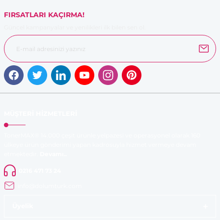
FIRSATLARI KAÇIRMA!
Güncel kampanyalar ve yenilikleri ilk bilen sen ol.
Gönder
MÜŞTERİ HİZMETLERİ
TonerMAX® 14.000 çeşit ürünle yelpazesi ve operasyonel olarak 160
ülkeye ürün gönderimi yapan kadrosuyla hizmet vermeye devam
etmektedir.
Devamı..
0216 471 73 24
info@dolumturk.com
Üyelik