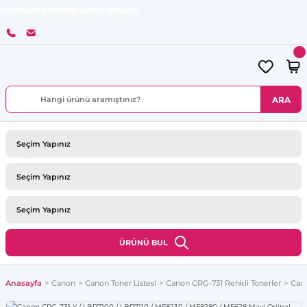
ŞLERİNİZDE KARGO BEDAVA!
ARA
ÜRÜNÜ BUL
Anasayfa
Canon
Canon Toner Listesi
Canon CRG-731 Renkli Tonerler
Cano