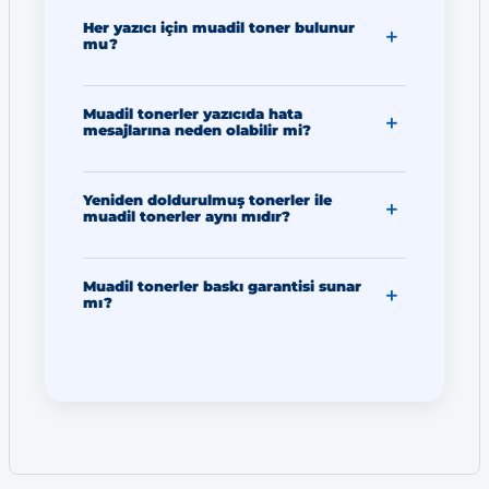
Her yazıcı için muadil toner bulunur
mu?
Muadil tonerler yazıcıda hata
mesajlarına neden olabilir mi?
Yeniden doldurulmuş tonerler ile
muadil tonerler aynı mıdır?
Muadil tonerler baskı garantisi sunar
mı?