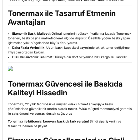
Yazıcınız için doğru çözüm arıyorsanız, Tonermax size her zaman destek olur.
Tonermax ile Tasarruf Etmenin
Avantajları
Ekonomik Baskı Maliyeti:
Orijinal tonerlerin yüksek fiyatlarına kıyasla Tonermax
tonerleri, baskı başına maliyeti önemli ölçüde düşürür. Özellikle yoğun baskı yapan
işletmeler, yıllık bütçelerinde büyük fark yaratır.
Daha Fazla Verimlilik:
Uzun baskı kapasitesi sayesinde sık sık toner değiştirme
ihtiyacını ortadan kaldırır.
Hızlı ve Güvenilir Teslimat:
Türkiye'nin dört bir yanına hızlı kargo ile ulaştırılır.
Tonermax Güvencesi ile Baskıda
Kaliteyi Hissedin
Tonermax, 22 yıllık tecrübesi ve müşteri odaklı hizmet anlayışıyla baskı
çözümlerinde güvenilir bir marka olarak tanınır. %100 müşteri memnuniyeti garantisi
ile satış öncesi ve sonrası destek sağlıyoruz.
Tonermax ile bütçenizi koruyun, baskıda fark yaratın!
Şimdi sipariş verin ve
tasarrufa hemen başlayın!