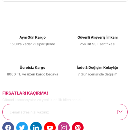
Yorum Yaz
Bu ürünün fiyat bilgisi, resim, ürün açıklamalarında ve diğer
konularda yetersiz gördüğünüz noktaları öneri formunu
kullanarak tarafımıza iletebilirsiniz.
Görüş ve önerileriniz için teşekkür ederiz.
Aynı Gün Kargo
Güvenli Alışveriş İmkanı
15:00’a kadar ki siparişlerde
256 Bit SSL sertifikası
Ürün resmi kalitesiz, bozuk veya görüntülenemiyor.
Ürün açıklamasında eksik bilgiler bulunuyor.
Ürün bilgilerinde hatalar bulunuyor.
Ücretsiz Kargo
İade & Değişim Kolaylığı
Ürün fiyatı diğer sitelerden daha pahalı.
8000 TL ve üzeri kargo bedava
7 Gün içerisinde değişim
Bu ürüne benzer farklı alternatifler olmalı.
FIRSATLARI KAÇIRMA!
Güncel kampanyalar ve yenilikleri ilk bilen sen ol.
Gönder