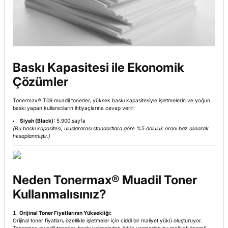
Baskı Kapasitesi ile Ekonomik
Çözümler
Tonermax® T09 muadil tonerler, yüksek baskı kapasitesiyle işletmelerin ve yoğun
baskı yapan kullanıcıların ihtiyaçlarına cevap verir:
Siyah (Black):
5.900 sayfa
(Bu baskı kapasitesi, uluslararası standartlara göre %5 doluluk oranı baz alınarak
hesaplanmıştır.)
Neden Tonermax
®
Muadil Toner
Kullanmalısınız?
Orijinal Toner Fiyatlarının Yüksekliği:
Orijinal toner fiyatları, özellikle işletmeler için ciddi bir maliyet yükü oluşturuyor.