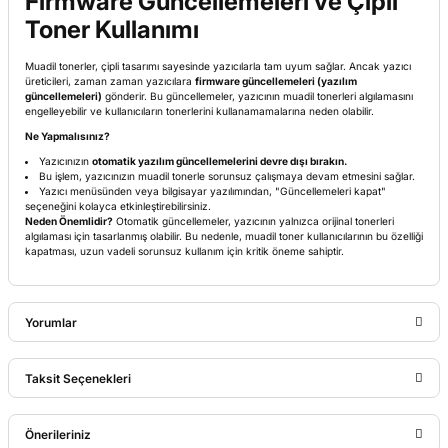
Firmware Güncellemeleri ve Çipli
Toner Kullanımı
Muadil tonerler, çipli tasarımı sayesinde yazıcılarla tam uyum sağlar. Ancak yazıcı
üreticileri, zaman zaman yazıcılara
firmware güncellemeleri (yazılım
güncellemeleri)
gönderir. Bu güncellemeler, yazıcının muadil tonerleri algılamasını
engelleyebilir ve kullanıcıların tonerlerini kullanamamalarına neden olabilir.
Ne Yapmalısınız?
Yazıcınızın
otomatik yazılım güncellemelerini devre dışı bırakın.
Bu işlem, yazıcınızın muadil tonerle sorunsuz çalışmaya devam etmesini sağlar.
Yazıcı menüsünden veya bilgisayar yazılımından, "Güncellemeleri kapat"
seçeneğini kolayca etkinleştirebilirsiniz.
Neden Önemlidir?
Otomatik güncellemeler, yazıcının yalnızca orijinal tonerleri
algılaması için tasarlanmış olabilir. Bu nedenle, muadil toner kullanıcılarının bu özelliği
kapatması, uzun vadeli sorunsuz kullanım için kritik öneme sahiptir.
Yorumlar
Taksit Seçenekleri
Bu ürüne ilk yorumu siz yapın!
Önerileriniz