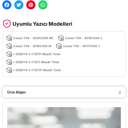
Uyumlu Yazıcı Modelleri
Canon T09 - 3020C006 BK
Canon T09 - 3019C006 C
Canon T09 - 3018C006 M
Canon T09 - 3017C006 Y
i-SENSYS X C1127P Muadil Toner
i-SENSYS X C1127i Muadil Toner
i-SENSYS X C1127iF Muadil Toner
Ürün Bilgisi