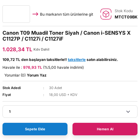
Stok Kodu
Bu markanın tüm ürünlerine git
MTCT09BK
Canon T09 Muadil Toner Siyah / Canon i-SENSYS X
C1127P / C1127i / C1127iF
1.028,34 TL
Kdv Dahil
109,72 TL den başlayan taksitlerle!!
taksitlerle
satın alabilirsiniz.
Havale ile :
976,93 TL
(%5,00 havale indirimi)
Yorumlar (0)
Yorum Yaz
Stok Adedi
30 Adet
Fiyat
18,00 USD + KDV
Sepete Ekle
Hemen Al