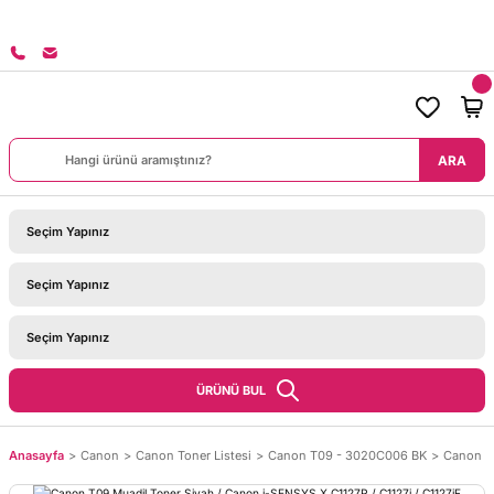
ARİŞLERİNİZDE KARGO BEDAVA!
ARA
ÜRÜNÜ BUL
Anasayfa
Canon
Canon Toner Listesi
Canon T09 - 3020C006 BK
Canon T0