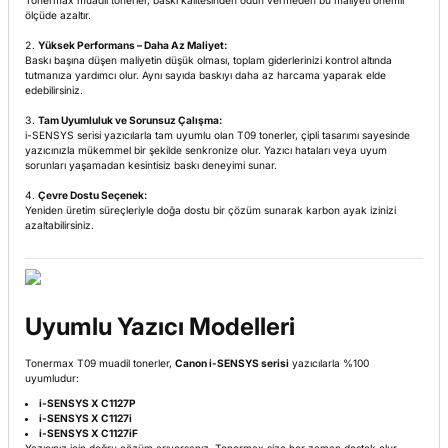
Tonermax muadil tonerler, baskı kalitesinden ödün vermeden bu maliyeti önemli
ölçüde azaltır.
Yüksek Performans – Daha Az Maliyet:
Baskı başına düşen maliyetin düşük olması, toplam giderlerinizi kontrol altında
tutmanıza yardımcı olur. Aynı sayıda baskıyı daha az harcama yaparak elde
edebilirsiniz.
Tam Uyumluluk ve Sorunsuz Çalışma:
i-SENSYS serisi yazıcılarla tam uyumlu olan T09 tonerler, çipli tasarımı sayesinde
yazıcınızla mükemmel bir şekilde senkronize olur. Yazıcı hataları veya uyum
sorunları yaşamadan kesintisiz baskı deneyimi sunar.
Çevre Dostu Seçenek:
Yeniden üretim süreçleriyle doğa dostu bir çözüm sunarak karbon ayak izinizi
azaltabilirsiniz.
Uyumlu Yazıcı Modelleri
Tonermax T09 muadil tonerler,
Canon i-SENSYS serisi
yazıcılarla %100
uyumludur:
i-SENSYS X C1127P
i-SENSYS X C1127i
i-SENSYS X C1127iF