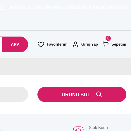
ÜZERİ SİPARİŞLERİNİZDE KARGO BEDAVA!
0
ARA
Favorilerim
Giriş Yap
Sepetim
ÜRÜNÜ BUL
Stok Kodu