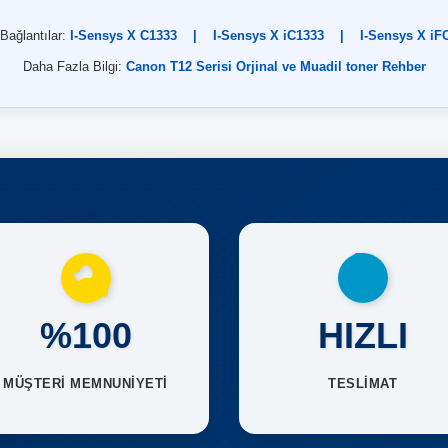
 Bağlantılar:
I-Sensys X C1333
|
I-Sensys X iC1333
|
I-Sensys X iF
Daha Fazla Bilgi:
Canon T12 Serisi Orjinal ve Muadil toner Rehber
%100
HIZLI
MÜŞTERİ MEMNUNİYETİ
TESLİMAT