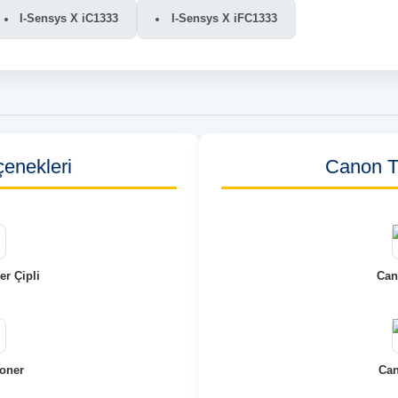
I-Sensys X iC1333
I-Sensys X iFC1333
enekleri
Canon T1
r Çipli
Can
oner
Can