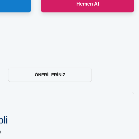
Hemen Al
ÖNERILERINIZ
li
3