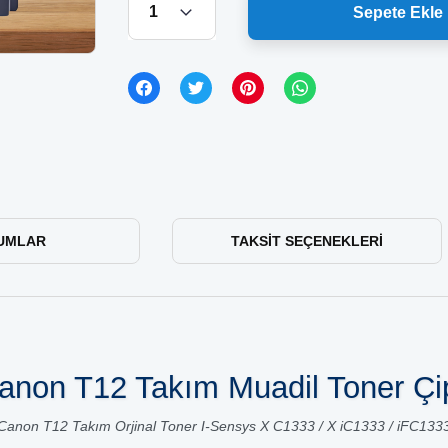
Sepete Ekle
UMLAR
TAKSIT SEÇENEKLERI
anon T12 Takım Muadil Toner Çip
Canon T12 Takım Orjinal Toner I-Sensys X C1333 / X iC1333 / iFC133