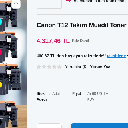
Bu markanın tüm ürünlerine gi
Canon T12 Takım Muadil Toner 
4.317,46 TL
Kdv Dahil
460,67 TL den başlayan taksitlerle!!
taksitlerle
s
Yorumlar (0)
Yorum Yaz
Stok
5 Adet
Fiyat
75,60 USD +
Adedi
KDV