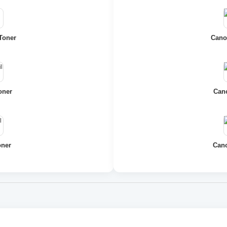
Toner
Cano
oner
Cano
oner
Cano