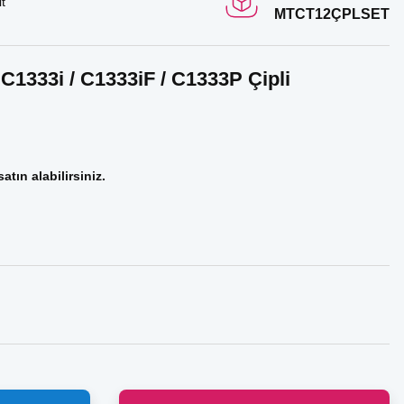
t
MTCT12ÇPLSET
C1333i / C1333iF / C1333P Çipli
atın alabilirsiniz.