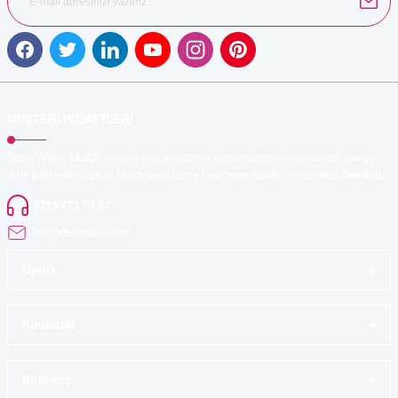
Gönder
MÜŞTERİ HİZMETLERİ
TonerMAX® 14.000 çeşit ürünle yelpazesi ve operasyonel olarak 160 ülkeye
ürün gönderimi yapan kadrosuyla hizmet vermeye devam etmektedir.
Devamı..
0216 471 73 24
info@dolumturk.com
Üyelik
Kurumsal
Alışveriş