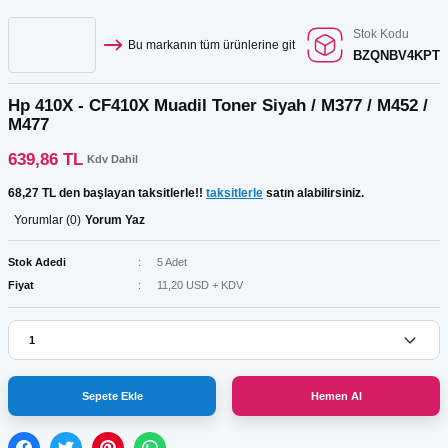
Stok Kodu
Bu markanın tüm ürünlerine git
BZQNBV4KPT
Hp 410X - CF410X Muadil Toner Siyah / M377 / M452 /
M477
639,86 TL
Kdv Dahil
68,27 TL den başlayan taksitlerle!!
taksitlerle
satın alabilirsiniz.
Yorumlar (0)
Yorum Yaz
Stok Adedi
5 Adet
Fiyat
11,20 USD + KDV
Sepete Ekle
Hemen Al