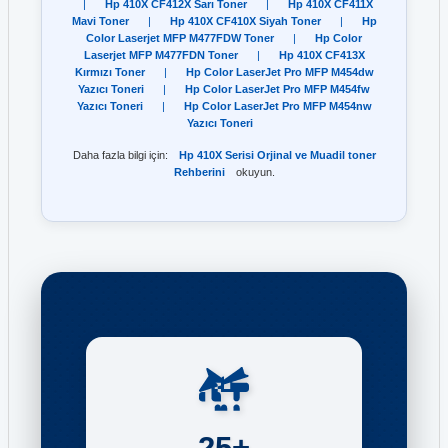
|
Hp 410X CF412X Sarı Toner
|
Hp 410X CF411X
Mavi Toner
|
Hp 410X CF410X Siyah Toner
|
Hp
Color Laserjet MFP M477FDW Toner
|
Hp Color
Laserjet MFP M477FDN Toner
|
Hp 410X CF413X
Kırmızı Toner
|
Hp Color LaserJet Pro MFP M454dw
Yazıcı Toneri
|
Hp Color LaserJet Pro MFP M454fw
Yazıcı Toneri
|
Hp Color LaserJet Pro MFP M454nw
Yazıcı Toneri
Daha fazla bilgi için:
Hp 410X Serisi Orjinal ve Muadil toner
Rehberini
okuyun.
25+