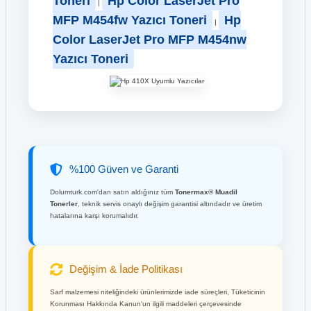
Toneri
Hp Color LaserJet Pro
|
MFP M454fw Yazıcı Toneri
Hp
|
Color LaserJet Pro MFP M454nw
Yazıcı Toneri
%100 Güven ve Garanti
Dolumturk.com'dan satın aldığınız tüm
Tonermax® Muadil
Tonerler
, teknik servis onaylı değişim garantisi altındadır ve üretim
hatalarına karşı korumalıdır.
Değişim & İade Politikası
Sarf malzemesi niteliğindeki ürünlerimizde iade süreçleri, Tüketicinin
Korunması Hakkında Kanun'un ilgili maddeleri çerçevesinde