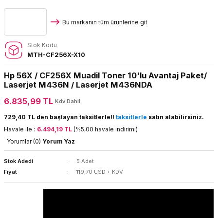
Bu markanın tüm ürünlerine git
Stok Kodu
MTH-CF256X-X10
Hp 56X / CF256X Muadil Toner 10'lu Avantaj Paket/
Laserjet M436N / Laserjet M436NDA
6.835,99 TL
Kdv Dahil
729,40 TL den başlayan taksitlerle!!
taksitlerle
satın alabilirsiniz.
Havale ile :
6.494,19 TL
(%5,00 havale indirimi)
Yorumlar (0)
Yorum Yaz
Stok Adedi
5 Adet
Fiyat
119,70 USD + KDV