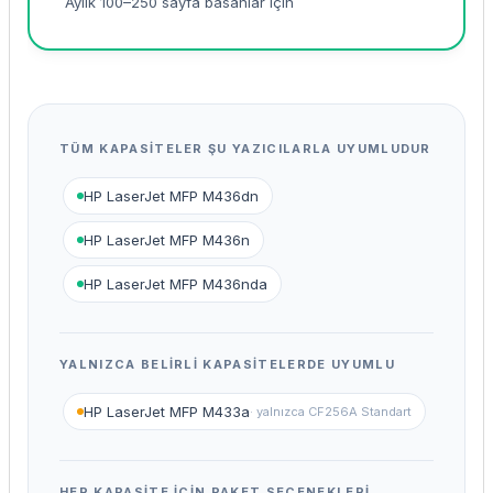
Aylık 100–250 sayfa basanlar için
TÜM KAPASITELER ŞU YAZICILARLA UYUMLUDUR
HP LaserJet MFP M436dn
HP LaserJet MFP M436n
HP LaserJet MFP M436nda
YALNIZCA BELIRLI KAPASITELERDE UYUMLU
HP LaserJet MFP M433a
· yalnızca CF256A Standart
HER KAPASITE IÇIN PAKET SEÇENEKLERI