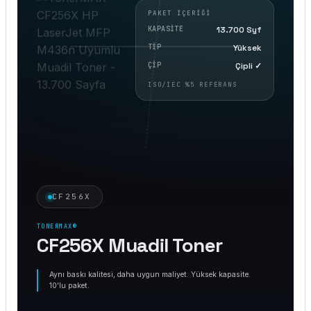
PAKET İÇERIĞI
KAPASITE
13.700 Syf
TIP
Yüksek
CF256X
ÇIP
Çipli ✓
ürün
ISO/IEC %5 REFERANS
görseli
(CF256X-
STD-
10LU)
CF256X
TONERMAX®
CF256X Muadil Toner
Aynı baskı kalitesi, daha uygun maliyet. Yüksek kapasite.
10'lu paket.