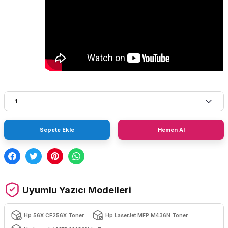
Sepete Ekle
Hemen Al
Uyumlu Yazıcı Modelleri
Hp 56X CF256X Toner
Hp LaserJet MFP M436N Toner