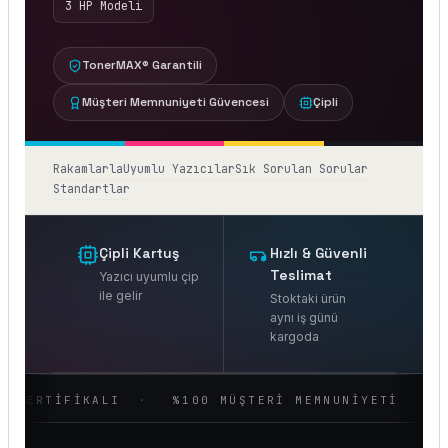
3 HP Modeli
TonerMAX® Garantili
Müşteri Memnuniyeti Güvencesi
Çipli
Rakamlarla
Uyumlu Yazıcılar
Sık Sorulan Sorular
Standartlar
Çipli Kartuş
Hızlı & Güvenli
Teslimat
Yazıcı uyumlu çip
ile gelir
Stoktaki ürün
aynı iş günü
kargoda
İFİKALI
%100 MÜŞTERİ MEMNUNİYETİ
BİNLER