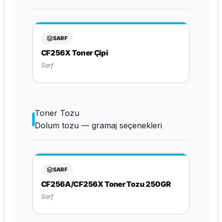
SARF
CF256X Toner Çipi
Sarf
Toner Tozu
Dolum tozu — gramaj seçenekleri
SARF
CF256A/CF256X Toner Tozu 250GR
Sarf