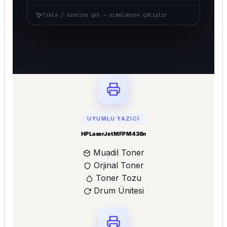
Tıkla / üzerine gel → simülasyon çalıştır
UYUMLU YAZICI
HP LaserJet MFP M436n
Muadil Toner
Orjinal Toner
Toner Tozu
Drum Ünitesi