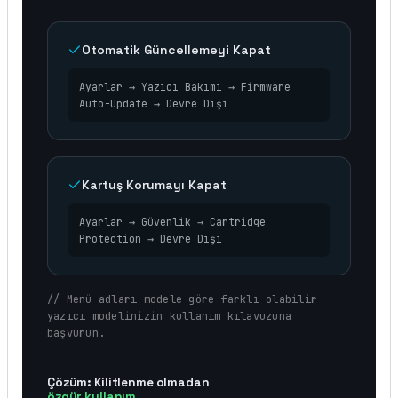
Otomatik Güncellemeyi Kapat
Ayarlar → Yazıcı Bakımı → Firmware
Auto-Update → Devre Dışı
Kartuş Korumayı Kapat
Ayarlar → Güvenlik → Cartridge
Protection → Devre Dışı
// Menü adları modele göre farklı olabilir —
yazıcı modelinizin kullanım kılavuzuna
başvurun.
Çözüm: Kilitlenme olmadan
özgür kullanım.