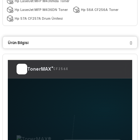
Hp LaserJet MFP M436Nda Toner
Hp LaserJet MFP M436DN Toner
Hp 56A CF256A Toner
Hp 57A CF257A Drum Ünitesi
Ürün Bilgisi
®
TonerMAX
CF256X