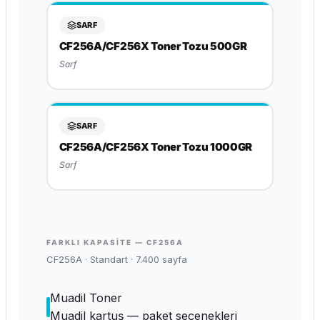
SARF
CF256A/CF256X Toner Tozu 500GR
Sarf
SARF
CF256A/CF256X Toner Tozu 1000GR
Sarf
FARKLI KAPASITE — CF256A
CF256A · Standart · 7.400 sayfa
Muadil Toner
Muadil kartuş — paket seçenekleri