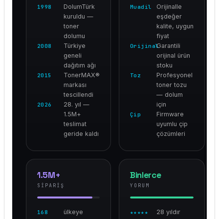
DolumTürk
Orijinalle
1998
Muadil
kuruldu —
eşdeğer
toner
kalite, uygun
dolumu
fiyat
Türkiye
Garantili
2008
Orijinal
geneli
orijinal ürün
dağıtım ağı
stoku
TonerMAX®
Profesyonel
2015
Toz
markası
toner tozu
tescillendi
— dolum
28. yıl —
için
2026
1.5M+
Firmware
Çip
teslimat
uyumlu çip
geride kaldı
çözümleri
1.5M+
Binlerce
SIPARIŞ
YORUM
ülkeye
28 yıldır
168
★★★★★