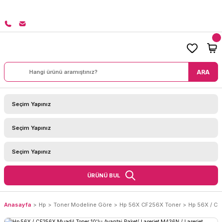
 ÜZERİ SİPARİŞLERİNİZDE KARGO BEDAVA!
ARA
ÜRÜNÜ BUL
Anasayfa
Hp
Toner Modeline Göre
Hp 56X CF256X Toner
Hp 56X / CF