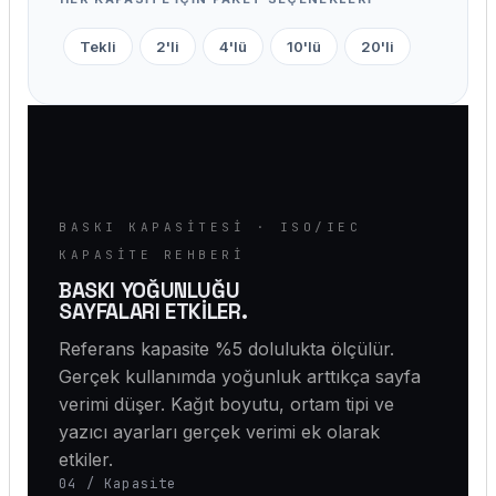
Tekli
2'li
4'lü
10'lü
20'li
BASKI KAPASITESI · ISO/IEC
KAPASITE REHBERI
BASKI YOĞUNLUĞU
SAYFALARI ETKİLER.
Referans kapasite %5 dolulukta ölçülür.
Gerçek kullanımda yoğunluk arttıkça sayfa
verimi düşer. Kağıt boyutu, ortam tipi ve
yazıcı ayarları gerçek verimi ek olarak
etkiler.
04 / Kapasite