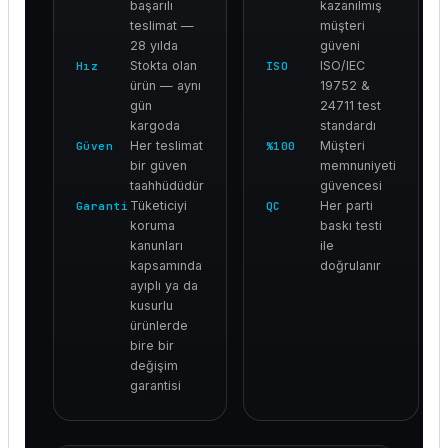
başarılı
kazanılmış
teslimat —
müşteri
28 yılda
güveni
Stokta olan
ISO/IEC
Hız
ISO
ürün — aynı
19752 &
gün
24711 test
kargoda
standardı
Her teslimat
Müşteri
Güven
%100
bir güven
memnuniyeti
taahhüdüdür
güvencesi
Tüketiciyi
Her parti
Garanti
QC
koruma
baskı testi
kanunları
ile
kapsamında
doğrulanır
ayıplı ya da
kusurlu
ürünlerde
bire bir
değişim
garantisi