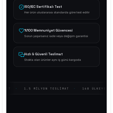
ISO/IEC Sertifikalı Test
Her ürün uluslararası standarda göre test edilir
%100 Memnuniyet Güvencesi
Sorun yaşarsanız iade veya değişim garantisi
Hızlı & Güvenli Teslimat
Stokta olan ürünler aynı iş günü kargoda
4.000+ ÇEŞIT
1.5 MILYON TESLIMAT
168 ÜL