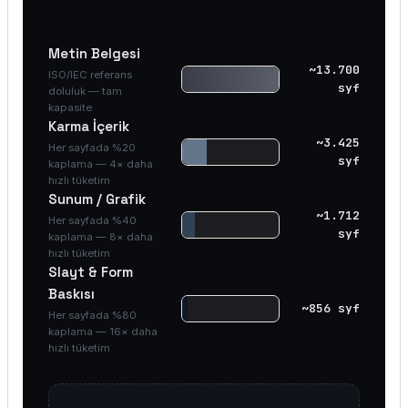
Metin Belgesi
~13.700
ISO/IEC referans
syf
doluluk — tam
kapasite
Karma İçerik
~3.425
Her sayfada %20
syf
kaplama — 4× daha
hızlı tüketim
Sunum / Grafik
~1.712
Her sayfada %40
syf
kaplama — 8× daha
hızlı tüketim
Slayt & Form
Baskısı
~856 syf
Her sayfada %80
kaplama — 16× daha
hızlı tüketim