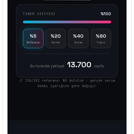
%100
TONER SEVIYESI
%5
%20
%40
%80
Referans
Karma
Sunum
Yoğun
13.700
Bu tonerde yaklaşık
sayfa
// ISO/IEC referans: %5 doluluk · gerçek verim
baskı içeriğine göre değişir