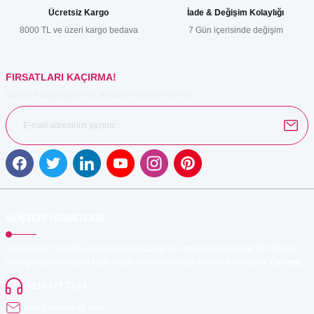
Ücretsiz Kargo
İade & Değişim Kolaylığı
Ürün fiyatı diğer sitelerden daha pahalı.
8000 TL ve üzeri kargo bedava
7 Gün içerisinde değişim
Bu ürüne benzer farklı alternatifler olmalı.
FIRSATLARI KAÇIRMA!
Güncel kampanyalar ve yenilikleri ilk bilen sen ol.
Gönder
MÜŞTERİ HİZMETLERİ
TonerMAX® 14.000 çeşit ürünle yelpazesi ve operasyonel olarak 160 ülkeye
ürün gönderimi yapan kadrosuyla hizmet vermeye devam etmektedir.
Devamı..
0216 471 73 24
info@dolumturk.com