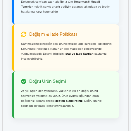
Dolumturk.com'dan satın aldığınız tüm
Tonermax® Muadil
Tonerler
, teknik servis onaylı değişim garantisi altındadır ve üretim
hatalarına karşı korumalıdır.
Değişim & İade Politikası
Sarf malzemesi niteliğindeki ürünlerimizde iade süreçleri, Tüketicinin
Korunması Hakkında Kanun'un ilgili maddeleri çerçevesinde
yürütülmektedir. Detaylı bilgi için
İptal ve İade Şartları
sayfamızı
inceleyebilirsiniz.
Doğru Ürün Seçimi
25 yılı aşkın deneyimimizle, yazıcınız için en doğru ürünü
seçmenize yardımcı oluyoruz. Ürün uyumluluğundan emin
değilseniz, sipariş öncesi
destek alabilirsiniz
. Doğru ürünle
sorunsuz bir baskı deneyimi yaşarsınız.