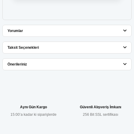
Yorumlar
Taksit Seçenekleri
Bu ürüne ilk yorumu siz yapın!
Önerileriniz
Yorum Yaz
Bu ürünün fiyat bilgisi, resim, ürün açıklamalarında ve diğer
konularda yetersiz gördüğünüz noktaları öneri formunu kullanarak
tarafımıza iletebilirsiniz.
Görüş ve önerileriniz için teşekkür ederiz.
Aynı Gün Kargo
Güvenli Alışveriş İmkanı
15:00’a kadar ki siparişlerde
256 Bit SSL sertifikası
Ürün resmi kalitesiz, bozuk veya görüntülenemiyor.
Ürün açıklamasında eksik bilgiler bulunuyor.
Ürün bilgilerinde hatalar bulunuyor.