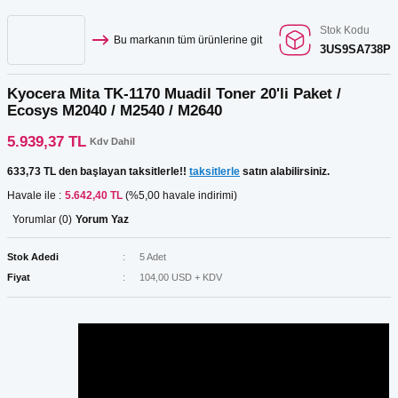
Stok Kodu
Bu markanın tüm ürünlerine git
3US9SA738P
Kyocera Mita TK-1170 Muadil Toner 20'li Paket /
Ecosys M2040 / M2540 / M2640
5.939,37 TL
Kdv Dahil
633,73 TL den başlayan taksitlerle!!
taksitlerle
satın alabilirsiniz.
Havale ile :
5.642,40 TL
(%5,00 havale indirimi)
Yorumlar (0)
Yorum Yaz
Stok Adedi
5 Adet
Fiyat
104,00 USD + KDV