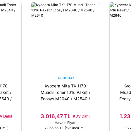
tonermax
1170
Kyocera Mita TK-1170
Kyo
Paket /
Muadil Toner 10'lu Paket /
Muadi
2540 /
Ecosys M2040 / M2540 /
Ecosy
M2640
3.016,47 TL
1.23
V Dahil
KDV Dahil
Havale Fiyatı
rimli)
2.865,65 TL
(%5 indirimli)
1.17