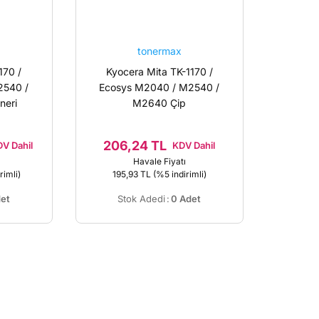
tonermax
170 /
Kyocera Mita TK-1170 /
2540 /
Ecosys M2040 / M2540 /
neri
M2640 Çip
206,24 TL
V Dahil
KDV Dahil
Havale Fiyatı
rimli)
195,93 TL
(%5 indirimli)
et
Stok Adedi
:
0 Adet