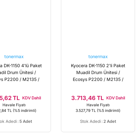
tonermax
tonermax
a DK-1150 4'lü Paket
Kyocera DK-1150 2'li Paket
dil Drum Ünitesi /
Muadil Drum Ünitesi /
ys P2200 / M2135 /
Ecosys P2200 / M2135 /
P2235 / M2735
P2235 / M2735
/302RV93010
/302RV93010
5,62 TL
3.713,46 TL
KDV Dahil
KDV Dahil
Havale Fiyatı
Havale Fiyatı
2,84 TL
(%5 indirimli)
3.527,79 TL
(%5 indirimli)
tok Adedi
:
5 Adet
Stok Adedi
:
2 Adet