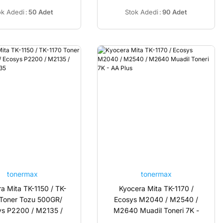
ok Adedi
:
50 Adet
Stok Adedi
:
90 Adet
tonermax
tonermax
a Mita TK-1150 / TK-
Kyocera Mita TK-1170 /
 Toner Tozu 500GR/
Ecosys M2040 / M2540 /
ys P2200 / M2135 /
M2640 Muadil Toneri 7K -
P2235 / M2735
AA Plus