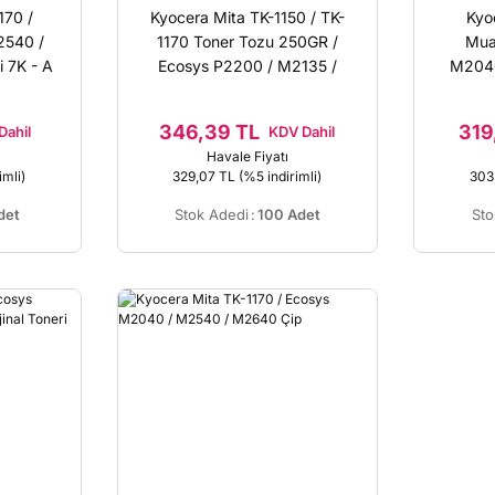
170 /
Kyocera Mita TK-1150 / TK-
Kyo
2540 /
1170 Toner Tozu 250GR /
Mua
 7K - A
Ecosys P2200 / M2135 /
M2040
P2235 / M2735
346,39 TL
319
Dahil
KDV Dahil
Havale Fiyatı
imli)
329,07 TL
(%5 indirimli)
303
det
Stok Adedi
:
100 Adet
Sto