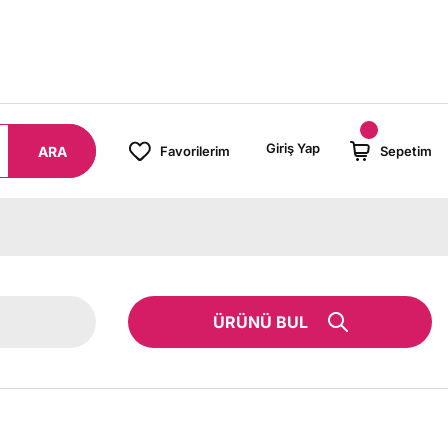
8000 TL ÜZERİ SİPARİŞLERİNİZDE KARGO BEDAVA!
Giriş Yap
ARA
Favorilerim
Sepetim
ÜRÜNÜ BUL