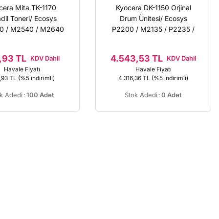
cera Mita TK-1170
Kyocera DK-1150 Orjinal
dil Toneri/ Ecosys
Drum Ünitesi/ Ecosys
 / M2540 / M2640
P2200 / M2135 / P2235 /
M2735 /302RV93010
,93 TL
4.543,53 TL
KDV Dahil
KDV Dahil
Havale Fiyatı
Havale Fiyatı
,93 TL
(%5 indirimli)
4.316,36 TL
(%5 indirimli)
k Adedi
:
100 Adet
Stok Adedi
:
0 Adet