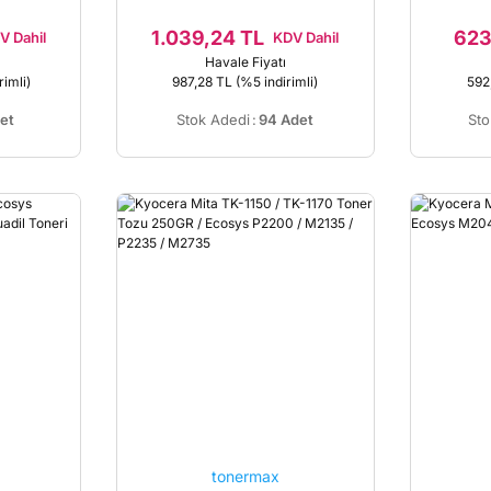
1.039,24 TL
623
V Dahil
KDV Dahil
Havale Fiyatı
rimli)
987,28 TL
(%5 indirimli)
592
et
Stok Adedi
:
94 Adet
Sto
tonermax