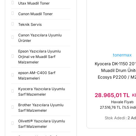
Utax Muadil Toner
Canon Muadil Toner
Teknik Servis
Canon Yazıcılara Uyumlu
Ürünler
Epson Yazıcılara Uyumlu
tonermax
Orjinal ve Muadil Sarf
Malzemeler
Kyocera DK-1150 20'l
Muadil Drum Ünite
epson AM-C400 Sarf
Ecosys P2200 / M2
Malzemeleri
P2235 / M273
Kyocera Yazıcılara Uyumlu
/302RV9301
28.965,01 TL
Sarf Mazemeler
K
Havale Fiyatı
Brother Yazıcılara Uyumlu
27.516,76 TL
(%5 indi
Sarf Malzemeler
Stok Adedi
:
2 Ad
Olivetti® Yazıcılara Uyumlu
Sarf Malzemeler