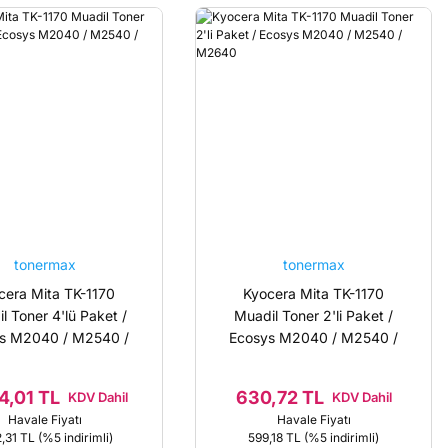
tonermax
tonermax
cera Mita TK-1170
Kyocera Mita TK-1170
l Toner 4'lü Paket /
Muadil Toner 2'li Paket /
s M2040 / M2540 /
Ecosys M2040 / M2540 /
M2640
M2640
4,01 TL
630,72 TL
KDV Dahil
KDV Dahil
Havale Fiyatı
Havale Fiyatı
2,31 TL
(%5 indirimli)
599,18 TL
(%5 indirimli)