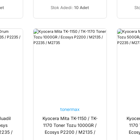
et
Stok Adedi
:
10 Adet
St
tonermax
uadil
Kyocera Mita TK-1150 / TK-
Kyocer
osys
1170 Toner Tozu 1000GR /
1170
2235 /
Ecosys P2200 / M2135 /
Ecos
3010
P2235 / M2735