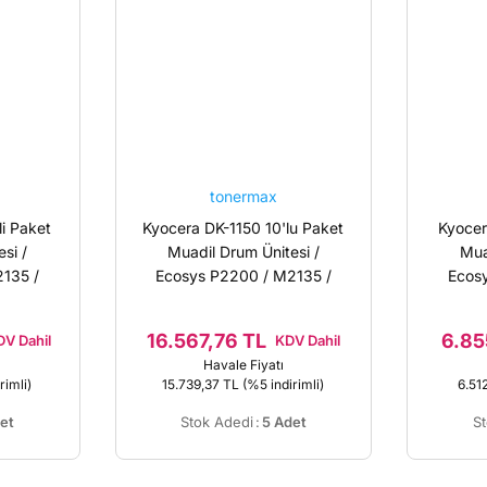
tonermax
i Paket
Kyocera DK-1150 10'lu Paket
Kyocer
si /
Muadil Drum Ünitesi /
Mua
135 /
Ecosys P2200 / M2135 /
Ecos
5
P2235 / M2735
0
/302RV93010
16.567,76 TL
6.85
DV Dahil
KDV Dahil
Havale Fiyatı
rimli)
15.739,37 TL
(%5 indirimli)
6.51
et
Stok Adedi
:
5 Adet
S