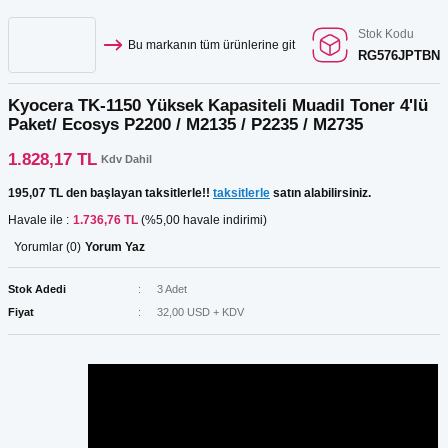
Stok Kodu
Bu markanın tüm ürünlerine git
RG576JPTBN
Kyocera TK-1150 Yüksek Kapasiteli Muadil Toner 4'lü
Paket/ Ecosys P2200 / M2135 / P2235 / M2735
1.828,17 TL
Kdv Dahil
195,07 TL den başlayan taksitlerle!!
taksitlerle
satın alabilirsiniz.
Havale ile :
1.736,76 TL
(%5,00 havale indirimi)
Yorumlar (0)
Yorum Yaz
Stok Adedi
3 Adet
Fiyat
32,00 USD + KDV