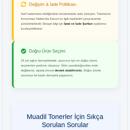
Değişim & İade Politikası
Sarf malzemesi niteliğindeki ürünlerimizde iade süreçleri, Tüketicinin
Korunması Hakkında Kanun'un ilgili maddeleri çerçevesinde
yürütülmektedir. Detaylı bilgi için
İptal ve İade Şartları
sayfamızı
inceleyebilirsiniz.
Doğru Ürün Seçimi
25 yılı aşkın deneyimimizle, yazıcınız için en doğru ürünü
seçmenize yardımcı oluyoruz. Ürün uyumluluğundan emin
değilseniz, sipariş öncesi
destek alabilirsiniz
. Doğru ürünle
sorunsuz bir baskı deneyimi yaşarsınız.
Muadil Tonerler İçin Sıkça
Sorulan Sorular