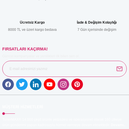
Ücretsiz Kargo
İade & Değişim Kolaylığı
Gönder
8000 TL ve üzeri kargo bedava
7 Gün içerisinde değişim
FIRSATLARI KAÇIRMA!
Güncel kampanyalar ve yenilikleri ilk bilen sen ol.
MÜŞTERİ HİZMETLERİ
TonerMAX® 14.000 çeşit ürünle yelpazesi ve operasyonel olarak 160 ülkeye
ürün gönderimi yapan kadrosuyla hizmet vermeye devam etmektedir.
Devamı..