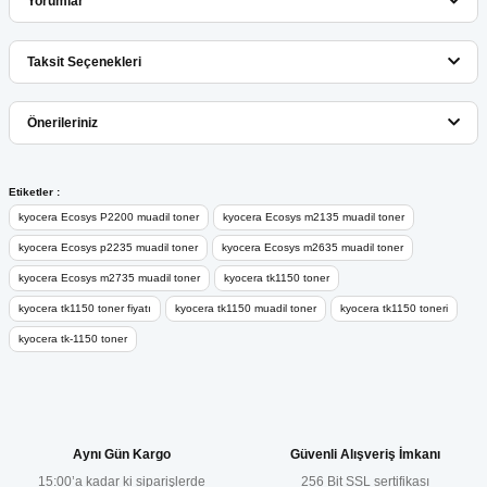
Yorumlar
Taksit Seçenekleri
Bu ürüne ilk yorumu siz yapın!
Önerileriniz
Yorum Yaz
Bu ürünün fiyat bilgisi, resim, ürün açıklamalarında ve diğer
Etiketler :
konularda yetersiz gördüğünüz noktaları öneri formunu kullanarak
kyocera Ecosys P2200 muadil toner
kyocera Ecosys m2135 muadil toner
tarafımıza iletebilirsiniz.
kyocera Ecosys p2235 muadil toner
kyocera Ecosys m2635 muadil toner
Görüş ve önerileriniz için teşekkür ederiz.
kyocera Ecosys m2735 muadil toner
kyocera tk1150 toner
kyocera tk1150 toner fiyatı
kyocera tk1150 muadil toner
kyocera tk1150 toneri
Ürün resmi kalitesiz, bozuk veya görüntülenemiyor.
kyocera tk-1150 toner
Ürün açıklamasında eksik bilgiler bulunuyor.
Ürün bilgilerinde hatalar bulunuyor.
Ürün fiyatı diğer sitelerden daha pahalı.
Bu ürüne benzer farklı alternatifler olmalı.
Aynı Gün Kargo
Güvenli Alışveriş İmkanı
15:00’a kadar ki siparişlerde
256 Bit SSL sertifikası