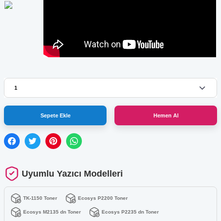
Sepete Ekle
Hemen Al
Uyumlu Yazıcı Modelleri
TK-1150 Toner
Ecosys P2200 Toner
Ecosys M2135 dn Toner
Ecosys P2235 dn Toner