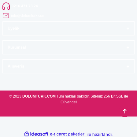
0216 471 73 24
info@dolumturk.com
Üyelik
Kurumsal
Alışveriş
© 2023
DOLUMTURK.COM
Tüm hakları saklıdır. Sitemiz 256 Bit SSL ile
Güvende!
ideasoft
ile
e-