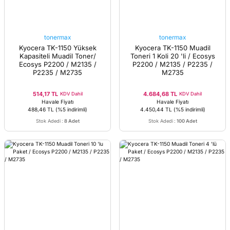
tonermax
tonermax
Kyocera TK-1150 Yüksek
Kyocera TK-1150 Muadil
Kapasiteli Muadil Toner/
Toneri 1 Koli 20 'li / Ecosys
Ecosys P2200 / M2135 /
P2200 / M2135 / P2235 /
P2235 / M2735
M2735
514,17 TL
4.684,68 TL
KDV Dahil
KDV Dahil
Havale Fiyatı
Havale Fiyatı
488,46 TL
(%5 indirimli)
4.450,44 TL
(%5 indirimli)
Stok Adedi
:
8 Adet
Stok Adedi
:
100 Adet