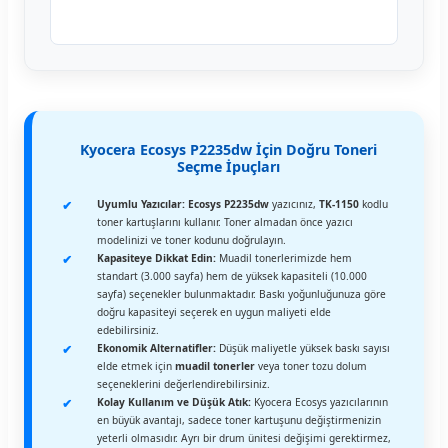
Kyocera Ecosys P2235dw İçin Doğru Toneri
Seçme İpuçları
Uyumlu Yazıcılar:
Ecosys P2235dw
yazıcınız,
TK-1150
kodlu
toner kartuşlarını kullanır. Toner almadan önce yazıcı
modelinizi ve toner kodunu doğrulayın.
Kapasiteye Dikkat Edin:
Muadil tonerlerimizde hem
standart (3.000 sayfa) hem de yüksek kapasiteli (10.000
sayfa) seçenekler bulunmaktadır. Baskı yoğunluğunuza göre
doğru kapasiteyi seçerek en uygun maliyeti elde
edebilirsiniz.
Ekonomik Alternatifler:
Düşük maliyetle yüksek baskı sayısı
elde etmek için
muadil tonerler
veya toner tozu dolum
seçeneklerini değerlendirebilirsiniz.
Kolay Kullanım ve Düşük Atık:
Kyocera Ecosys yazıcılarının
en büyük avantajı, sadece toner kartuşunu değiştirmenizin
yeterli olmasıdır. Ayrı bir drum ünitesi değişimi gerektirmez,