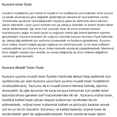
Kyocera toner fiyatı
uş Listesi
 Toner Listesi
lar
rekkepli Kartuşlar
 Serisi Kartuşlar
660N
ürünlerin modellerine yani orjinal mi muadil mi ve özelliklerine yani kullanılan toner tozuna
ve plastik aksamlarına göre değişiklik gösterdiği için standart bir fiyat belirtmek zordur.
tuş Listesi
 LBP Toner Listesi
epli Kartuşları
dge Serisi Kartuşlar
865W
Tonerlerdeki çip birçok farklı bileşenden meydana gelen bir elektronik devre elemanı
olarak adlandırılır. Lazer yazıcı tonerleri için çip oldukça önemlidir ve tonerin fiyatını direkt
olarak etkilemektedir. Çip, toner li bir yazıcıda; toner ile yazıcı arasında bulunan
tuş Listesi
rleri
 Kartuşlar
press Toner Listesi
koordinasyonu sağlar ve baskı sayısı ve yoğunluk matrixi gibi önemli işlemlerin sayımını
gerçekleştirir. Kyocera tonerlerin bir çoğunun üzerinde bulunan drumların fiyatı hakkında
da, detaylı bilgi alabilmek için sayfamızı inceleyebilir ve fiyatlarını görebilirsiniz. Kyocera
 Kartuş Listesi
onerler
si Kartuşlar
press Toner Listesi
drum ünitesi, tonerin kağıda geçişini sağlayan en önemli parçadır. İyi bir baskı kalitesini
yakalayabilmek için Kyocera drum ünitesi otomatik ayarlarda yapılabilmektedir. Makineniz
drum değiştir mesajını size verebilir, bu mesajı aldığınızda da drum ünitesini değiştirme
zamanınız geldi demektir.
ş Listesi
isi Kartuşlar
 Kartuşlar
ner Listesi
Kyocera Muadil Toner Fiyatı
artuş Listesi
ürekkepli Kartuşları
i Kartuşlar
er Listesi
Kyocera uyumlu muadil toner fiyatları hakkında detaylı bilgi alabilmek için
sayfamızda yer alan Kyocera yazıcılara uyumlu muadil toner modellerini
uş Listesi
lus Mürekkepli Kartuşları
 Kartuşlar
azıcı Tonerleri
inceleyebilirsiniz. Yazıcınız da ki muadil tonerin bitmesi halinde, işleriniz
aksayabilir. Bu gibi durumlar ile karşı karşıya kalmamak için yedek toner
bulundurulması gereken sarf malzemelerden ilki dir . Kyocera orijinal toner,
tuş Listesi
Premium Mürekkepli Kartuşları
ar
 Yazıcı Tonerleri
özellikle kaliteli baskı almak isteyen kullanıcılar tarafından tercih
edilmektedir, orijinal toner kullanmak kaliteli ve pürüzsüz baskılar almak
Kartuşlar
ro Mürekkepli Kartuşları
lar
için en iyi tercih olacaktır. Sorunsuz ve kaliteli baskılar, orijinal toner ile
sürdürülebilir şekil de sağlanabilmektedir. Farklı renklerde baskı işlemi