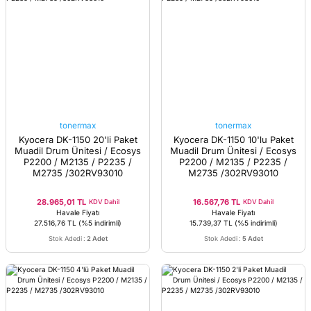
tonermax
tonermax
Kyocera DK-1150 20'li Paket
Kyocera DK-1150 10'lu Paket
Muadil Drum Ünitesi / Ecosys
Muadil Drum Ünitesi / Ecosys
P2200 / M2135 / P2235 /
P2200 / M2135 / P2235 /
M2735 /302RV93010
M2735 /302RV93010
28.965,01 TL
16.567,76 TL
KDV Dahil
KDV Dahil
Havale Fiyatı
Havale Fiyatı
27.516,76 TL
(%5 indirimli)
15.739,37 TL
(%5 indirimli)
Stok Adedi
:
2 Adet
Stok Adedi
:
5 Adet