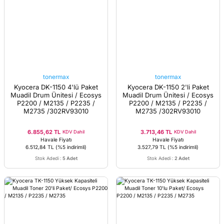
tonermax
tonermax
Kyocera DK-1150 4'lü Paket
Kyocera DK-1150 2'li Paket
Muadil Drum Ünitesi / Ecosys
Muadil Drum Ünitesi / Ecosys
P2200 / M2135 / P2235 /
P2200 / M2135 / P2235 /
M2735 /302RV93010
M2735 /302RV93010
6.855,62 TL
3.713,46 TL
KDV Dahil
KDV Dahil
Havale Fiyatı
Havale Fiyatı
6.512,84 TL
(%5 indirimli)
3.527,79 TL
(%5 indirimli)
Stok Adedi
:
5 Adet
Stok Adedi
:
2 Adet