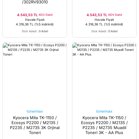
/302RV93010
4.543,53 TL
4.543,53 TL
KDV Dahil
KDV Dahil
Havale Fiyatı
Havale Fiyatı
4.316,36 TL
(%5 indirimli)
4.316,36 TL
(%5 indirimli)
Stok Adedi
:
0 Adet
Stok Adedi
:
0 Adet
tonermax
tonermax
Kyocera Mita TK-1150 /
Kyocera Mita TK-1150 /
Ecosys P2200 / M2135 /
Ecosys P2200 / M2135 /
P2235 / M2735 3K Orjinal
P2235 / M2735 Muadil
Toneri
Toneri 3K - AA Plus