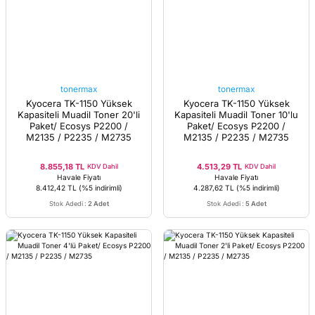
tonermax
tonermax
Kyocera TK-1150 Yüksek
Kyocera TK-1150 Yüksek
Kapasiteli Muadil Toner 20'li
Kapasiteli Muadil Toner 10'lu
Paket/ Ecosys P2200 /
Paket/ Ecosys P2200 /
M2135 / P2235 / M2735
M2135 / P2235 / M2735
8.855,18 TL
4.513,29 TL
KDV Dahil
KDV Dahil
Havale Fiyatı
Havale Fiyatı
8.412,42 TL
(%5 indirimli)
4.287,62 TL
(%5 indirimli)
Stok Adedi
:
2 Adet
Stok Adedi
:
5 Adet