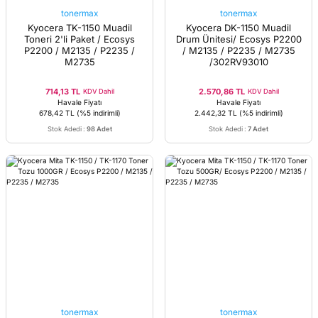
tonermax
tonermax
Kyocera TK-1150 Muadil
Kyocera DK-1150 Muadil
Toneri 2'li Paket / Ecosys
Drum Ünitesi/ Ecosys P2200
P2200 / M2135 / P2235 /
/ M2135 / P2235 / M2735
M2735
/302RV93010
714,13 TL
2.570,86 TL
KDV Dahil
KDV Dahil
Havale Fiyatı
Havale Fiyatı
678,42 TL
(%5 indirimli)
2.442,32 TL
(%5 indirimli)
Stok Adedi
:
98 Adet
Stok Adedi
:
7 Adet
tonermax
tonermax