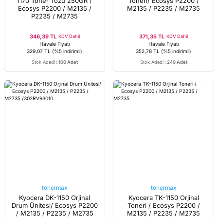
1170 Toner Tozu 250GR /
Toneri/ Ecosys P2200 /
Ecosys P2200 / M2135 /
M2135 / P2235 / M2735
P2235 / M2735
346,39 TL
371,35 TL
KDV Dahil
KDV Dahil
Havale Fiyatı
Havale Fiyatı
329,07 TL
(%5 indirimli)
352,78 TL
(%5 indirimli)
Stok Adedi
:
100 Adet
Stok Adedi
:
249 Adet
tonermax
tonermax
Kyocera DK-1150 Orjinal
Kyocera TK-1150 Orjinal
Drum Ünitesi/ Ecosys P2200
Toneri / Ecosys P2200 /
/ M2135 / P2235 / M2735
M2135 / P2235 / M2735