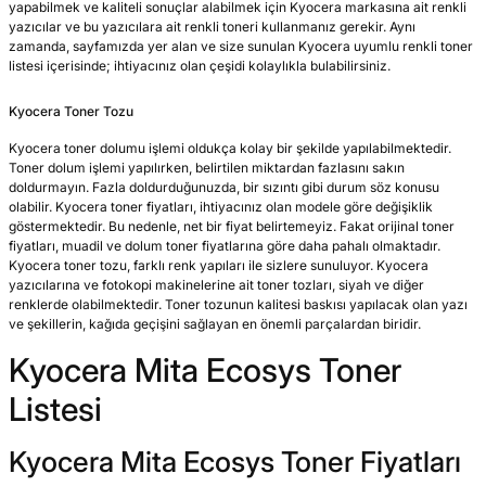
yapabilmek ve kaliteli sonuçlar alabilmek için Kyocera markasına ait renkli
 Kartuş Listesi
ar
lar
yazıcılar ve bu yazıcılara ait renkli toneri kullanmanız gerekir. Aynı
zamanda, sayfamızda yer alan ve size sunulan Kyocera uyumlu renkli toner
listesi içerisinde; ihtiyacınız olan çeşidi kolaylıkla bulabilirsiniz.
GRAF Kartuş Listesi
lar
Kyocera Toner Tozu
 Kartuş Listesi
lar
Kyocera toner dolumu işlemi oldukça kolay bir şekilde yapılabilmektedir.
Toner dolum işlemi yapılırken, belirtilen miktardan fazlasını sakın
i Tonerler
r
doldurmayın. Fazla doldurduğunuzda, bir sızıntı gibi durum söz konusu
olabilir. Kyocera toner fiyatları, ihtiyacınız olan modele göre değişiklik
göstermektedir. Bu nedenle, net bir fiyat belirtemeyiz. Fakat orijinal toner
r
fiyatları, muadil ve dolum toner fiyatlarına göre daha pahalı olmaktadır.
Kyocera toner tozu, farklı renk yapıları ile sizlere sunuluyor. Kyocera
lar
yazıcılarına ve fotokopi makinelerine ait toner tozları, siyah ve diğer
renklerde olabilmektedir. Toner tozunun kalitesi baskısı yapılacak olan yazı
ve şekillerin, kağıda geçişini sağlayan en önemli parçalardan biridir.
Kyocera Mita Ecosys Toner
Listesi
Kyocera Mita Ecosys Toner Fiyatları