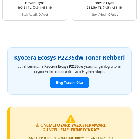
Havale Fiyatı
Havale Fiyatı
195,91 TL
(%5 indirimli)
538,50 TL
(%5 indirimli)
Stok Adedi
:
0 Adet
Stok Adedi
:
0 Adet
Kyocera Ecosys P2235dw Toner Rehberi
Bu rehberimiz ile
Kyocera Ecosys P2235dw
yazıcınız için doğru toner
seçimi ve kullanımına dair tüm bilgilere ulaşın.
Blog Yazısını Oku
⚠️
ÖNEMLİ UYARI: YAZICI FIRMWARE
GÜNCELLEMELERİNE DİKKAT!
Yazıcı üreticileri, yayınladıkları firmware (yazıcı yazılımı)