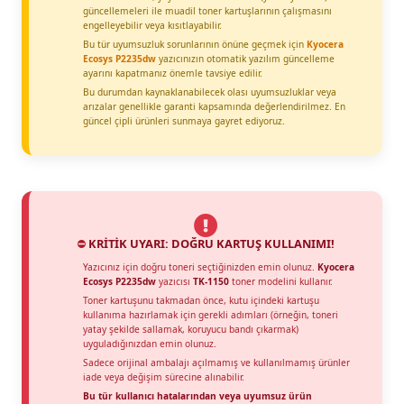
güncellemeleri ile muadil toner kartuşlarının çalışmasını
engelleyebilir veya kısıtlayabilir.
Bu tür uyumsuzluk sorunlarının önüne geçmek için
Kyocera
Ecosys P2235dw
yazıcınızın otomatik yazılım güncelleme
ayarını kapatmanız önemle tavsiye edilir.
Bu durumdan kaynaklanabilecek olası uyumsuzluklar veya
arızalar genellikle garanti kapsamında değerlendirilmez. En
güncel çipli ürünleri sunmaya gayret ediyoruz.
⛔
KRİTİK UYARI: DOĞRU KARTUŞ KULLANIMI!
Yazıcınız için doğru toneri seçtiğinizden emin olunuz.
Kyocera
Ecosys P2235dw
yazıcısı
TK-1150
toner modelini kullanır.
Toner kartuşunu takmadan önce, kutu içindeki kartuşu
kullanıma hazırlamak için gerekli adımları (örneğin, toneri
yatay şekilde sallamak, koruyucu bandı çıkarmak)
uyguladığınızdan emin olunuz.
Sadece orijinal ambalajı açılmamış ve kullanılmamış ürünler
iade veya değişim sürecine alınabilir.
Bu tür kullanıcı hatalarından veya uyumsuz ürün