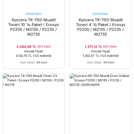
tonermax
tonermax
Kyocera TK-1150 Muadil
Kyocera TK-1150 Muadil
Toneri 10 'lu Paket / Ecosys
Toneri 4 'lü Paket / Ecosys
P2200 / M2135 / P2235 /
P2200 / M2135 / P2235 /
M2735
M2735
3.284,99 TL
1.371,12 TL
KDV Dahil
KDV Dahil
Havale Fiyatı
Havale Fiyatı
3.120,74 TL
(%5 indirimli)
1.302,57 TL
(%5 indirimli)
Stok Adedi
:
98 Adet
Stok Adedi
:
98 Adet