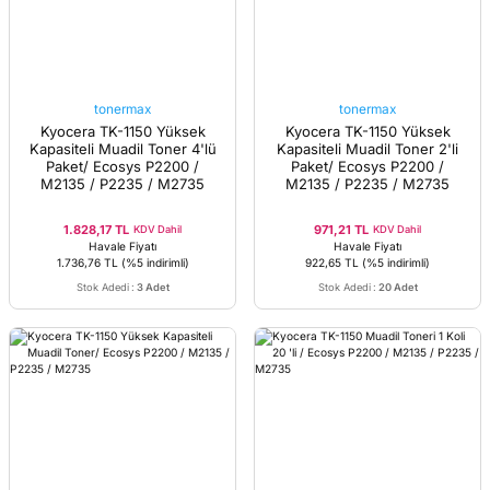
tonermax
tonermax
Kyocera TK-1150 Yüksek
Kyocera TK-1150 Yüksek
Kapasiteli Muadil Toner 4'lü
Kapasiteli Muadil Toner 2'li
Paket/ Ecosys P2200 /
Paket/ Ecosys P2200 /
M2135 / P2235 / M2735
M2135 / P2235 / M2735
1.828,17 TL
971,21 TL
KDV Dahil
KDV Dahil
Havale Fiyatı
Havale Fiyatı
1.736,76 TL
(%5 indirimli)
922,65 TL
(%5 indirimli)
Stok Adedi
:
3 Adet
Stok Adedi
:
20 Adet