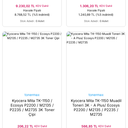
9.230,02 TL
1.306,20 TL
KDV Dahil
KDV Dahil
Havale Fiyatı
Havale Fiyatı
8.768,52 TL
(%5 indirimli)
1.240,89 TL
(%5 indirimli)
Stok Adedi
:
0 Adet
Stok Adedi
:
0 Adet
tonermax
tonermax
Kyocera Mita TK-1150 /
Kyocera Mita TK-1150 Muadil
Ecosys P2200 / M2135 /
Toneri 3K - A Plus/ Ecosys
P2235 / M2735 3K Toner
P2200 / M2135 / P2235 /
Çipi
M2735
206,22 TL
566,85 TL
KDV Dahil
KDV Dahil