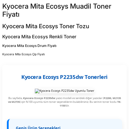
Kyocera Mita Ecosys Muadil Toner
Fiyatı
Kyocera Mita Ecosys Toner Tozu
Kyocera Mita Ecosys Renkli Toner
Kyocera Mita Ecosys Drum Fiyatı
Kyocera Mita Ecosys Çip Fiyatı
Kyocera Ecosys P2235dw Tonerleri
Bu sayfada,
Kyocera Ecosys P2235dw
yazıcı modeli ve serideki diğer yazıcılar (
P2200, M2135
ve M2735
) için %100 uyumlu tüm toner seçeneklerini bulabilirsiniz. Bu serinin toner kodu
TK-
1150
'dir.
Geniş Ürün Seçenekleri