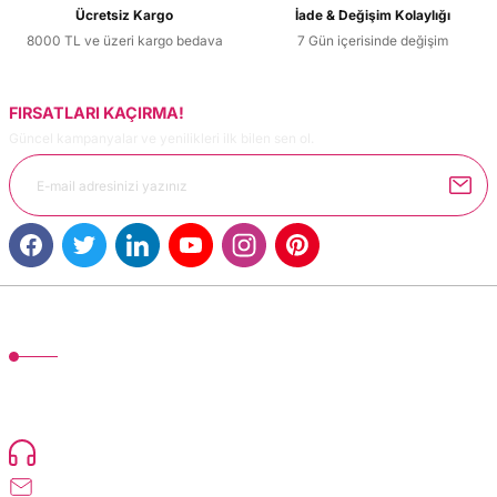
Ücretsiz Kargo
İade & Değişim Kolaylığı
8000 TL ve üzeri kargo bedava
7 Gün içerisinde değişim
FIRSATLARI KAÇIRMA!
Güncel kampanyalar ve yenilikleri ilk bilen sen ol.
MÜŞTERİ HİZMETLERİ
TonerMAX® 14.000 çeşit ürünle yelpazesi ve operasyonel olarak 160 ülkeye
ürün gönderimi yapan kadrosuyla hizmet vermeye devam etmektedir.
Devamı..
0216 471 73 24
info@dolumturk.com