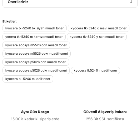
Önerileriniz
Yorum Yaz
Bu ürünün fiyat bilgisi, resim, ürün açıklamalarında ve diğer
Etiketler :
konularda yetersiz gördüğünüz noktaları öneri formunu
kyocera tk-5240 bk siyah muadil toner
kyocera tk-5240 c mavi muadil toner
kullanarak tarafımıza iletebilirsiniz.
yocera tk-5240 m kırmızı muadil toner
kyocera tk-5240 y sarı muadil toner
Görüş ve önerileriniz için teşekkür ederiz.
kyocera ecosys m5526 cdn muadil toneri
kyocera ecosys m5526 cdw muadil toneri
Ürün resmi kalitesiz, bozuk veya görüntülenemiyor.
kyocera ecosys p5026 cdn muadil toneri
Ürün açıklamasında eksik bilgiler bulunuyor.
kyocera ecosys p5026 cdw muadil toneri
kyocera tk5240 muadil toner
Ürün bilgilerinde hatalar bulunuyor.
kyocera tk-5240 muadil toner
Ürün fiyatı diğer sitelerden daha pahalı.
Bu ürüne benzer farklı alternatifler olmalı.
Aynı Gün Kargo
Güvenli Alışveriş İmkanı
15:00’a kadar ki siparişlerde
256 Bit SSL sertifikası
Gönder