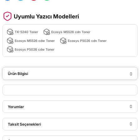
Uyumlu Yazıcı Modelleri
TK-5240 Toner
Ecosys M5526 cdn Toner
Ecosys M5526 cdw Toner
Ecosys P5026 cdn Toner
Ecosys P5026 cdw Toner
Ürün Bilgisi
Yorumlar
Taksit Seçenekleri
Bu ürüne ilk yorumu siz yapın!