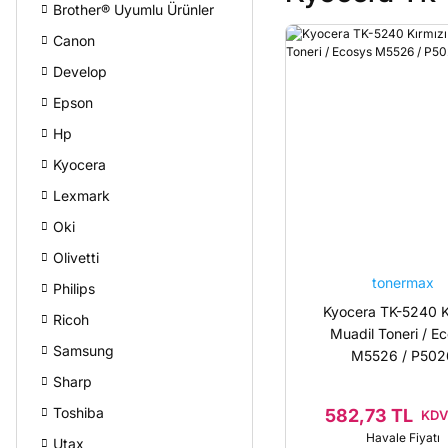
Brother® Uyumlu Ürünler
Canon
Develop
Epson
Hp
Kyocera
Lexmark
Oki
Olivetti
tonermax
Philips
Kyocera TK-5240 K
Ricoh
Muadil Toneri / E
Samsung
M5526 / P502
Sharp
Toshiba
582,73 TL
KDV 
Havale Fiyatı
Utax