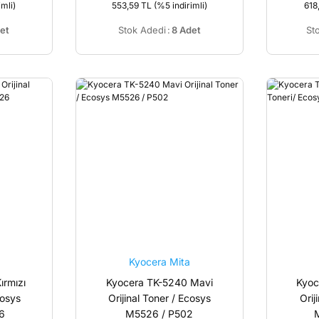
imli)
553,59 TL
(%5 indirimli)
618
et
Stok Adedi
:
8 Adet
St
Kyocera Mita
ırmızı
Kyocera TK-5240 Mavi
Kyoc
cosys
Orijinal Toner / Ecosys
Orij
6
M5526 / P502