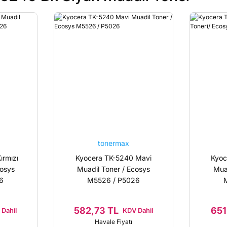
tonermax
ırmızı
Kyocera TK-5240 Mavi
Kyoc
cosys
Muadil Toner / Ecosys
Mua
6
M5526 / P5026
582,73 TL
651
Dahil
KDV Dahil
Havale Fiyatı