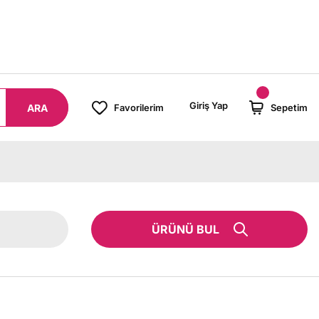
8000 TL ÜZERİ SİPARİŞLERİNİZDE KARGO BEDAVA!
Giriş Yap
ARA
Favorilerim
Sepetim
ÜRÜNÜ BUL