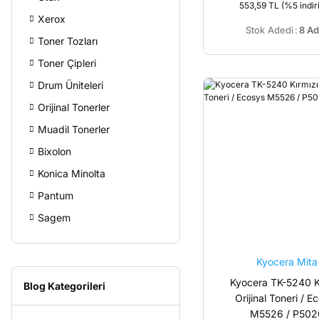
553,59 TL
(%5 indir
Xerox
Stok Adedi
:
8 Ad
Toner Tozları
Toner Çipleri
Drum Üniteleri
Orijinal Tonerler
Muadil Tonerler
Bixolon
Konica Minolta
Pantum
Sagem
Kyocera Mita
Kyocera TK-5240 K
Blog Kategorileri
Orijinal Toneri / E
M5526 / P502