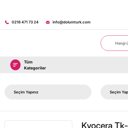
0216 471 73 24
info@dolumturk.com
Tüm
Kategoriler
Kyocera Tk-