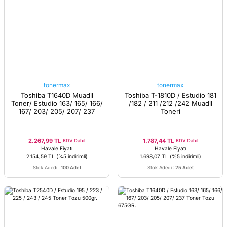
tonermax
tonermax
Toshiba T1640D Muadil
Toshiba T-1810D / Estudio 181
Toner/ Estudio 163/ 165/ 166/
/182 / 211 /212 /242 Muadil
167/ 203/ 205/ 207/ 237
Toneri
2.267,99 TL
1.787,44 TL
KDV Dahil
KDV Dahil
Havale Fiyatı
Havale Fiyatı
2.154,59 TL
(%5 indirimli)
1.698,07 TL
(%5 indirimli)
Stok Adedi
:
100 Adet
Stok Adedi
:
25 Adet