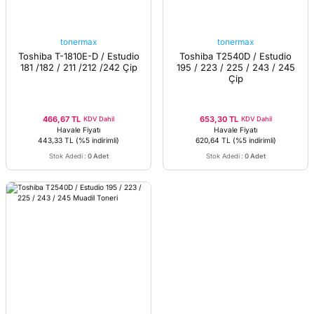
tonermax
tonermax
Toshiba T-1810E-D / Estudio
Toshiba T2540D / Estudio
181 /182 / 211 /212 /242 Çip
195 / 223 / 225 / 243 / 245
Çip
466,67 TL
653,30 TL
KDV Dahil
KDV Dahil
Havale Fiyatı
Havale Fiyatı
443,33 TL
(%5 indirimli)
620,64 TL
(%5 indirimli)
Stok Adedi
:
0 Adet
Stok Adedi
:
0 Adet