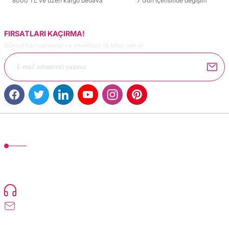
8000 TL ve üzeri kargo bedava
7 Gün içerisinde değişim
FIRSATLARI KAÇIRMA!
Güncel kampanyalar ve yenilikleri ilk bilen sen ol.
MÜŞTERİ HİZMETLERİ
TonerMAX® 14.000 çeşit ürünle yelpazesi ve operasyonel olarak 160 ülkeye
ürün gönderimi yapan kadrosuyla hizmet vermeye devam etmektedir.
Devamı..
0216 471 73 24
info@dolumturk.com
Üyelik