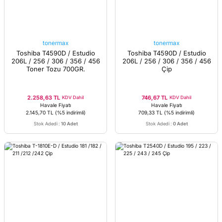
tonermax
tonermax
Toshiba T4590D / Estudio
Toshiba T4590D / Estudio
206L / 256 / 306 / 356 / 456
206L / 256 / 306 / 356 / 456
Toner Tozu 700GR.
Çip
2.258,63 TL
746,67 TL
KDV Dahil
KDV Dahil
Havale Fiyatı
Havale Fiyatı
2.145,70 TL
(%5 indirimli)
709,33 TL
(%5 indirimli)
Stok Adedi
:
10 Adet
Stok Adedi
:
0 Adet