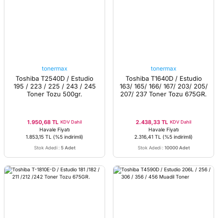
tonermax
tonermax
Toshiba T2540D / Estudio
Toshiba T1640D / Estudio
195 / 223 / 225 / 243 / 245
163/ 165/ 166/ 167/ 203/ 205/
Toner Tozu 500gr.
207/ 237 Toner Tozu 675GR.
1.950,68 TL
2.438,33 TL
KDV Dahil
KDV Dahil
Havale Fiyatı
Havale Fiyatı
1.853,15 TL
(%5 indirimli)
2.316,41 TL
(%5 indirimli)
Stok Adedi
:
5 Adet
Stok Adedi
:
10000 Adet