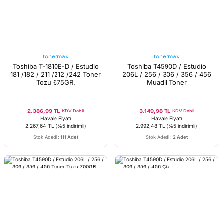
tonermax
tonermax
Toshiba T-1810E-D / Estudio
Toshiba T4590D / Estudio
181 /182 / 211 /212 /242 Toner
206L / 256 / 306 / 356 / 456
Tozu 675GR.
Muadil Toner
2.386,99 TL
3.149,98 TL
KDV Dahil
KDV Dahil
Havale Fiyatı
Havale Fiyatı
2.267,64 TL
(%5 indirimli)
2.992,48 TL
(%5 indirimli)
Stok Adedi
:
111 Adet
Stok Adedi
:
2 Adet