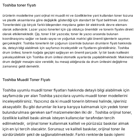
Toshiba toner fiyatı
ürünlerin modellerine yani orjinal mi muadil mi ve özelliklerine yani kullanılan toner tozuna
ve plastik aksamlarına göre değişiklik gösterdiği için standart bir fiyat belirtmek zordur.
Tonerlerdeki çip birçok farklı bileşenden meydana gelen bir elektronik devre elemanı
olarak adlandırılır. Lazer yazıcı tonerleri için çip oldukça önemlidir ve tonerin fiyatını direkt
olarak etkilemektedir. Çip, toner li bir yazıcıda; toner ile yazıcı arasında bulunan
koordinasyonu sağlar ve baskı sayısı ve yoğunluk matrixi gibi önemli işlemlerin sayımını
gerçekleştirir. Toshiba tonerlerin bir çoğunun üzerinde bulunan drumların fiyatı hakkında
da, detaylı bilgi alabilmek için sayfamızı inceleyebilir ve fiyatlarını görebilirsiniz. Toshiba
drum ünitesi, tonerin kağıda geçişini sağlayan en önemli parçadır. İyi bir baskı kalitesini
yakalayabilmek için Toshiba drum ünitesi otomatik ayarlarda yapılabilmektedir. Makineniz
drum değiştir mesajını size verebilir, bu mesajı aldığınızda da drum ünitesini değiştirme
zamanınız geldi demektir.
Toshiba Muadil Toner Fiyatı
Toshiba uyumlu muadil toner fiyatları hakkında detaylı bilgi alabilmek için
sayfamızda yer alan Toshiba yazıcılara uyumlu muadil toner modellerini
inceleyebilirsiniz. Yazıcınız da ki muadil tonerin bitmesi halinde, işleriniz
aksayabilir. Bu gibi durumlar ile karşı karşıya kalmamak için yedek toner
bulundurulması gereken sarf malzemelerden ilki dir . Toshiba orijinal toner,
özellikle kaliteli baskı almak isteyen kullanıcılar tarafından tercih
edilmektedir, orijinal toner kullanmak kaliteli ve pürüzsüz baskılar almak
için en iyi tercih olacaktır. Sorunsuz ve kaliteli baskılar, orijinal toner ile
sürdürülebilir şekil de sağlanabilmektedir. Farklı renklerde baskı işlemi