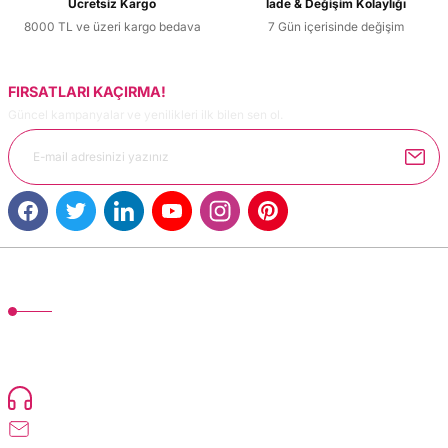
Ücretsiz Kargo
İade & Değişim Kolaylığı
8000 TL ve üzeri kargo bedava
7 Gün içerisinde değişim
FIRSATLARI KAÇIRMA!
Güncel kampanyalar ve yenilikleri ilk bilen sen ol.
MÜŞTERİ HİZMETLERİ
TonerMAX® 14.000 çeşit ürünle yelpazesi ve operasyonel olarak 160 ülkeye
ürün gönderimi yapan kadrosuyla hizmet vermeye devam etmektedir.
Devamı..
0216 471 73 24
info@dolumturk.com