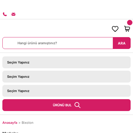
8000 TL ÜZERİ SİPARİŞLERİNİZDE KARGO BEDAVA!
ARA
ÜRÜNÜ BUL
Anasayfa
Bixolon