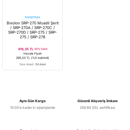
tonermax
Bixolon SRP-270 Muadil Şerit
/ SRP-270A / SRP-270C /
SRP-270D / SRP-275 / SRP-
275 / SRP-278
416,35 TL
KDV Dahil
Havale Fiyatı
395,53 TL
(%5 indirimli)
Stok Adedi
:
50 Adet
Aynı Gün Kargo
Güvenli Alışveriş İmkanı
15:00’a kadar ki siparişlerde
256 Bit SSL sertifikası