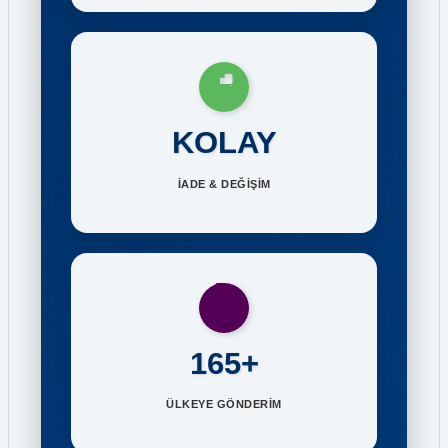
KOLAY
İADE & DEĞİŞİM
165+
ÜLKEYE GÖNDERİM