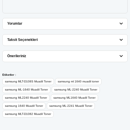
Yorumlar
Taksit Seçenekleri
Bu ürüne ilk yorumu siz yapın!
Önerileriniz
Yorum Yaz
Bu ürünün fiyat bilgisi, resim, ürün açıklamalarında ve diğer
Etiketler :
konularda yetersiz gördüğünüz noktaları öneri formunu kullanarak
samsung MLT-D108S Muadil Toner
samsung ml 1640 muadil toner
tarafımıza iletebilirsiniz.
samsung ML-1640 Muadil Toner
samsung ML-2240 Muadil Toner
Görüş ve önerileriniz için teşekkür ederiz.
samsung ML2240 Muadil Toner
samsung ML1640 Muadil Toner
samsung 1640 Muadil Toner
samsung ML-2241 Muadil Toner
Ürün resmi kalitesiz, bozuk veya görüntülenemiyor.
samsung MLT-D1082 Muadil Toner
Ürün açıklamasında eksik bilgiler bulunuyor.
Ürün bilgilerinde hatalar bulunuyor.