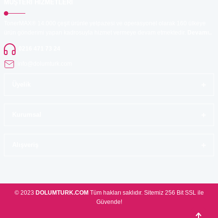
MÜŞTERİ HİZMETLERİ
TonerMAX® 14.000 çeşit ürünle yelpazesi ve operasyonel olarak 160 ülkeye
ürün gönderimi yapan kadrosuyla hizmet vermeye devam etmektedir.
Devamı..
0216 471 73 24
info@dolumturk.com
Üyelik
Kurumsal
Alışveriş
© 2023
DOLUMTURK.COM
Tüm hakları saklıdır. Sitemiz 256 Bit SSL ile
Güvende!