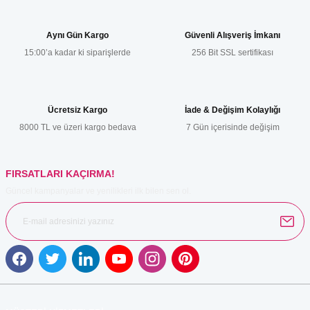
Ürün fiyatı diğer sitelerden daha pahalı.
Bu ürüne benzer farklı alternatifler olmalı.
Aynı Gün Kargo
Güvenli Alışveriş İmkanı
15:00’a kadar ki siparişlerde
256 Bit SSL sertifikası
Ücretsiz Kargo
İade & Değişim Kolaylığı
Gönder
8000 TL ve üzeri kargo bedava
7 Gün içerisinde değişim
FIRSATLARI KAÇIRMA!
Güncel kampanyalar ve yenilikleri ilk bilen sen ol.