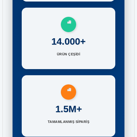
14.000+
ÜRÜN ÇEŞİDİ
1.5M+
TAMAMLANMIŞ SİPARİŞ