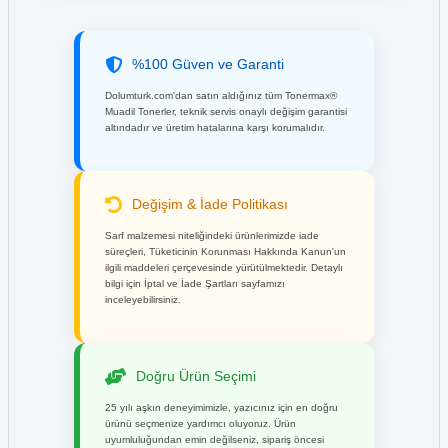
%100 Güven ve Garanti
Dolumturk.com'dan satın aldığınız tüm Tonermax®
Muadil Tonerler, teknik servis onaylı değişim garantisi
altındadır ve üretim hatalarına karşı korumalıdır.
Değişim & İade Politikası
Sarf malzemesi niteliğindeki ürünlerimizde iade
süreçleri, Tüketicinin Korunması Hakkında Kanun'un
ilgili maddeleri çerçevesinde yürütülmektedir. Detaylı
bilgi için İptal ve İade Şartları sayfamızı
inceleyebilirsiniz.
Doğru Ürün Seçimi
25 yılı aşkın deneyimimizle, yazıcınız için en doğru
ürünü seçmenize yardımcı oluyoruz. Ürün
uyumluluğundan emin değilseniz, sipariş öncesi