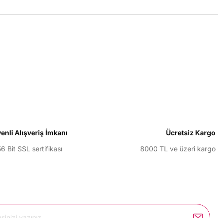
larda yetersiz gördüğünüz noktaları öneri formunu kullanarak tarafımıza il
Bu ürüne ilk yorumu siz yapın!
Yorum Yaz
enli Alışveriş İmkanı
Ücretsiz Kargo
6 Bit SSL sertifikası
8000 TL ve üzeri kargo
Gönder