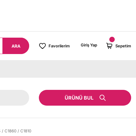
000 TL ÜZERİ SİPARİŞLERİNİZDE KARGO BEDAVA!
Giriş Yap
ARA
Favorilerim
Sepetim
ÜRÜNÜ BUL
 / C1860 / C1810