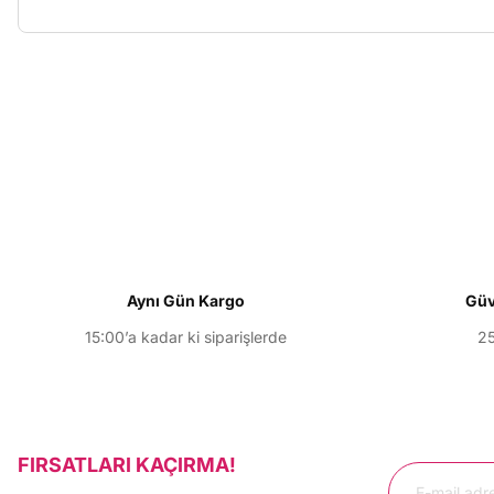
Bu ürünün fiyat bilgisi, resim, ürün açıklamalarında ve diğer konu
Görüş ve önerileriniz için teşekkür ederiz.
Ürün resmi kalitesiz, bozuk veya görüntülenemiyor.
Ürün açıklamasında eksik bilgiler bulunuyor.
Ürün bilgilerinde hatalar bulunuyor.
Ürün fiyatı diğer sitelerden daha pahalı.
Aynı Gün Kargo
Güv
Bu ürüne benzer farklı alternatifler olmalı.
15:00’a kadar ki siparişlerde
25
FIRSATLARI KAÇIRMA!