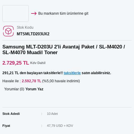
Bu markanın tüm ürünlerine git
Stok Kodu
MTSMLTD203UX2
Samsung MLT-D203U 2'li Avantaj Paket / SL-M4020 /
SL-M4070 Muadil Toner
2.729,25 TL
Kdv Dahil
291,21 TL den başlayan taksitlerle!!
taksitlerle
satın alabilirsiniz.
Havale ile :
2.592,78 TL
(%5,00 havale indirimi)
Yorumlar (0)
Yorum Yaz
Stok Adedi
10 Adet
Fiyat
47,79 USD + KDV