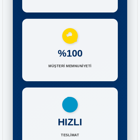
%100
MÜŞTERİ MEMNUNİYETİ
HIZLI
TESLİMAT