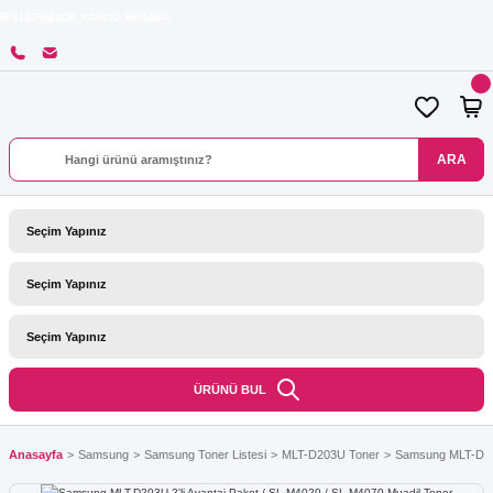
İZDE KARGO BEDAVA!
ARA
ÜRÜNÜ BUL
Anasayfa
Samsung
Samsung Toner Listesi
MLT-D203U Toner
Samsung MLT-D203