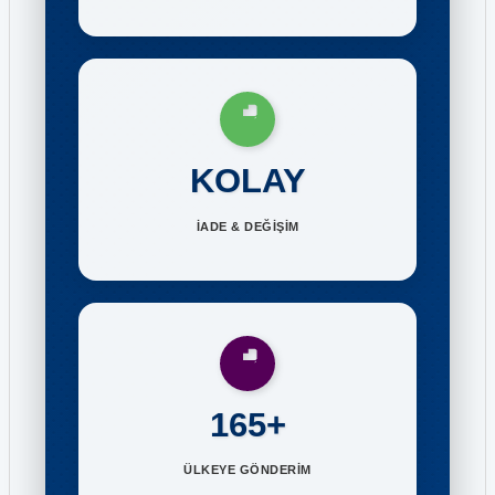
KOLAY
İADE & DEĞİŞİM
165+
ÜLKEYE GÖNDERİM