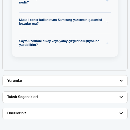
nedir?
Muadil toner kullanırsam Samsung yazıcımın garantisi
bozulur mu?
Sayfa üzerinde dikey veya yatay çizgiler oluşuyor, ne
yapabilirim?
Yorumlar
Taksit Seçenekleri
Bu ürüne ilk yorumu siz yapın!
Önerileriniz
Yorum Yaz