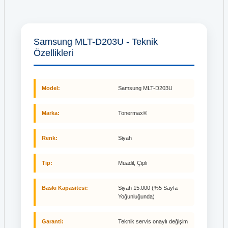
Samsung MLT-D203U - Teknik
Özellikleri
Model:
Samsung MLT-D203U
Marka:
Tonermax®
Renk:
Siyah
Tip:
Muadil, Çipli
Baskı Kapasitesi:
Siyah 15.000 (%5 Sayfa
Yoğunluğunda)
Garanti:
Teknik servis onaylı değişim