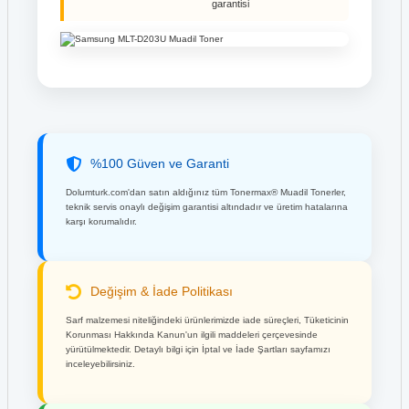
garantisi
%100 Güven ve Garanti
Dolumturk.com'dan satın aldığınız tüm Tonermax® Muadil Tonerler,
teknik servis onaylı değişim garantisi altındadır ve üretim hatalarına
karşı korumalıdır.
Değişim & İade Politikası
Sarf malzemesi niteliğindeki ürünlerimizde iade süreçleri, Tüketicinin
Korunması Hakkında Kanun'un ilgili maddeleri çerçevesinde
yürütülmektedir. Detaylı bilgi için İptal ve İade Şartları sayfamızı
inceleyebilirsiniz.