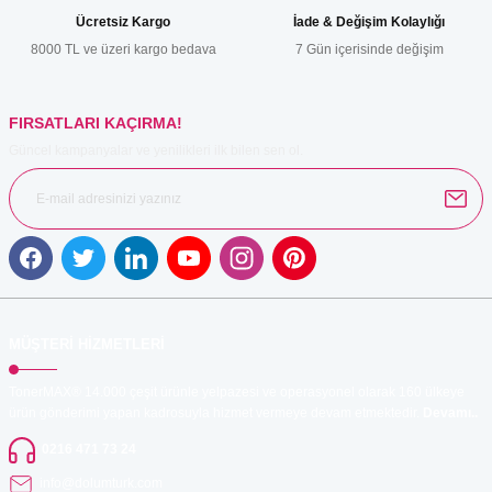
Ücretsiz Kargo
İade & Değişim Kolaylığı
8000 TL ve üzeri kargo bedava
7 Gün içerisinde değişim
FIRSATLARI KAÇIRMA!
Güncel kampanyalar ve yenilikleri ilk bilen sen ol.
MÜŞTERİ HİZMETLERİ
TonerMAX® 14.000 çeşit ürünle yelpazesi ve operasyonel olarak 160 ülkeye
ürün gönderimi yapan kadrosuyla hizmet vermeye devam etmektedir.
Devamı..
0216 471 73 24
info@dolumturk.com