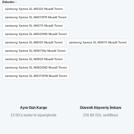
Bu ürünün fiyat bilgisi, resim, ürün açıklamalarında ve diğer
Etiketler :
konularda yetersiz gördüğünüz noktaları öneri formunu kullanarak
samsung Xpress SL-M3320 Muadil Toneri
tarafımıza iletebilirsiniz.
samsung Xpress SL-M4070FR Muadil Toneri
Görüş ve önerileriniz için teşekkür ederiz.
samsung Xpress SL-M4070 Muadil Toneri
samsung Xpress SL-M4020ND Muadil Toneri
Ürün resmi kalitesiz, bozuk veya görüntülenemiyor.
samsung Xpress SL-M4020 Muadil Toneri
samsung Xpress SL-M3870 Muadil Toneri
Ürün açıklamasında eksik bilgiler bulunuyor.
samsung Xpress SL-M3870fw Muadil Toneri
Ürün bilgilerinde hatalar bulunuyor.
samsung Xpress SL-M3820 Muadil Toneri
Ürün fiyatı diğer sitelerden daha pahalı.
samsung Xpress SL-M3820ND Muadil Toneri
Bu ürüne benzer farklı alternatifler olmalı.
samsung Xpress SL-M3370FW Muadil Toneri
Aynı Gün Kargo
Güvenli Alışveriş İmkanı
Gönder
15:00’a kadar ki siparişlerde
256 Bit SSL sertifikası