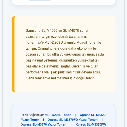
Samsung SL-M4020 ve SL-M4070 serisi
yazıcılarınız için özel olarak tasarlanmış
Tonermax® MLT-D203U Uyumlu Muadil Toner ile
tanışın. Orijinal tonere göre daha ekonomik bir
çözüm sunan bu ultra yüksek kapasiteli ürün, sayfa
başına maliyetlerinizi düşürürken yüksek kaliteli
baskılar elde etmenizi sağlar. Güvenilir ve tutarlı
performansıyla iş akışınızı kesintisiz devam ettirir.
Canlı renkler ve net metinler için doğru tercih.
Hızlı Bağlantılar:
MLT-D203L Toner
|
Xpress SL-M3320
Yazıcı Toner
|
Xpress SL-M3370FD Yazıcı Toneri
|
Xpress SL-M3370 Yazıcı Toneri
|
Xpress SL-M3370FW