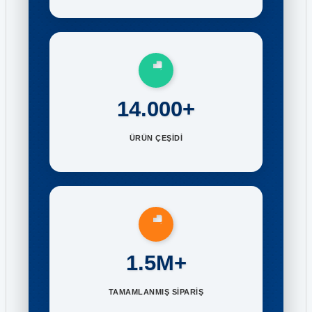
14.000+
ÜRÜN ÇEŞİDİ
1.5M+
TAMAMLANMIŞ SİPARİŞ