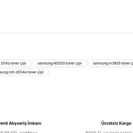
larda yetersiz gördüğünüz noktaları öneri formunu kullanarak tarafımıza il
204s toner çipi
samsung M3325 toner çipi
samsung m3825 toner ç
Bu ürüne ilk yorumu siz yapın!
ung mlt-d204e toner çipi
Yorum Yaz
enli Alışveriş İmkanı
Ücretsiz Kargo
6 Bit SSL sertifikası
8000 TL ve üzeri kargo