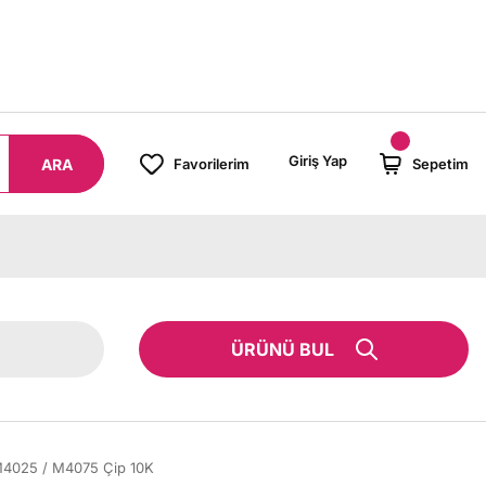
00 TL ÜZERİ SİPARİŞLERİNİZDE KARGO BEDAVA!
Giriş Yap
ARA
Favorilerim
Sepetim
ÜRÜNÜ BUL
4025 / M4075 Çip 10K