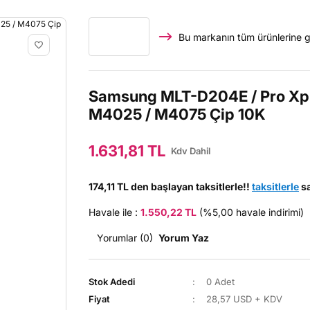
Bu markanın tüm ürünlerine g
Samsung MLT-D204E / Pro Xp
M4025 / M4075 Çip 10K
1.631,81 TL
Kdv Dahil
174,11 TL den başlayan taksitlerle!!
taksitlerle
sa
Havale ile :
1.550,22 TL
(%5,00 havale indirimi)
Yorumlar (0)
Yorum Yaz
Stok Adedi
0 Adet
Fiyat
28,57 USD + KDV