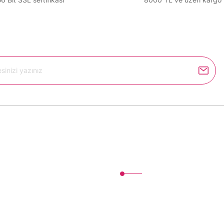
Gönder
Kurumsal
İletişim
İletişim Formu
um
Havale Bildirim Formu