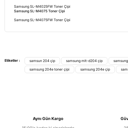
Samsung SL-M4025FW Toner Çipi
Samsung SL-M4075 Toner Çipi
Samsung SL-M4075FW Toner Çipi
Bu ürünün fiyat bilgisi, resim, ürün açıklamalarında ve diğer konu
Görüş ve önerileriniz için teşekkür ederiz.
Etiketler :
samsun 204 çip
samsung mlt-d204 çip
samsung 
samsung 204e toner çipi
samsung 204e çip
sams
Ürün resmi kalitesiz, bozuk veya görüntülenemiyor.
Ürün açıklamasında eksik bilgiler bulunuyor.
Ürün bilgilerinde hatalar bulunuyor.
Ürün fiyatı diğer sitelerden daha pahalı.
Bu ürüne benzer farklı alternatifler olmalı.
Aynı Gün Kargo
Güv
15:00’a kadar ki siparişlerde
25