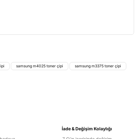
etebilirsiniz.
ipi
samsung m4025 toner çipi
samsung m3375 toner çipi
İade & Değişim Kolaylığı
 bedava
7 Gün içerisinde değişim