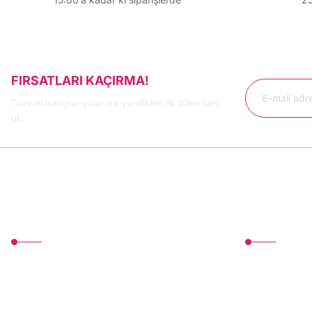
FIRSATLARI KAÇIRMA!
Güncel kampanyalar ve yenilikleri ilk bilen sen
ol.
MÜŞTERİ HİZMETLERİ
Üyelik
TonerMAX® 14.000 çeşit ürünle yelpazesi ve
Yeni Üyelik
operasyonel olarak 160 ülkeye ürün gönderimi
Üye Girişi
yapan kadrosuyla hizmet vermeye devam
etmektedir.
Devamı..
Şifremi Unutt