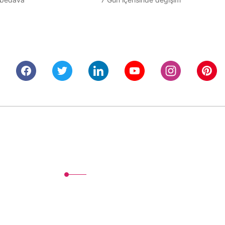
Alışveriş
Mesafeli Satış Sözleşmesi
Gizlilik ve Güvenlik
İptal İade Koşullari