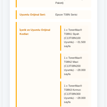
Paketi)
Uyumlu Orijinal Seri:
Epson T08N Serisi
İçerik ve Uyumlu Orijinal
1 x TonerMax®
Kodlar:
T08N1 Siyah
(C13T08N100
Uyumlu) - ~31.500
sayfa
1 x TonerMax®
T08N2 Mavi
(C13T08N200
Uyumlu) - ~28.000
sayfa
1 x TonerMax®
T08N3 Kırmızı
(C13T08N300
Uyumlu) - ~28.000
sayfa