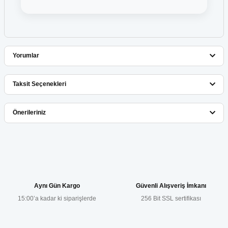
Yorumlar
Taksit Seçenekleri
Bu ürüne ilk yorumu siz yapın!
Önerileriniz
Yorum Yaz
Bu ürünün fiyat bilgisi, resim, ürün açıklamalarında ve diğer
konularda yetersiz gördüğünüz noktaları öneri formunu kullanarak
tarafımıza iletebilirsiniz.
Görüş ve önerileriniz için teşekkür ederiz.
Aynı Gün Kargo
Güvenli Alışveriş İmkanı
15:00’a kadar ki siparişlerde
256 Bit SSL sertifikası
Ürün resmi kalitesiz, bozuk veya görüntülenemiyor.
Ürün açıklamasında eksik bilgiler bulunuyor.