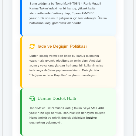
Satın aldığınız bu TonerMax® T08N 4 Renk Muadil
Kartuş Takımı'ndaki her bir kartuş, yüksek kalite
standartlarında üretilmiş olup, Epson AM-C400
yazıcınızla sorunsuz çalışması için test edilmiştir. Üretim
hatalarına karşı garantimiz altındadır.
İade ve Değişim Politikası
Lütfen sipariş vermeden önce bu kartuş takımının
yazıcınızla uyumlu olduğundan emin olun. Ambalajı
açılmış veya kartuşlardan herhangi biri kullanılmış ise
iade veya değişim yapılamamaktadır. Detaylar için
"Değişim ve İade Koşulları" sayfamızı inceleyiniz.
Uzman Destek Hattı
TonerMax® T08N muadil kartuş takımı veya AM-C400
yazıcınızla ilgili her türlü sorunuz için deneyimli müşteri
hizmetlerimiz ve teknik destek ekibimizle
iletişime
geçmekten çekinmeyin.