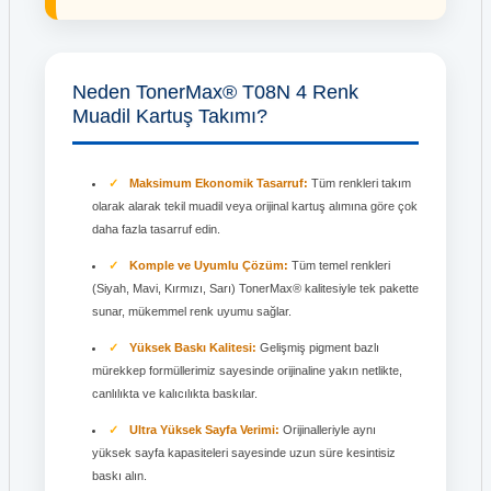
Neden TonerMax® T08N 4 Renk
Muadil Kartuş Takımı?
Maksimum Ekonomik Tasarruf:
Tüm renkleri takım
olarak alarak tekil muadil veya orijinal kartuş alımına göre çok
daha fazla tasarruf edin.
Komple ve Uyumlu Çözüm:
Tüm temel renkleri
(Siyah, Mavi, Kırmızı, Sarı) TonerMax® kalitesiyle tek pakette
sunar, mükemmel renk uyumu sağlar.
Yüksek Baskı Kalitesi:
Gelişmiş pigment bazlı
mürekkep formüllerimiz sayesinde orijinaline yakın netlikte,
canlılıkta ve kalıcılıkta baskılar.
Ultra Yüksek Sayfa Verimi:
Orijinalleriyle aynı
yüksek sayfa kapasiteleri sayesinde uzun süre kesintisiz
baskı alın.