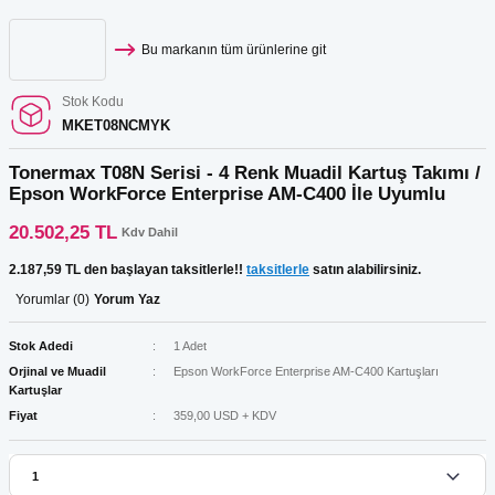
Bu markanın tüm ürünlerine git
Stok Kodu
MKET08NCMYK
Tonermax T08N Serisi - 4 Renk Muadil Kartuş Takımı /
Epson WorkForce Enterprise AM-C400 İle Uyumlu
20.502,25 TL
Kdv Dahil
2.187,59 TL den başlayan taksitlerle!!
taksitlerle
satın alabilirsiniz.
Yorumlar (0)
Yorum Yaz
Stok Adedi
1 Adet
Orjinal ve Muadil
Epson WorkForce Enterprise AM-C400 Kartuşları
Kartuşlar
Fiyat
359,00 USD + KDV