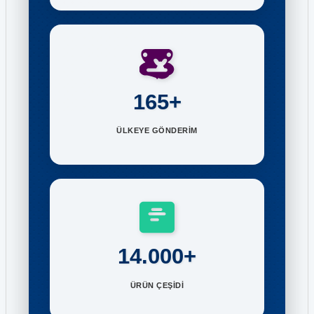
165+
ÜLKEYE GÖNDERİM
14.000+
ÜRÜN ÇEŞİDİ