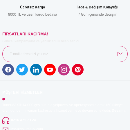
Ürün bilgilerinde hatalar bulunuyor.
Ücretsiz Kargo
İade & Değişim Kolaylığı
Ürün fiyatı diğer sitelerden daha pahalı.
8000 TL ve üzeri kargo bedava
7 Gün içerisinde değişim
Bu ürüne benzer farklı alternatifler olmalı.
FIRSATLARI KAÇIRMA!
Güncel kampanyalar ve yenilikleri ilk bilen sen ol.
Gönder
MÜŞTERİ HİZMETLERİ
TonerMAX® 14.000 çeşit ürünle yelpazesi ve operasyonel olarak 160 ülkeye
ürün gönderimi yapan kadrosuyla hizmet vermeye devam etmektedir.
Devamı..
0216 471 73 24
info@dolumturk.com