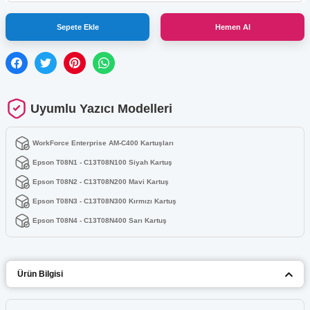
Sepete Ekle
Hemen Al
Uyumlu Yazıcı Modelleri
WorkForce Enterprise AM-C400 Kartuşları
Epson T08N1 - C13T08N100 Siyah Kartuş
Epson T08N2 - C13T08N200 Mavi Kartuş
Epson T08N3 - C13T08N300 Kırmızı Kartuş
Epson T08N4 - C13T08N400 Sarı Kartuş
Ürün Bilgisi