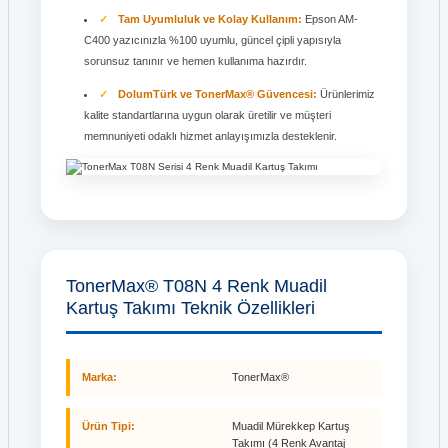
Tam Uyumluluk ve Kolay Kullanım:
Epson AM-
C400 yazıcınızla %100 uyumlu, güncel çipli yapısıyla
sorunsuz tanınır ve hemen kullanıma hazırdır.
DolumTürk ve TonerMax® Güvencesi:
Ürünlerimiz
kalite standartlarına uygun olarak üretilir ve müşteri
memnuniyeti odaklı hizmet anlayışımızla desteklenir.
TonerMax® T08N 4 Renk Muadil
Kartuş Takımı Teknik Özellikleri
Marka:
TonerMax®
Ürün Tipi:
Muadil Mürekkep Kartuş
Takımı (4 Renk Avantaj