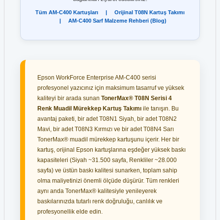
Tüm AM-C400 Kartuşları
|
Orijinal T08N Kartuş Takımı
|
AM-C400 Sarf Malzeme Rehberi (Blog)
Epson WorkForce Enterprise AM-C400 serisi
profesyonel yazıcınız için maksimum tasarruf ve yüksek
kaliteyi bir arada sunan
TonerMax® T08N Serisi 4
Renk Muadil Mürekkep Kartuş Takımı
ile tanışın. Bu
avantaj paketi, bir adet T08N1 Siyah, bir adet T08N2
Mavi, bir adet T08N3 Kırmızı ve bir adet T08N4 Sarı
TonerMax® muadil mürekkep kartuşunu içerir. Her bir
kartuş, orijinal Epson kartuşlarına eşdeğer yüksek baskı
kapasiteleri (Siyah ~31.500 sayfa, Renkliler ~28.000
sayfa) ve üstün baskı kalitesi sunarken, toplam sahip
olma maliyetinizi önemli ölçüde düşürür. Tüm renkleri
aynı anda TonerMax® kalitesiyle yenileyerek
baskılarınızda tutarlı renk doğruluğu, canlılık ve
profesyonellik elde edin.