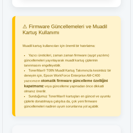
⚠️ Firmware Güncellemeleri ve Muadil
Kartuş Kullanımı
Muadil kartuş kullanıcıları için önemli bir hatırlatma:
Yazıcı üreticileri, zaman zaman firmware (aygıt yazılımı)
güncellemeleri yayınlayarak muadil kartuş çiplerinin
tanınmasını engelleyebilir.
TonerMax® T08N Muadil Kartuş Takımınızla kesintisiz bir
deneyim için, Epson WorkForce Enterprise AM-C400
otomatik firmware güncelleme özelliğini
yazıcınızın
kapatmanız
veya güncelleme yapmadan önce dikkatli
olmanız önerilir.
Sunduğumuz TonerMax® kartuşları en güncel ve uyumlu
çiplerle donatılmaya çalışılsa da, çok yeni firmware
güncellemeleri nadiren uyum sorunlarına yol açabilir.