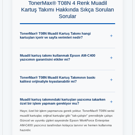
TonerMax® T08N 4 Renk Muadil
Kartuş Takımı Hakkında Sıkça Sorulan
Sorular
TonerMax® T08N Muadil Kartuş Takımı hangi
kartuşları içerir ve sayfa verimleri nedir?
Muadil kartuş takımı kullanmak Epson AM-C400
yazıcımın garantisini etkiler mi?
TonerMax® T08N Muadil Kartuş Takımının baskı
kalitesi orijinaliyle kıyaslanabilir mi?
Muadil kartuş takımındaki kartuşları yazıcıma takarken
özel bir işlem yapmam gerekiyor mu?
Hayır, özel bir işlem yapmanıza gerek yoktur. TonerMax® T08N serisi
muadil kartuşlar, orijinal kartuşlar gibi "tak-çalıştır" prensibiyle çalışır.
Güncel ve uyumlu çipleri sayesinde Epson WorkForce Enterprise
AM-C400 yazıcınız tarafından kolayca tanınır ve hemen kullanıma
hazırdır.