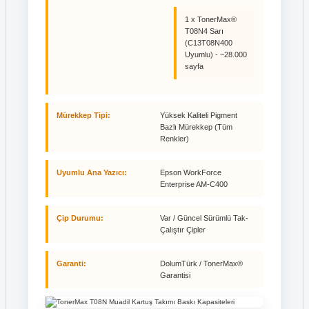
1 x TonerMax®
T08N4 Sarı
(C13T08N400
Uyumlu) - ~28.000
sayfa
Mürekkep Tipi:
Yüksek Kaliteli Pigment
Bazlı Mürekkep (Tüm
Renkler)
Uyumlu Ana Yazıcı:
Epson WorkForce
Enterprise AM-C400
Çip Durumu:
Var / Güncel Sürümlü Tak-
Çalıştır Çipler
Garanti:
DolumTürk / TonerMax®
Garantisi