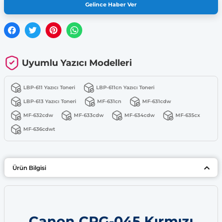
Gelince Haber Ver
Uyumlu Yazıcı Modelleri
LBP-611 Yazıcı Toneri
LBP-611cn Yazıcı Toneri
LBP-613 Yazıcı Toneri
MF-631cn
MF-631cdw
MF-632cdw
MF-633cdw
MF-634cdw
MF-635cx
MF-636cdwt
Ürün Bilgisi
Canon CRG-045 Kırmızı