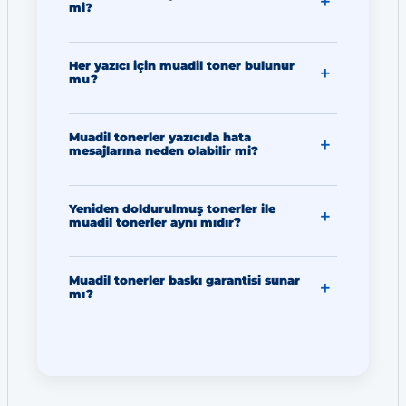
mi?
Her yazıcı için muadil toner bulunur
mu?
Muadil tonerler yazıcıda hata
mesajlarına neden olabilir mi?
Yeniden doldurulmuş tonerler ile
muadil tonerler aynı mıdır?
Muadil tonerler baskı garantisi sunar
mı?