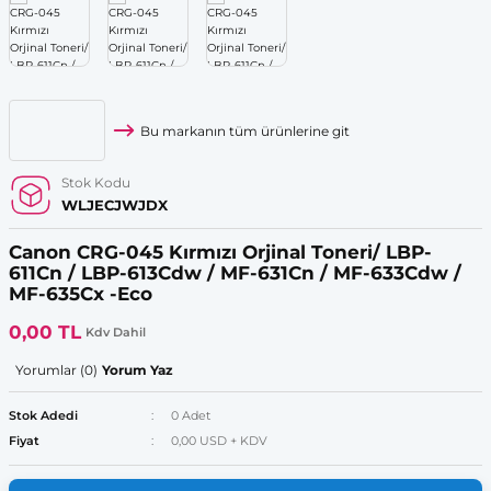
e Kartuş Listesi
ar
lar
OGRAF Kartuş Listesi
lar
Bu markanın tüm ürünlerine git
S Kartuş Listesi
lar
Stok Kodu
i Tonerler
WLJECJWJDX
Canon CRG-045 Kırmızı Orjinal Toneri/ LBP-
r
611Cn / LBP-613Cdw / MF-631Cn / MF-633Cdw /
MF-635Cx -Eco
lar
0,00 TL
Kdv Dahil
Yorumlar (0)
Yorum Yaz
Stok Adedi
0 Adet
Fiyat
0,00 USD + KDV