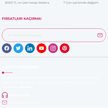
8000 TL ve üzeri kargo bedava
7 Gün içerisinde değişim
Bu ürüne benzer farklı alternatifler olmalı.
FIRSATLARI KAÇIRMA!
Güncel kampanyalar ve yenilikleri ilk bilen sen ol.
Gönder
MÜŞTERİ HİZMETLERİ
TonerMAX® 14.000 çeşit ürünle yelpazesi ve operasyonel olarak 160
ülkeye ürün gönderimi yapan kadrosuyla hizmet vermeye devam
etmektedir.
Devamı..
0216 471 73 24
info@dolumturk.com