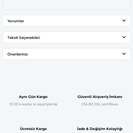
Yorumlar
Taksit Seçenekleri
Bu ürüne ilk yorumu siz yapın!
Önerileriniz
Yorum Yaz
Bu ürünün fiyat bilgisi, resim, ürün açıklamalarında ve diğer
konularda yetersiz gördüğünüz noktaları öneri formunu
kullanarak tarafımıza iletebilirsiniz.
Görüş ve önerileriniz için teşekkür ederiz.
Aynı Gün Kargo
Güvenli Alışveriş İmkanı
15:00’a kadar ki siparişlerde
256 Bit SSL sertifikası
Ürün resmi kalitesiz, bozuk veya görüntülenemiyor.
Ürün açıklamasında eksik bilgiler bulunuyor.
Ürün bilgilerinde hatalar bulunuyor.
Ücretsiz Kargo
İade & Değişim Kolaylığı
Ürün fiyatı diğer sitelerden daha pahalı.