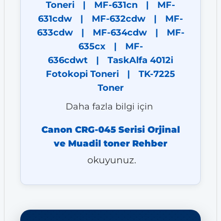
Toneri
|
MF-631cn
|
MF-
631cdw
|
MF-632cdw
|
MF-
633cdw
|
MF-634cdw
|
MF-
635cx
|
MF-
636cdwt
|
TaskAlfa 4012i
Fotokopi Toneri
|
TK-7225
Toner
Daha fazla bilgi için
Canon CRG-045 Serisi Orjinal
ve Muadil toner Rehber
okuyunuz.