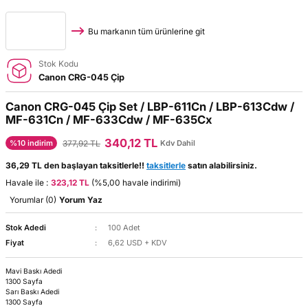
Bu markanın tüm ürünlerine git
Stok Kodu
Canon CRG-045 Çip
Canon CRG-045 Çip Set / LBP-611Cn / LBP-613Cdw /
MF-631Cn / MF-633Cdw / MF-635Cx
340,12 TL
377,92 TL
%10 indirim
Kdv Dahil
36,29 TL den başlayan taksitlerle!!
taksitlerle
satın alabilirsiniz.
Havale ile :
323,12 TL
(%5,00 havale indirimi)
Yorumlar (0)
Yorum Yaz
Stok Adedi
100 Adet
Fiyat
6,62 USD + KDV
Mavi Baskı Adedi
1300 Sayfa
Sarı Baskı Adedi
1300 Sayfa