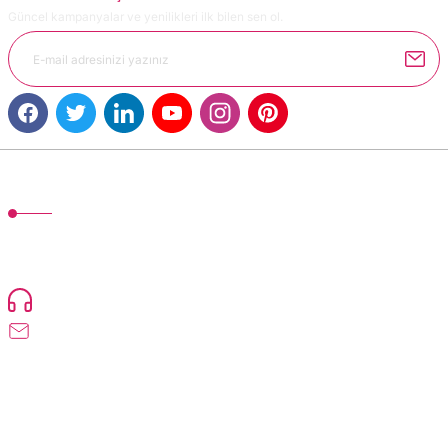
Güncel kampanyalar ve yenilikleri ilk bilen sen ol.
MÜŞTERİ HİZMETLERİ
TonerMAX® 14.000 çeşit ürünle yelpazesi ve operasyonel olarak 160 ülkeye
ürün gönderimi yapan kadrosuyla hizmet vermeye devam etmektedir.
Devamı..
0216 471 73 24
info@dolumturk.com
Üyelik
Kurumsal