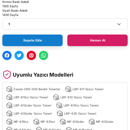
Kırmızı Baskı Adedi
1300 Sayfa
Siyah Baskı Adedi
1400 Sayfa
Sepete Ekle
Hemen Al
Uyumlu Yazıcı Modelleri
Canon CRG-045 Renkli Tonerler
LBP-611 Yazıcı Toneri
LBP-611cn Yazıcı Toneri
LBP-613 Yazıcı Toneri
LBP-613cdw Yazıcı Toneri
LBP-631cn Yazıcı Toneri
LBP-633cdw Yazıcı Toneri
LBP-635 Yazıcı Toneri
MF-635cx
MF-631cn
MF-631cdw
MF-632cdw
MF-633cdw
MF-634cdw
MF-636cdwt