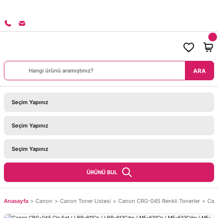
8000 TL ÜZERİ SİPARİŞLERİNİZDE KARGO BEDAVA!
ARA
ÜRÜNÜ BUL
Anasayfa
Canon
Canon Toner Listesi
Canon CRG-045 Renkli Tonerler
Can