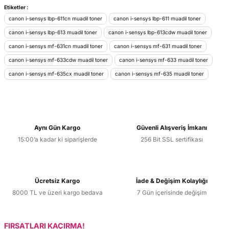
Bu ürünün fiyat bilgisi, resim, ürün açıklamalarında ve diğer
Etiketler :
konularda yetersiz gördüğünüz noktaları öneri formunu
canon i-sensys lbp-611cn muadil toner
canon i-sensys lbp-611 muadil toner
kullanarak tarafımıza iletebilirsiniz.
canon i-sensys lbp-613 muadil toner
canon i-sensys lbp-613cdw muadil toner
Görüş ve önerileriniz için teşekkür ederiz.
canon i-sensys mf-631cn muadil toner
canon i-sensys mf-631 muadil toner
canon i-sensys mf-633cdw muadil toner
canon i-sensys mf-633 muadil toner
Ürün resmi kalitesiz, bozuk veya görüntülenemiyor.
canon i-sensys mf-635cx muadil toner
canon i-sensys mf-635 muadil toner
Ürün açıklamasında eksik bilgiler bulunuyor.
Ürün bilgilerinde hatalar bulunuyor.
Ürün fiyatı diğer sitelerden daha pahalı.
Bu ürüne benzer farklı alternatifler olmalı.
Aynı Gün Kargo
Güvenli Alışveriş İmkanı
15:00’a kadar ki siparişlerde
256 Bit SSL sertifikası
Ücretsiz Kargo
İade & Değişim Kolaylığı
Gönder
8000 TL ve üzeri kargo bedava
7 Gün içerisinde değişim
FIRSATLARI KAÇIRMA!