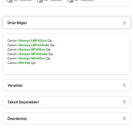
Ürün Bilgisi
Canon
i-Sensys LBP-611cn
Çip
Canon
i-Sensys LBP-613cdw
Çip
Canon
i-Sensys MF-631cn
Çip
Canon
i-Sensys MF-633cdw
Çip
Canon
i-Sensys MF-635cx
Çip
Canon
CRG-045
Çip
Yorumlar
Taksit Seçenekleri
Bu ürüne ilk yorumu siz yapın!
Önerileriniz
Yorum Yaz