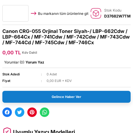
Stok Kodu
Bu markanın tüm ürünlerine git
D37682W7TM
Canon CRG-055 Orjinal Toner Siyah-/ LBP-662Cdw /
LBP-664Cx / MF-741Cdw / MF-742Cdw / MF-743Cdw
/ MF-744Cd / MF-745Cdw / MF-746Cx
0,00 TL
Kdv Dahil
Yorumlar (0)
Yorum Yaz
Stok Adedi
0 Adet
Fiyat
0,00 EUR + KDV
Gelince Haber Ver
Uyumlu Yazıcı Modelleri