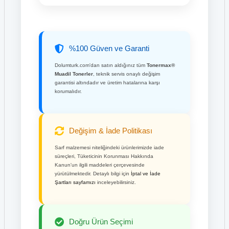
%100 Güven ve Garanti
Dolumturk.com'dan satın aldığınız tüm
Tonermax®
Muadil Tonerler
, teknik servis onaylı değişim
garantisi altındadır ve üretim hatalarına karşı
korumalıdır.
Değişim & İade Politikası
Sarf malzemesi niteliğindeki ürünlerimizde iade
süreçleri, Tüketicinin Korunması Hakkında
Kanun'un ilgili maddeleri çerçevesinde
yürütülmektedir. Detaylı bilgi için
İptal ve İade
Şartları sayfamızı
inceleyebilirsiniz.
Doğru Ürün Seçimi