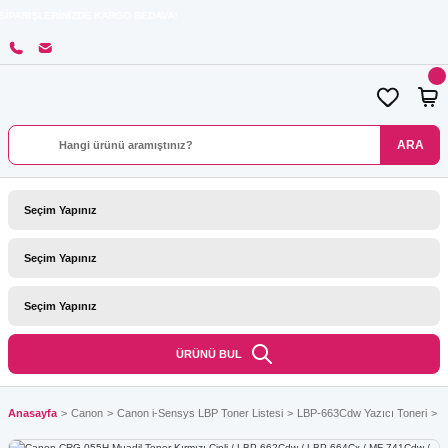
RİNİZDE KARGO BEDAVA!
ARA
ÜRÜNÜ BUL
Anasayfa
Canon
Canon i-Sensys LBP Toner Listesi
LBP-663Cdw Yazıcı Toneri
C