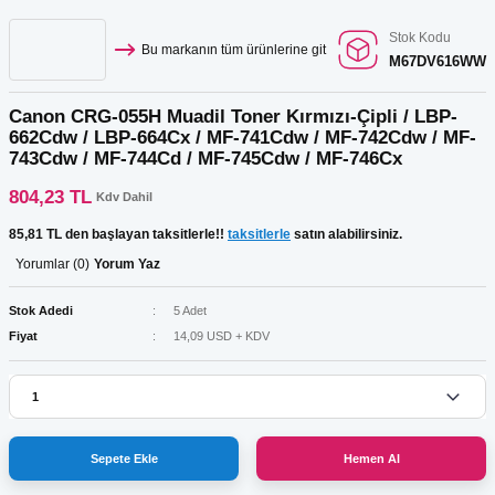
Stok Kodu
Bu markanın tüm ürünlerine git
M67DV616WW
Canon CRG-055H Muadil Toner Kırmızı-Çipli / LBP-
662Cdw / LBP-664Cx / MF-741Cdw / MF-742Cdw / MF-
743Cdw / MF-744Cd / MF-745Cdw / MF-746Cx
804,23 TL
Kdv Dahil
85,81 TL den başlayan taksitlerle!!
taksitlerle
satın alabilirsiniz.
Yorumlar (0)
Yorum Yaz
Stok Adedi
5 Adet
Fiyat
14,09 USD + KDV
Sepete Ekle
Hemen Al