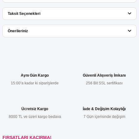
Taksit Seçenekleri
Bu ürüne ilk yorumu siz yapın!
Önerileriniz
Yorum Yaz
Bu ürünün fiyat bilgisi, resim, ürün açıklamalarında ve diğer
konularda yetersiz gördüğünüz noktaları öneri formunu kullanarak
tarafımıza iletebilirsiniz.
Görüş ve önerileriniz için teşekkür ederiz.
Aynı Gün Kargo
Güvenli Alışveriş İmkanı
15:00’a kadar ki siparişlerde
256 Bit SSL sertifikası
Ürün resmi kalitesiz, bozuk veya görüntülenemiyor.
Ürün açıklamasında eksik bilgiler bulunuyor.
Ürün bilgilerinde hatalar bulunuyor.
Ücretsiz Kargo
İade & Değişim Kolaylığı
Ürün fiyatı diğer sitelerden daha pahalı.
8000 TL ve üzeri kargo bedava
7 Gün içerisinde değişim
Bu ürüne benzer farklı alternatifler olmalı.
FIRSATLARI KAÇIRMA!