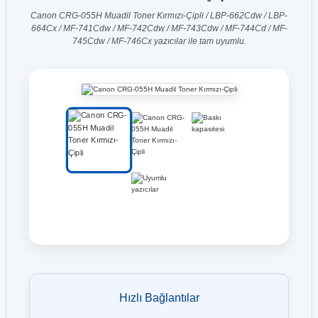
Canon CRG-055H Muadil Toner Kırmızı-Çipli / LBP-662Cdw / LBP-
664Cx / MF-741Cdw / MF-742Cdw / MF-743Cdw / MF-744Cd / MF-
745Cdw / MF-746Cx yazıcılar ile tam uyumlu.
Hızlı Bağlantılar