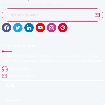
Güncel kampanyalar ve yenilikleri ilk bilen sen ol.
Gönder
MÜŞTERİ HİZMETLERİ
TonerMAX® 14.000 çeşit ürünle yelpazesi ve operasyonel olarak 160 ülkeye
ürün gönderimi yapan kadrosuyla hizmet vermeye devam etmektedir.
Devamı..
0216 471 73 24
info@dolumturk.com
Üyelik
Kurumsal