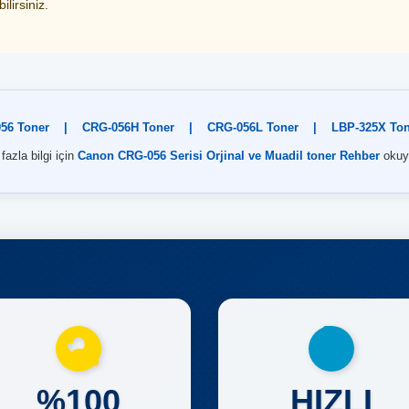
lirsiniz.
56 Toner
|
CRG-056H Toner
|
CRG-056L Toner
|
LBP-325X Ton
fazla bilgi için
Canon CRG-056 Serisi Orjinal ve Muadil toner Rehber
okuy
%100
HIZLI