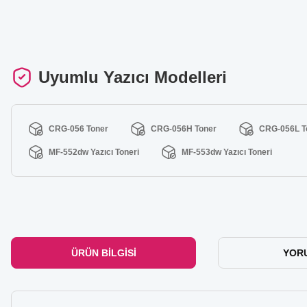
Uyumlu Yazıcı Modelleri
CRG-056 Toner
CRG-056H Toner
CRG-056L T
MF-552dw Yazıcı Toneri
MF-553dw Yazıcı Toneri
ÜRÜN BILGISI
YOR