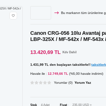
Bu markanın tüm ürünlerine gi
Canon CRG-056 10lu Avantaj pak
LBP-325X / MF-542x / MF-543x
13.420,69 TL
Kdv Dahil
1.431,99 TL den başlayan taksitlerle!!
taksitlerl
Havale ile :
12.749,66 TL
(%5,00 havale indirimi)
Yorumlar (0)
Yorum Yaz
Stok
4 Adet
Fiyat
235,00 USD +