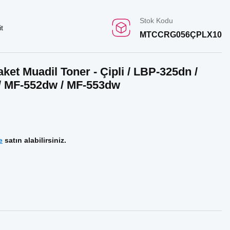
Stok Kodu
t
MTCCRG056ÇPLX10
et Muadil Toner - Çipli / LBP-325dn /
 / MF-552dw / MF-553dw
e
satın alabilirsiniz.