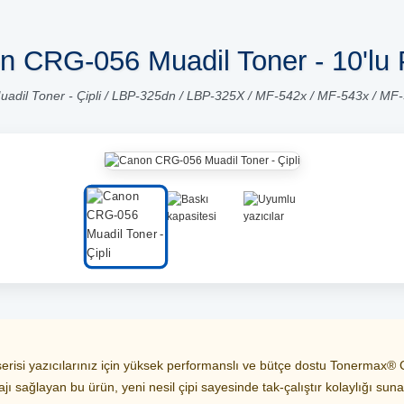
n CRG-056 Muadil Toner - 10'lu 
dil Toner - Çipli / LBP-325dn / LBP-325X / MF-542x / MF-543x / M
i yazıcılarınız için yüksek performanslı ve bütçe dostu Tonermax® CR
ı sağlayan bu ürün, yeni nesil çipi sayesinde tak-çalıştır kolaylığı suna