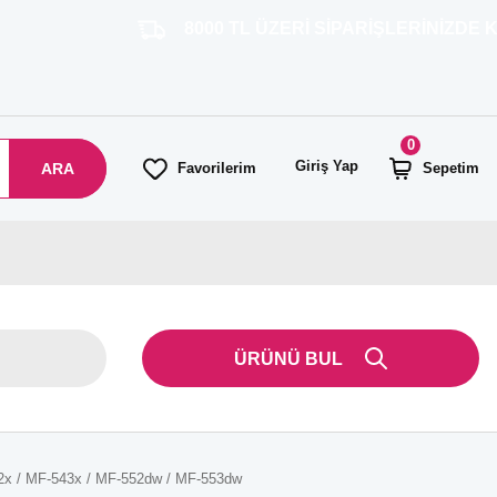
8000 TL ÜZERİ SİPARİŞLERİNİZDE KARGO 
0
Giriş Yap
ARA
Favorilerim
Sepetim
ÜRÜNÜ BUL
42x / MF-543x / MF-552dw / MF-553dw