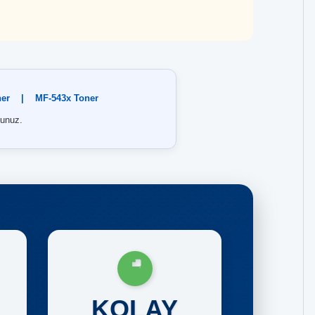
er
|
MF-543x Toner
unuz.
KOLAY