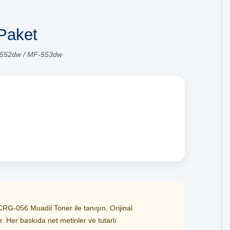
Paket
F-552dw / MF-553dw
G-056 Muadil Toner ile tanışın. Orijinal
r. Her baskıda net metinler ve tutarlı