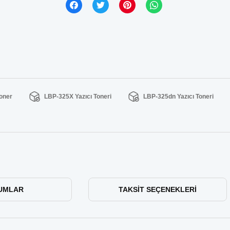
oner
LBP-325X Yazıcı Toneri
LBP-325dn Yazıcı Toneri
UMLAR
TAKSIT SEÇENEKLERI