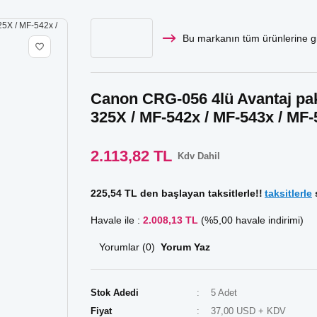
Bu markanın tüm ürünlerine gi
Canon CRG-056 4lü Avantaj pake
325X / MF-542x / MF-543x / MF
2.113,82 TL
Kdv Dahil
225,54 TL den başlayan taksitlerle!!
taksitlerle
s
Havale ile :
2.008,13 TL
(%5,00 havale indirimi)
Yorumlar (0)
Yorum Yaz
Stok Adedi
5 Adet
Fiyat
37,00 USD + KDV