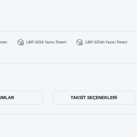
oner
LBP-325X Yazıcı Toneri
LBP-325dn Yazıcı Toneri
UMLAR
TAKSIT SEÇENEKLERI