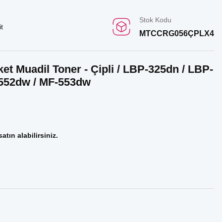
Stok Kodu
t
MTCCRG056ÇPLX4
t Muadil Toner - Çipli / LBP-325dn / LBP-
-552dw / MF-553dw
atın alabilirsiniz.