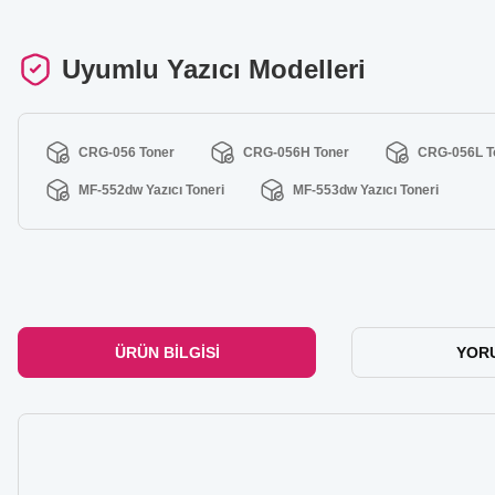
Uyumlu Yazıcı Modelleri
CRG-056 Toner
CRG-056H Toner
CRG-056L T
MF-552dw Yazıcı Toneri
MF-553dw Yazıcı Toneri
ÜRÜN BILGISI
YOR