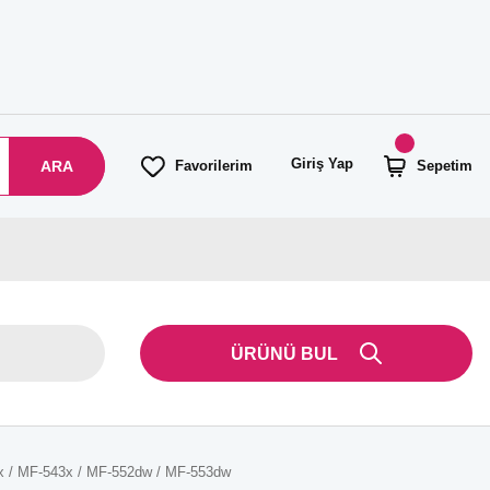
Giriş Yap
ARA
Favorilerim
Sepetim
ÜRÜNÜ BUL
2x / MF-543x / MF-552dw / MF-553dw