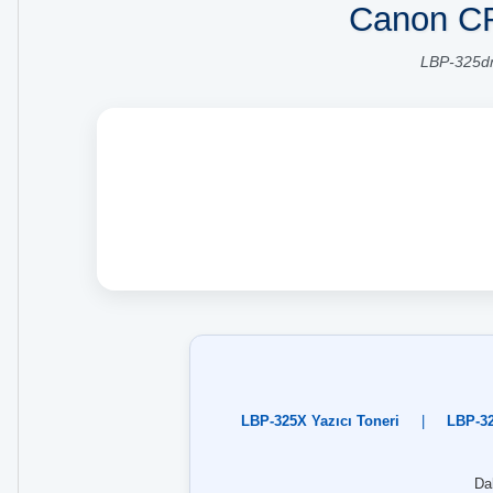
Canon CR
LBP-325dn
LBP-325X Yazıcı Toneri
|
LBP-32
Dah