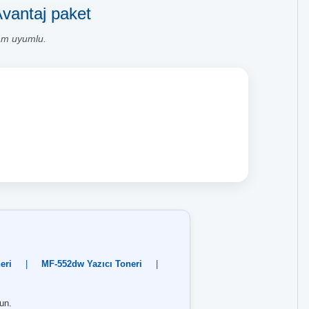
Avantaj paket
am uyumlu.
eri
|
MF-552dw Yazıcı Toneri
|
un.