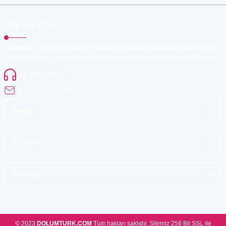
MÜŞTERİ HİZMETLERİ
TonerMAX® 14.000 çeşit ürünle yelpazesi ve operasyonel olarak 160 ülkeye
ürün gönderimi yapan kadrosuyla hizmet vermeye devam etmektedir.
Devamı..
0216 471 73 24
info@dolumturk.com
Üyelik
Kurumsal
Alışveriş
© 2023
DOLUMTURK.COM
Tüm hakları saklıdır. Sitemiz 256 Bit SSL ile