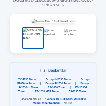
Kyocera Mita TK-1130 Muadil Toner / Ecosys M2030 / M2530 /
FS1030 / FS1130
Hızlı Bağlantılar
TK-1130 Toner
|
Ecosys M2030 Toner
|
Ecosys
M2030dn Toner
|
Ecosys M2530 Toner
|
Ecosys
M2530dn Toner
|
FS-1030 Toner
|
FS-1030d
Toner
|
FS-1030 MFP Toner
|
FS-1130 Toner
Daha fazla bilgi için:
Kyocera TK-1130 Serisi Orijinal ve
Muadil toner Rehberini
okuyun.