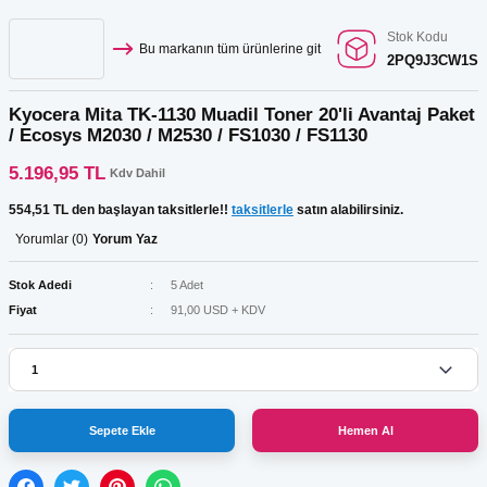
Stok Kodu
Bu markanın tüm ürünlerine git
2PQ9J3CW1S
Kyocera Mita TK-1130 Muadil Toner 20'li Avantaj Paket
/ Ecosys M2030 / M2530 / FS1030 / FS1130
5.196,95 TL
Kdv Dahil
554,51 TL den başlayan taksitlerle!!
taksitlerle
satın alabilirsiniz.
Yorumlar (0)
Yorum Yaz
Stok Adedi
5 Adet
Fiyat
91,00 USD + KDV
Sepete Ekle
Hemen Al