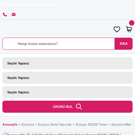
RİŞLERİNİZDE KARGO BEDAVA!
ARA
ÜRÜNÜ BUL
Anasayfa
Kyocera
Ecosys Serisi Yazıcılar
Ecosys M2030 Toner
Kyocera Mita TK