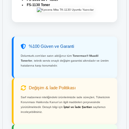
FS-1130 Toner
%100 Güven ve Garanti
Dolumturk.com'dan satın aldığınız tüm
Tonermax® Muadil
Tonerler
, teknik servis onaylı değişim garantisi altındadır ve üretim
hatalarına karşı korumalıdır.
Değişim & İade Politikası
Sarf malzemesi niteliğindeki ürünlerimizde iade süreçleri, Tüketicinin
Korunması Hakkında Kanun'un ilgili maddeleri çerçevesinde
yürütülmektedir. Detaylı bilgi için
İptal ve İade Şartları
sayfamızı
inceleyebilirsiniz.