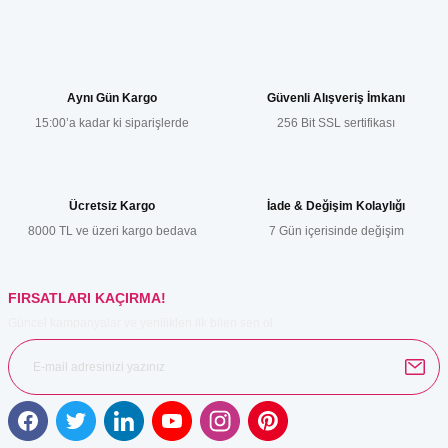
Bu ürünün fiyat bilgisi, resim, ürün açıklamalarında ve diğer
konularda yetersiz gördüğünüz noktaları öneri formunu kullanarak
tarafımıza iletebilirsiniz.
Görüş ve önerileriniz için teşekkür ederiz.
Aynı Gün Kargo
Güvenli Alışveriş İmkanı
15:00’a kadar ki siparişlerde
256 Bit SSL sertifikası
Ürün resmi kalitesiz, bozuk veya görüntülenemiyor.
Ürün açıklamasında eksik bilgiler bulunuyor.
Ürün bilgilerinde hatalar bulunuyor.
Ücretsiz Kargo
İade & Değişim Kolaylığı
Ürün fiyatı diğer sitelerden daha pahalı.
8000 TL ve üzeri kargo bedava
7 Gün içerisinde değişim
Bu ürüne benzer farklı alternatifler olmalı.
FIRSATLARI KAÇIRMA!
Güncel kampanyalar ve yenilikleri ilk bilen sen ol.
Gönder