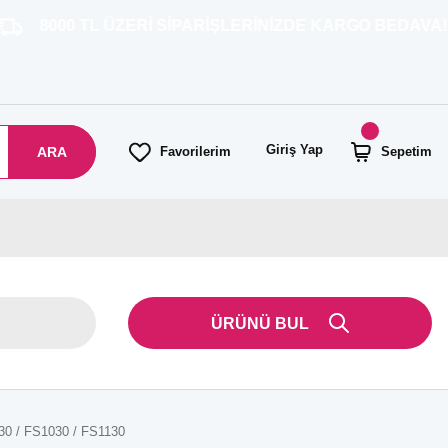
TL ÜZERİ SİPARİŞLERİNİZDE KARGO BEDAVA!
Giriş Yap
ARA
Favorilerim
Sepetim
ÜRÜNÜ BUL
530 / FS1030 / FS1130