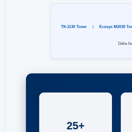
TK-1130 Toner
|
Ecosys M2030 To
Daha faz
25+