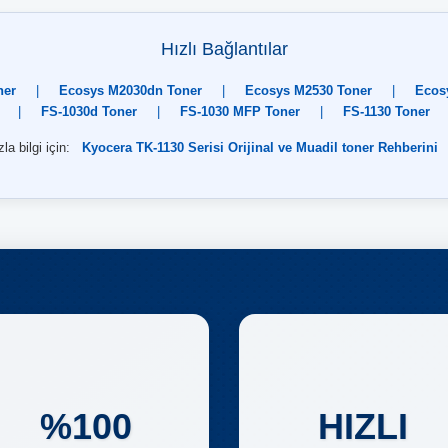
Hızlı Bağlantılar
ner
|
Ecosys M2030dn Toner
|
Ecosys M2530 Toner
|
Ecos
|
FS-1030d Toner
|
FS-1030 MFP Toner
|
FS-1130 Toner
la bilgi için:
Kyocera TK-1130 Serisi Orijinal ve Muadil toner Rehberini
%100
HIZLI