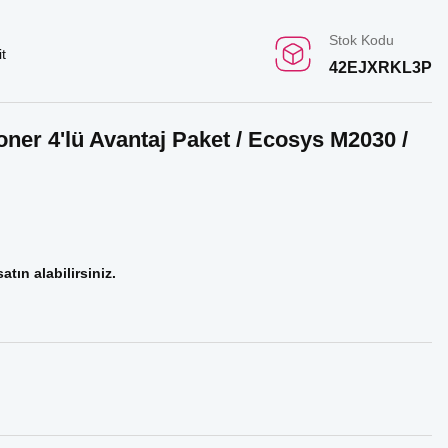
Stok Kodu
t
42EJXRKL3P
ner 4'lü Avantaj Paket / Ecosys M2030 /
atın alabilirsiniz.