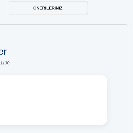
ÖNERILERINIZ
er
S1130