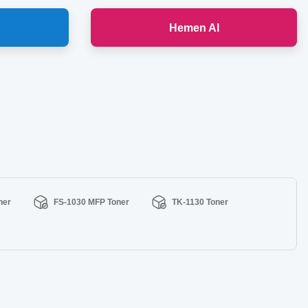
Hemen Al
ner
FS-1030 MFP Toner
TK-1130 Toner