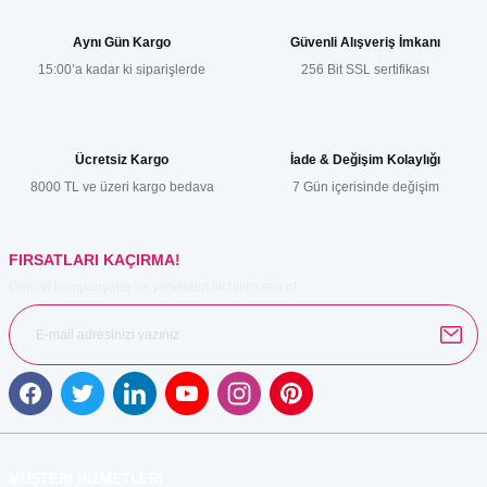
Ürün bilgilerinde hatalar bulunuyor.
Aynı Gün Kargo
Güvenli Alışveriş İmkanı
Ürün fiyatı diğer sitelerden daha pahalı.
15:00’a kadar ki siparişlerde
256 Bit SSL sertifikası
Bu ürüne benzer farklı alternatifler olmalı.
Ücretsiz Kargo
İade & Değişim Kolaylığı
8000 TL ve üzeri kargo bedava
7 Gün içerisinde değişim
Gönder
FIRSATLARI KAÇIRMA!
Güncel kampanyalar ve yenilikleri ilk bilen sen ol.
MÜŞTERİ HİZMETLERİ