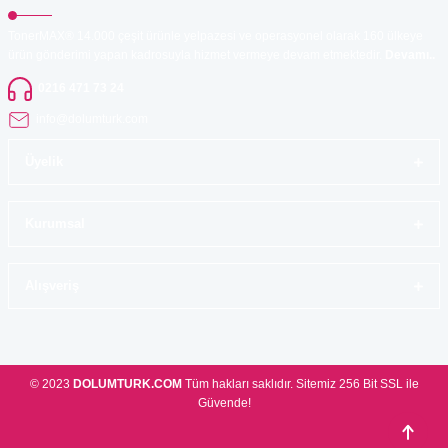
TonerMAX® 14.000 çeşit ürünle yelpazesi ve operasyonel olarak 160 ülkeye
ürün gönderimi yapan kadrosuyla hizmet vermeye devam etmektedir.
Devamı..
0216 471 73 24
info@dolumturk.com
Üyelik
Kurumsal
Alışveriş
© 2023
DOLUMTURK.COM
Tüm hakları saklıdır. Sitemiz 256 Bit SSL ile
Güvende!