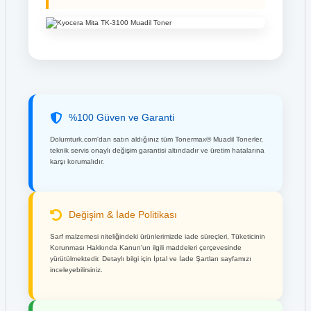
%100 Güven ve Garanti
Dolumturk.com'dan satın aldığınız tüm Tonermax® Muadil Tonerler,
teknik servis onaylı değişim garantisi altındadır ve üretim hatalarına
karşı korumalıdır.
Değişim & İade Politikası
Sarf malzemesi niteliğindeki ürünlerimizde iade süreçleri, Tüketicinin
Korunması Hakkında Kanun'un ilgili maddeleri çerçevesinde
yürütülmektedir. Detaylı bilgi için İptal ve İade Şartları sayfamızı
inceleyebilirsiniz.