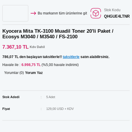
Stok Kodu
Bu markanın tüm ürünlerine git
QHGUE4LTNR
Kyocera Mita TK-3100 Muadil Toner 20'li Paket /
Ecosys M3040 / M3540 / FS-2100
7.367,10 TL
Kdv Dahil
786,07 TL den başlayan taksitlerle!!
taksitlerle
satın alabilirsiniz.
Havale ile :
6.998,75 TL
(%5,00 havale indirimi)
Yorumlar (0)
Yorum Yaz
Stok Adedi
5 Adet
Fiyat
129,00 USD + KDV