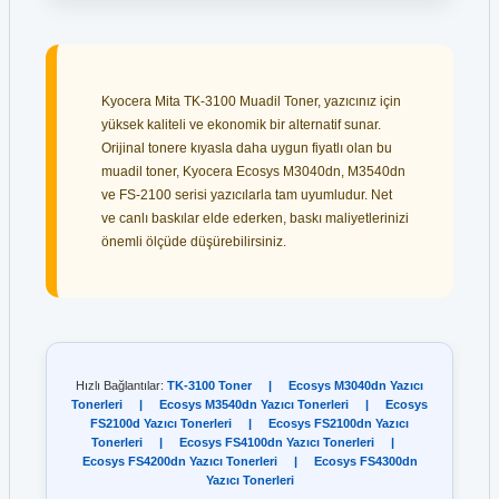
Kyocera Mita TK-3100 Muadil Toner, yazıcınız için
yüksek kaliteli ve ekonomik bir alternatif sunar.
Orijinal tonere kıyasla daha uygun fiyatlı olan bu
muadil toner, Kyocera Ecosys M3040dn, M3540dn
ve FS-2100 serisi yazıcılarla tam uyumludur. Net
ve canlı baskılar elde ederken, baskı maliyetlerinizi
önemli ölçüde düşürebilirsiniz.
Hızlı Bağlantılar:
TK-3100 Toner
|
Ecosys M3040dn Yazıcı
Tonerleri
|
Ecosys M3540dn Yazıcı Tonerleri
|
Ecosys
FS2100d Yazıcı Tonerleri
|
Ecosys FS2100dn Yazıcı
Tonerleri
|
Ecosys FS4100dn Yazıcı Tonerleri
|
Ecosys FS4200dn Yazıcı Tonerleri
|
Ecosys FS4300dn
Yazıcı Tonerleri