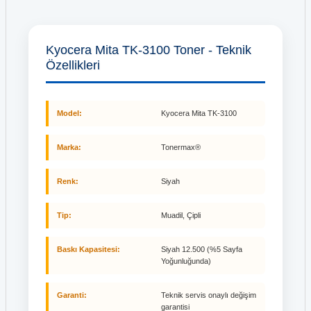
Kyocera Mita TK-3100 Toner - Teknik
Özellikleri
Model:
Kyocera Mita TK-3100
Marka:
Tonermax®
Renk:
Siyah
Tip:
Muadil, Çipli
Baskı Kapasitesi:
Siyah 12.500 (%5 Sayfa
Yoğunluğunda)
Garanti:
Teknik servis onaylı değişim
garantisi